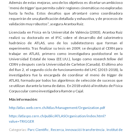
Además de estas mejoras, uno de los objetivos es diseñar un ambicioso
‘menú de
trigger’
que permita cubrir regiones cinemáticas no exploradas
hasta la fecha. Estos desafíos que afrontaré como coordinadora
requerirán de una planificación detallada y exhaustiva, y de procesos de
validación muy robustos”, asegura Arantxa Ruiz.
Licenciada en Física en la Universitat de València (2003), Arantxa Ruiz
realizó su doctorado en el IFIC sobre el desarrollo del calorímetro
hadrónico de ATLAS, uno de los subdetectores que forman el
experimento. Tras finalizar su tesis en 2009, se desplazó al CERN para
trabajar en ATLAS, primero como investigadora postdoctoral en la
Universidad Estatal de Iowa (EE.UU.), luego como
research fellow
del
CERN y después con la Universidad de Carleton (Canadá). El último año
del Run 2, el segundo ciclo de funcionamiento del LHC (2015-2018), la
investigadora fue la encargada de coordinar el menú de
trigger
de
ATLAS, formado por todos los algoritmos de selección de sucesos que
se utilizan durante la toma de datos. En 2018 volvió al Instituto de Física
Corpuscular como investigadora Ramón y Cajal.
Más información:
http://atlas.web.cern.ch/Atlas/Management/Organization.pdf
https://atlaspo.cern.ch/public/ATLASOrganisation/index.html?
value=TRIGGER
Categorias:
Parc Científic
,
Recerca, innovació i transferència
,
Institut de