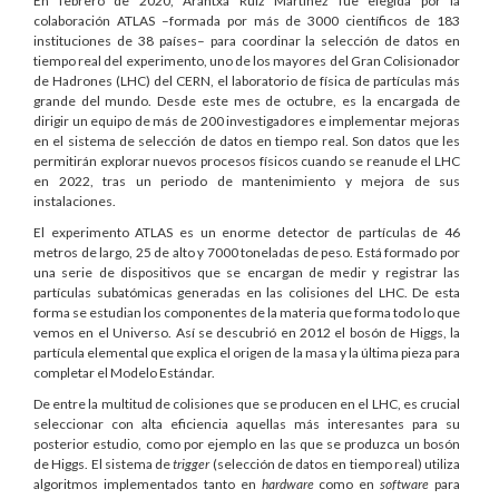
En febrero de 2020, Arantxa Ruiz Martínez fue elegida por la
colaboración ATLAS –formada por más de 3000 científicos de 183
instituciones de 38 países– para coordinar la selección de datos en
tiempo real del experimento, uno de los mayores del Gran Colisionador
de Hadrones (LHC) del CERN, el laboratorio de física de partículas más
grande del mundo. Desde este mes de octubre, es la encargada de
dirigir un equipo de más de 200 investigadores e implementar mejoras
en el sistema de selección de datos en tiempo real. Son datos que les
permitirán explorar nuevos procesos físicos cuando se reanude el LHC
en 2022, tras un periodo de mantenimiento y mejora de sus
instalaciones.
El experimento ATLAS es un enorme detector de partículas de 46
metros de largo, 25 de alto y 7000 toneladas de peso. Está formado por
una serie de dispositivos que se encargan de medir y registrar las
partículas subatómicas generadas en las colisiones del LHC. De esta
forma se estudian los componentes de la materia que forma todo lo que
vemos en el Universo. Así se descubrió en 2012 el bosón de Higgs, la
partícula elemental que explica el origen de la masa y la última pieza para
completar el Modelo Estándar.
De entre la multitud de colisiones que se producen en el LHC, es crucial
seleccionar con alta eficiencia aquellas más interesantes para su
posterior estudio, como por ejemplo en las que se produzca un bosón
de Higgs. El sistema de
trigger
(selección de datos en tiempo real) utiliza
algoritmos implementados tanto en
hardware
como en
software
para