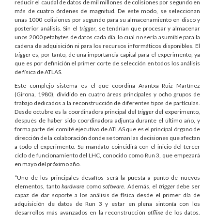
reducir el caudal de datos de mil millones de colisiones por segundo en
más de cuatro órdenes de magnitud. De este modo, se seleccionan
unas 1000 colisiones por segundo para su almacenamiento en disco y
posterior análisis. Sin el
trigger
, se tendrían que procesar y almacenar
unos 2000 petabytes de datos cada día, lo cual no sería asumible para la
cadena de adquisición ni para los recursos informáticos disponibles. El
trigger
es, por tanto, de una importancia capital para el experimento, ya
que es por definición el primer corte de selección en todos los análisis
de física de ATLAS.
Este complejo sistema es el que coordina Arantxa Ruiz Martínez
(Girona, 1980), dividido en cuatro áreas principales y ocho grupos de
trabajo dedicados a la reconstrucción de diferentes tipos de partículas.
Desde octubre es la coordinadora principal del
trigger
del experimento,
después de haber sido coordinadora adjunta durante el último año, y
forma parte del comité ejecutivo de ATLAS que es el principal órgano de
dirección de la colaboración donde se toman las decisiones que afectan
a todo el experimento. Su mandato coincidirá con el inicio del tercer
ciclo de funcionamiento del LHC, conocido como Run 3, que empezará
en mayo del próximo año.
“Uno de los principales desafíos será la puesta a punto de nuevos
elementos, tanto
hardware
como
software
. Además, el
trigger
debe ser
capaz de dar soporte a los análisis de física desde el primer día de
adquisición de datos de Run 3 y estar en plena sintonía con los
desarrollos más avanzados en la reconstrucción
offline
de los datos.