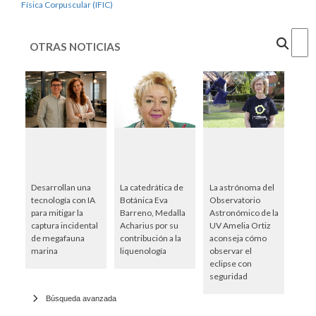
Física Corpuscular (IFIC)
Cercar
OTRAS NOTICIAS
Desarrollan una
La catedrática de
La astrónoma del
tecnología con IA
Botánica Eva
Observatorio
para mitigar la
Barreno, Medalla
Astronómico de la
captura incidental
Acharius por su
UV Amelia Ortiz
de megafauna
contribución a la
aconseja cómo
marina
liquenología
observar el
eclipse con
seguridad
Búsqueda avanzada