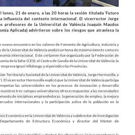
lunes, 21 de enero, a las 20 horas la sesión titulada ‘Futuro
 influencia del contexto internacional’. El vicerrector Jorge
os profesores de la Universitat de València Joaquín Maudos
omía Aplicada) advirtieron sobre los riesgos que atraviesa la
un nuevo encuentro en los salones de Fomento de Agricultura, Industria y
de la Universitat de València analizó un tema de máximo interés como es
 economía internacional. Este certamen fue organizado por la Federación de
ia de la Safor (CES); el Centro de Gandia de la Universitat de València; la
empresa Ignasi Villalonga; y el periódico las Provincias.
n Territorial y Sociedad de la Universitat de València, Jorge Hermosilla, y
 El vicerrector Hermosilla explicó que la Universitat de València participa
empeñan las universidades en los procesos de innovación y desarrollo
en nuestros tres campus universitarios ofrece respuestas a las necesidades
 fomento de iniciativas emprendedoras, la generación de empleo, la mejora
rcados internacionales y la participación activa de la población en la
sis Económico en la Universitat de València y subdirector de investigación
el Departamento de Estructura Económica y director del Máster de
nomía es “insostenible”, y planteó dos alternativas: “o incrementamos la