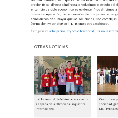
presión fiscal, directa o indirecta, o reducimos el estado de
el cambio de ciclo económico es evidente, “nos dirigimos a l
última recuperación, las economías de los países emergen
coincidieron en subrayar que las soluciones “son complejas,
(formación) y tecnológico (I+D+I), entre otras acciones".
Categorias:
Participació i Projecció Territorial
,
Erasmus al terri
OTRAS NOTICIAS
La Universitat de València representa
Cinco ideas p
a España en la Olimpiada Lingüística
sociedad, ga
Internacional
MOTIVEM 20