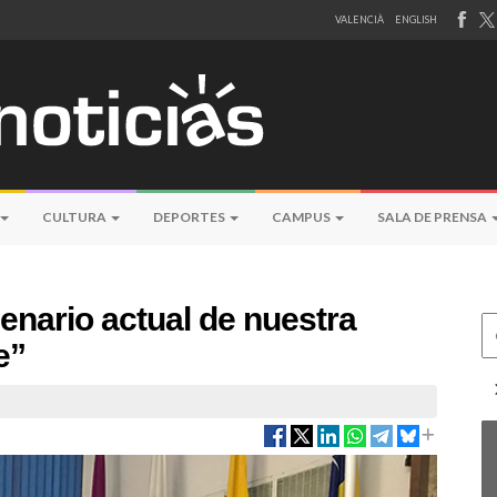
VALENCIÀ
ENGLISH
CULTURA
DEPORTES
CAMPUS
SALA DE PRENSA
enario actual de nuestra
Ce
e”