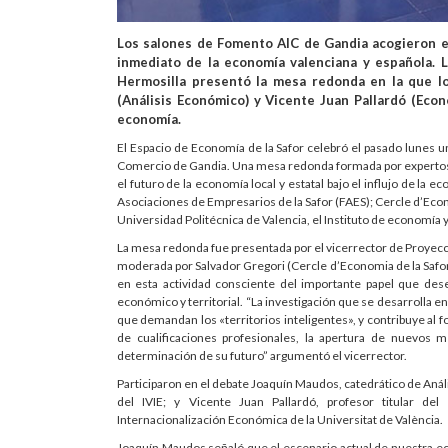
Los salones de Fomento AIC de Gandia acogieron el 
inmediato de la economía valenciana y española. La
Hermosilla presentó la mesa redonda en la que l
(Análisis Económico) y Vicente Juan Pallardó (Econ
economía.
El Espacio de Economía de la Safor celebró el pasado lunes 
Comercio de Gandia. Una mesa redonda formada por expertos 
el futuro de la economía local y estatal bajo el influjo de la
Asociaciones de Empresarios de la Safor (FAES); Cercle d’Econom
Universidad Politécnica de Valencia, el Instituto de economía y 
La mesa redonda fue presentada por el vicerrector de Proyecció
moderada por Salvador Gregori (Cercle d’Economia de la Safor).
en esta actividad consciente del importante papel que des
económico y territorial. “La investigación que se desarrolla 
que demandan los «territorios inteligentes», y contribuye al
de cualificaciones profesionales, la apertura de nuevos me
determinación de su futuro” argumentó el vicerrector.
Participaron en el debate Joaquín Maudos, catedrático de Análi
del IVIE; y Vicente Juan Pallardó, profesor titular d
Internacionalización Económica de la Universitat de València.
Joaquín Maudos señaló que el escenario actual de nuestra eco