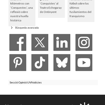
kilómetros con
‘Conquistes’ al
fútbol sobre los
‘Conquestes’, una
Teatro Echegaray
últimos
reflexió sobre
de Ontinyent
fusilamientos del
nuestra huella
franquismo
histórica
Búsqueda avanzada
Secció Opinió UVNoticies