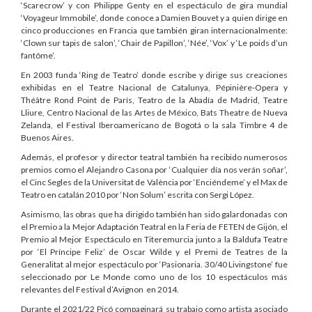
‘Scarecrow’ y con Philippe Genty en el espectáculo de gira mundial
‘Voyageur Immobile’, donde conoce a Damien Bouvet y a quien dirige en
cinco producciones en Francia que también giran internacionalmente:
‘Clown sur tapis de salon’, ‘Chair de Papillon’, ‘Née’, ‘Vox’ y ‘Le poids d’un
fantôme’.
En 2003 funda ‘Ring de Teatro’ donde escribe y dirige sus creaciones
exhibidas en el Teatre Nacional de Catalunya, Pépinière-Opera y
Théâtre Rond Point de París, Teatro de la Abadía de Madrid, Teatre
Lliure, Centro Nacional de las Artes de México, Bats Theatre de Nueva
Zelanda, el Festival Iberoamericano de Bogotá o la sala Timbre 4 de
Buenos Aires.
Además, el profesor y director teatral también ha recibido numerosos
premios como el Alejandro Casona por ‘Cualquier día nos verán soñar’,
el Cinc Segles de la Universitat de València por ‘Enciéndeme’ y el Max de
Teatro en catalán 2010 por ‘Non Solum’ escrita con Sergi López.
Asimismo, las obras que ha dirigido también han sido galardonadas con
el Premio a la Mejor Adaptación Teatral en la Feria de FETEN de Gijón, el
Premio al Mejor Espectáculo en Titeremurcia junto a la Baldufa Teatre
por ‘El Príncipe Feliz’ de Oscar Wilde y el Premi de Teatres de la
Generalitat al mejor espectáculo por ‘Pasionaria. 30/40 Livingstone’ fue
seleccionado por Le Monde como uno de los 10 espectáculos más
relevantes del Festival d’Avignon en 2014.
Durante el 2021/22 Picó compaginará su trabajo como artista asociado