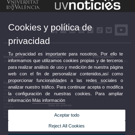
Cookies y política de
privacidad
Tu privacidad es importante para nosotros. Por ello te
Institucional
Estudios
Investigación
informamos que utilizamos cookies propias y de terceros
Institucional
Estudios y formación
Investigación, innovación
complementaria
y transferencia
para realizar análisis de uso y medición de nuestra página
web con el fin de personalizar contenidos,así como
proporcionar funcionalidades a las redes sociales o
Cultura
Deportes
Campus
analizar nuestro tráfico. Para continuar acepta o modifica
Artes escénicas
Deportes
Campus
Cine
la configuración de nuestras cookies. Para ampliar
Conferencias y debates
Congresos y jornadas
información
Más información
Exposiciones
Letras
Sala de prensa
Música
UVComunicación
Patrimonio
Notas de prensa
Premios y convocatorias
Aceptar todo
Agenda de gobierno
Otras actividades
Acuerdos de gobierno
La UV en la prensa
Reject All Cookies
Información corporativa