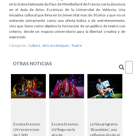
en la Scène Nationale du Pays de Montbéliard de Francia con la docencia
en el Aula de Artes Escénicas de la Universitat de València. Una
iniciativa cultural que lleva en la Universitat más de 30 años y que no se
entiende únicamente como una oferta lúdica o de entretenimiento,
sino que tiene como objetivo la formación de un público de teatro con
criterio, desde un espacio universitario para la libertad creativa y de
expresión.
Categorias:
Cultura
,
Arts escèniques
,
Teatre
OTRAS NOTICIAS
Cercar
Escena Erasmus
Escena Erasmus
La Nau programa
UV recorre más
UV llega con la
‘Brazaletes’, una
de 2.000
gira de
reflexión desde el