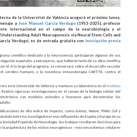
erna de la Universitat de València acogerá el próximo lunes,
omenaje a
José Manuel García Verdugo
(1953-2025), profesor
nte internacional en el campo de la neurobiología y el
da ‘Understanding Adult Neurogenesis via Neural Stem Cells and
arcía Verdugo’, es de entrada gratuita con
inscripción previa
rama científico dedicado a la neurociencia, participarán algunos de sus
igación españoles y extranjeros, que hablarán tanto de su obra científica
n él. A lo largo del programa, se conversará sobre el desarrollo vascular
 del cerebro humano, y la novedosa inmunoterapia CART-TIL contra el
rera en la Universitat de València y mantuvo su laboratorio en el
Instituto
. Realizó rigurosas investigaciones en el campo de la biología celular del
 electrónica con modelos animales y humanos para desentrañar los
adulto.
ublicaciones de alto índice de impacto, como
Science
,
Nature
,
PNAS
,
Cell
y
tuándolo entre los investigadores más influyentes de España y Europa en su
a Sociedad Española de Neurología. Sus trabajos resultaron decisivos para
ibir la arquitectura de los nichos neurogénicos –microecositemas celulares