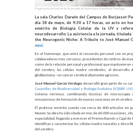
Fragmento del cartel de la jornada de homenaje al profesor Verdugo.
La sala Charles Darwin del Campus de Burjassot-Pat
día 18 de mayo, de 9:30 a 17 horas, un acto en h
emérito de Biología Celular de la UV y refere
neurodesarrollo. La asistencia a la jornada, titula
the Neurogenic Niche: A Tribute to José Manuel G
aquí
.
En el homenaje, que unirá el recuerdo personal con un prog
colaboradores más cercanos, procedentes de centros de invest
como de la relación personal y profesional que mantuvieron co
del cerebro, las células madre cerebrales, el desarrollo
glioblastoma –un cáncer cerebral altamente agresivo.
José Manuel García Verdugo
desarrolló gran parte de su car
Cavanilles de Biodiversidad y Biología Evolutiva (ICBiBE UV)
sistema nervioso, combinando técnicas de microscopía
mecanismos de formación de nuevas neuronas en el cerebro 
El profesor emérito cuenta con cerca de 400 artículos en p
Neuron
. Su obra ha sido citada en más de 60.000 ocasiones, si
especialidad, llegando a merecer el Premio Ramón y Cajal de l
identificar y caracterizar las células madre neurales y descr
del cerebro.