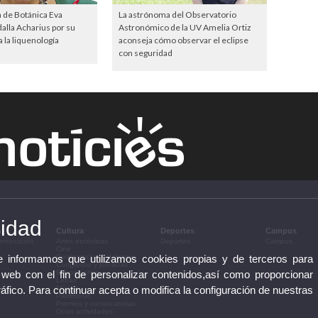
a de Botánica Eva
La astrónoma del Observatorio
lla Acharius por su
Astronómico de la UV Amelia Ortiz
 la liquenología
aconseja cómo observar el eclipse
con seguridad
cidad
n
Cultura
Deportes
Campus
 innovación
Artes escénicas
Deportes
Campus
Cine
te informamos que utilizamos cookies propias y de terceros para
Conferencias y debates
Congresos y jornadas
 web con el fin de personalizar contenidos,así como proporcionar
Exposiciones
Letras
ráfico. Para continuar acepta o modifica la configuración de nuestras
Música
Patrimonio
Premios y convocatorias
Otras actividades