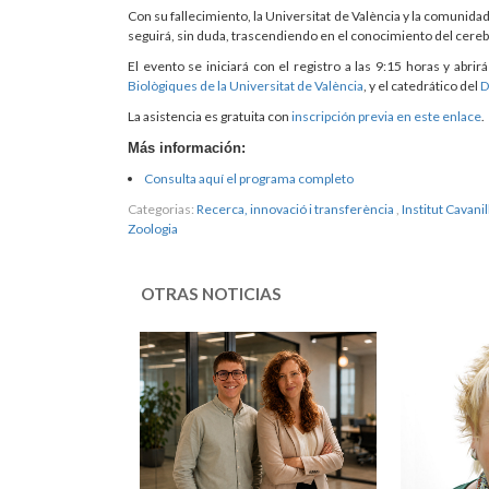
Con su fallecimiento, la Universitat de València y la comunidad
seguirá, sin duda, trascendiendo en el conocimiento del cer
El evento se iniciará con el registro a las 9:15 horas y abr
Biològiques de la Universitat de València
, y el catedrático del
D
La asistencia es gratuita con
inscripción previa en este enlace
.
Más información:
Consulta aquí el programa completo
Categorias:
Recerca, innovació i transferència
,
Institut Cavanil
Zoologia
OTRAS NOTICIAS