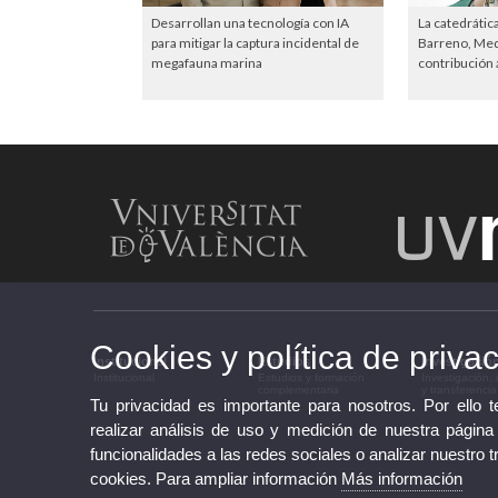
Desarrollan una tecnología con IA
La catedrátic
para mitigar la captura incidental de
Barreno, Meda
megafauna marina
contribución a
Cookies y política de priva
Institucional
Estudios
Investigació
Institucional
Estudios y formación
Investigación,
complementaria
y transferencia
Tu privacidad es importante para nosotros. Por ello 
realizar análisis de uso y medición de nuestra página
funcionalidades a las redes sociales o analizar nuestro t
cookies. Para ampliar información
Más información