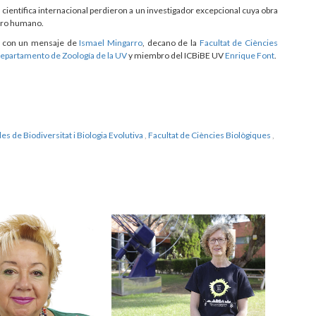
 científica internacional perdieron a un investigador excepcional cuya obra
ebro humano.
irá con un mensaje de
Ismael Mingarro
, decano de la
Facultat de Ciències
epartamento de Zoología de la UV
y miembro del ICBiBE UV
Enrique Font
.
les de Biodiversitat i Biologia Evolutiva
,
Facultat de Ciències Biològiques
,