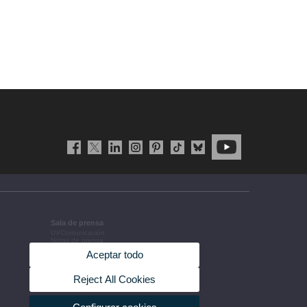
Sala de prensa
UVComunicación
Notas de prensa
Agenda de gobierno
Aceptar todo
Acuerdos de gobierno
La UV en la prensa
Información corporativa
Reject All Cookies