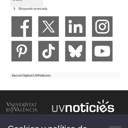
Búsqueda avanzada
Secció Opinió UVNoticies