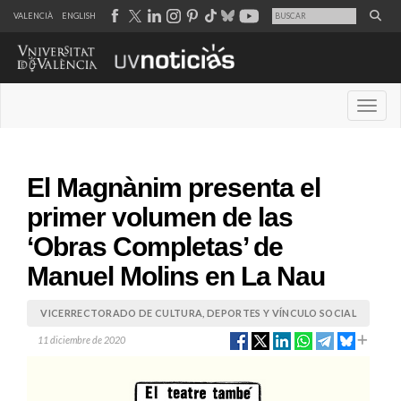
VALENCIÀ
ENGLISH
Desple
El Magnànim presenta el
primer volumen de las
‘Obras Completas’ de
Manuel Molins en La Nau
VICERRECTORADO DE CULTURA, DEPORTES Y VÍNCULO SOCIAL
11 diciembre de 2020