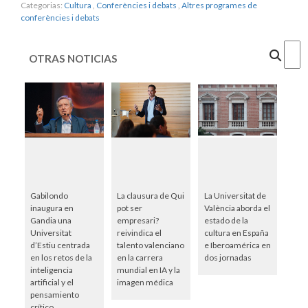
Categorias:
Cultura
,
Conferències i debats
,
Altres programes de
conferències i debats
Cercar
OTRAS NOTICIAS
Gabilondo
La clausura de Qui
La Universitat de
inaugura en
pot ser
València aborda el
Gandia una
empresari?
estado de la
Universitat
reivindica el
cultura en España
d’Estiu centrada
talento valenciano
e Iberoamérica en
en los retos de la
en la carrera
dos jornadas
inteligencia
mundial en IA y la
artificial y el
imagen médica
pensamiento
crítico