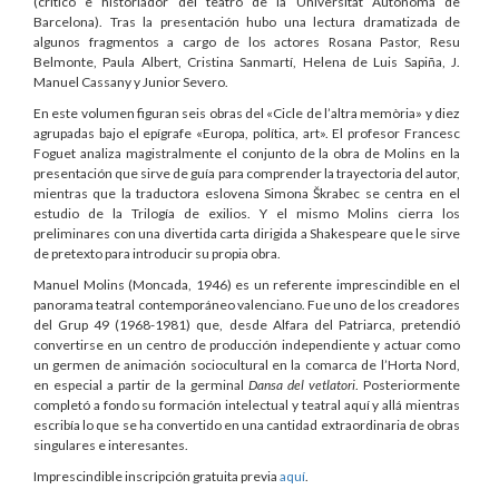
(crítico e historiador del teatro de la Universitat Autònoma de
Barcelona). Tras la presentación hubo una lectura dramatizada de
algunos fragmentos a cargo de los actores Rosana Pastor, Resu
Belmonte, Paula Albert, Cristina Sanmartí, Helena de Luis Sapiña, J.
Manuel Cassany y Junior Severo.
En este volumen figuran seis obras del «Cicle de l’altra memòria» y diez
agrupadas bajo el epígrafe «Europa, política, art». El profesor Francesc
Foguet analiza magistralmente el conjunto de la obra de Molins en la
presentación que sirve de guía para comprender la trayectoria del autor,
mientras que la traductora eslovena Simona Škrabec se centra en el
estudio de la Trilogía de exilios. Y el mismo Molins cierra los
preliminares con una divertida carta dirigida a Shakespeare que le sirve
de pretexto para introducir su propia obra.
Manuel Molins (Moncada, 1946) es un referente imprescindible en el
panorama teatral contemporáneo valenciano. Fue uno de los creadores
del Grup 49 (1968-1981) que, desde Alfara del Patriarca, pretendió
convertirse en un centro de producción independiente y actuar como
un germen de animación sociocultural en la comarca de l’Horta Nord,
en especial a partir de la germinal
Dansa del vetlatori
. Posteriormente
completó a fondo su formación intelectual y teatral aquí y allá mientras
escribía lo que se ha convertido en una cantidad extraordinaria de obras
singulares e interesantes.
Imprescindible inscripción gratuita previa
aquí
.