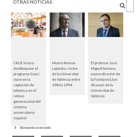
OTRAS NOTICIAS
Cercar
CRUE insta a
Muere Ramon
El profesor José
desbloquear el
Lapiedra, rector
Miguel Soriano,
programa Goyri,
de la Universitat
nuevo director de
clave en la
de València entre
la Fundació Lluís
captación de
1984 y 1994
Alcanyís de la
talento y en el
Universitat de
relevo
València
generacional del
sistema
universitario
español
Búsqueda avanzada