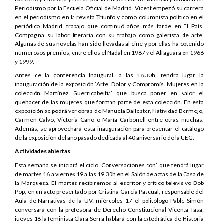
Periodismo por la Escuela Oficial de Madrid. Vicent empezó su carrera
en el periodismo en la revista Triunfo y como columnista político en el
periódico Madrid, trabajo que continuó años más tarde en El País.
Compagina su labor literaria con su trabajo como galerista de arte.
Algunas de sus novelas han sido llevadas al cine y por ellas ha obtenido
numerosos premios, entre ellos el Nadal en 1987 y el Alfaguara en 1966
y 1999.
Antes de la conferencia inaugural, a las 18.30h, tendrá lugar la
inauguración de la exposición ‘Arte, Dolor y Compromís. Mujeres en la
colección Martínez Guerricabeitia’ que busca poner en valor el
quehacer de las mujeres que forman parte de esta colección. En esta
exposición se podrá ver obras de Manuela Ballester, Natividad Bermejo,
Carmen Calvo, Victoria Cano o María Carbonell entre otras muchas.
Además, se aprovechará esta inauguración para presentar el catálogo
de la exposición del año pasado dedicada al 40 aniversario de la UEG.
Actividades
abiertas
Esta semana se iniciará el ciclo ‘Conversaciones con’ que tendrá lugar
de martes 16 a viernes 19 a las 19.30h en el Salón de actas de la Casa de
la Marquesa. El martes recibiremos al escritor y crítico televisivo Bob
Pop, en un acto presentado por Cristina Garcia Pascual, responsable del
Aula de Narrativas de la UV; miércoles 17 el politólogo Pablo Simón
conversará con la profesora de Derecho Constitucional Vicenta Tasa;
jueves 18 la feminista Clara Serra hablará con la catedrática de Historia