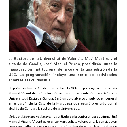
La Rectora de la Universitat de València, Mavi Mestre, y el
alcalde de Gandia, José Manuel Prieto, presidirán lunes la
inauguración institucional de la cuarenta una edición de la
UEG. La programación incluye una serie de actividades
abiertas a la ciudadanía.
El próximo lunes 15 de julio a las 19.30h el prestigioso periodista
Manuel Vicent dictará la lección inaugural de la edición de 2024 de la
Universitat d’Estiu de Gandia. Será un acto abierto al público en general
en el Jardín de la Casa de la Marquesa que estará presidido por el
alcalde de Gandia y la rectora de la Universidad.
'Sobre el futuro que ya fue ayer'
es el título de la conferencia que impartirá
Manuel Vicent. Vicent es escritor y articulista valenciano. Licenciado en
Derecho y Filosofía y Letras por la Universitat de València y también en