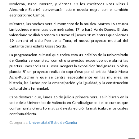
Moderna, Isabel Morant, y viernes 19 los escritores Rosa Ribas i
Alexandre Escrivà conversarán sobre novela negra con el también
escritor Ximo Camps.
Mientras, las noches será el momento de la música. Martes 16 actuará
Limbotheque mientras que miércoles 17 lo hará Va de Dones. El dúo
valenciano Yo diablo tendrá su turno el jueves 18 mientras que viernes
19 cerrará el ciclo Pep de la Tona, el nuevo proyecto musical del
cantante de la extinta Gossa Sorda.
La programación cultural que rodea esta 41 edición de la universitatiu
de Gandia se completa con otro proyectos expositivo que abrirá las
puertas lunes 15: la sala Tossal acogerá la exposición ‘Indignadas. No hay
planeta B’ un proyecto realizado exprofeso por el artista María María
Acha-Kutscher y que se centra especialmente en las mujeres: su
historia, las luchas por la emancipación y la igualdad, y la construcción
cultural de la feminidad.
Cabe destacar que, lunes 15 de julio a primera hora, se iniciarán en la
sede de la Universitat de València en Gandia algunos de los cursos que
conforman la oferta formativa de esta edición la matrícula de los cuales
continúa abierta.
Categorias:
Universitat d'Estiu de Gandia