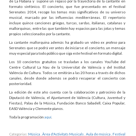
de La Habana y supone un repaso por la trayectoria de la cantante en
formato sinfónico. El concierto, que fue presentado en el festival
Serenates 2014, recoge los temas más significativos de su universo
musical, marcado por las influencias mediterráneas. El repertorio
incluye quince canciones griegas, turcas, sardas, italianas, catalanas y
mallorquinas, entre las que también hay espacios para las jotas y temas
propios seleccionados por la cantante.
La cantante mallorquina además ha grabado un vídeo
ex profeso
para
Serenates que se podrá ver antes de iniciarse el concierto, un mensaje
muy especial para todo público que siga este festival en formato digital.
Los 10 conciertos gratuitos se trasladan a los canales YouTube del
Centre Cultural La Nau de la Universitat de València y del Institut
València de Cultura. Todos se emitirán a las 20 horas a través de dichos
canales, desde donde además se podrá recuperar el concierto con
posterioridad.
La edición de este año cuenta con la colaboración y patrocinio de la
Diputació de València, el Ajuntament de València (Cultura, Juventud y
Fiestas), Palau de la Música, Fundación Banco Sabadell, Caixa Popular,
EASD València y Clemente pianos.
Toda la programación
aquí
.
Categorias:
Música
,
Àrea d'Activitats Musicals
,
Aula de música
,
Festival