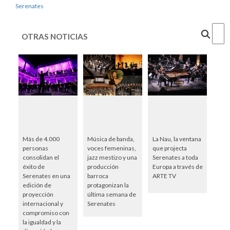
Serenates
Cercar
OTRAS NOTICIAS
Más de 4.000
Música de banda,
La Nau, la ventana
personas
voces femeninas,
que projecta
consolidan el
jazz mestizo y una
Serenates a toda
éxito de
producción
Europa a través de
Serenates en una
barroca
ARTE TV
edición de
protagonizan la
proyección
última semana de
internacional y
Serenates
compromiso con
la igualdad y la