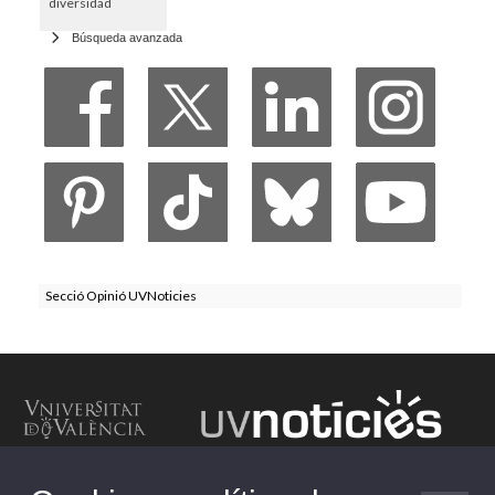
diversidad
Búsqueda avanzada
Secció Opinió UVNoticies