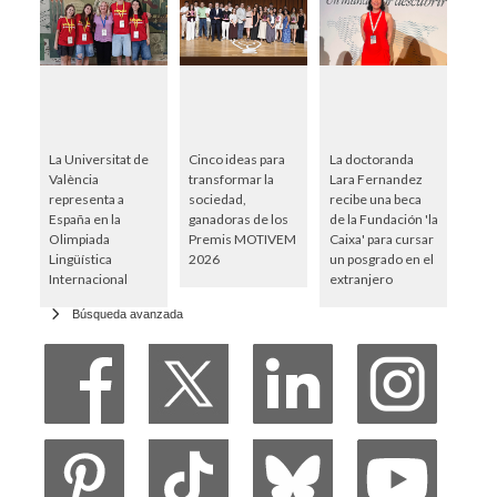
La Universitat de
Cinco ideas para
La doctoranda
València
transformar la
Lara Fernandez
representa a
sociedad,
recibe una beca
España en la
ganadoras de los
de la Fundación 'la
Olimpiada
Premis MOTIVEM
Caixa' para cursar
Lingüística
2026
un posgrado en el
Internacional
extranjero
Búsqueda avanzada