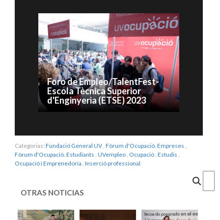
Foro de Empleo/TalentFest-
Escola Tècnica Superior
d'Enginyeria (ETSE) 2023
Categorias:
Fundació General UV
,
Fòrum d'Ocupació. Empreses
,
Fòrum d'Ocupació. Estudiants
,
UVempleo
,
Ocupació
,
Estudis
,
Ocupació i Emprenedoria
,
Inserció professional
Cercar
OTRAS NOTICIAS