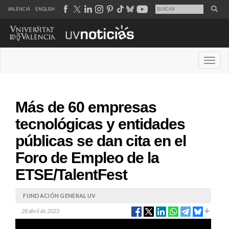
VALENCIÀ
ENGLISH
Desple
Más de 60 empresas
tecnológicas y entidades
públicas se dan cita en el
Foro de Empleo de la
ETSE/TalentFest
FUNDACIÓN GENERAL UV
28 abril de 2023