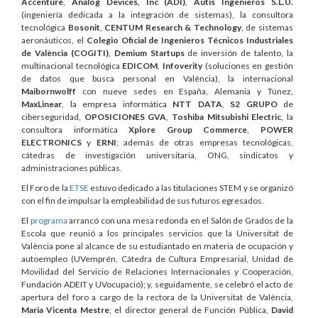
Accenture
,
Analog Devices, Inc (ADI)
,
Autis Ingenieros S.L.U.
(ingeniería dedicada a la integración de sistemas), la consultora
tecnológica
Bosonit
,
CENTUM Research & Technology
, de sistemas
aeronáuticos, el
Colegio Oficial de Ingenieros Técnicos Industriales
de València (COGITI)
,
Demium Startups
de inversión de talento, la
multinacional tecnológica
EDICOM
,
Infoverity
(soluciones en gestión
de datos que busca personal en València), la internacional
Maibornwolff
con nueve sedes en España, Alemania y Túnez,
MaxLinear
, la empresa informática
NTT DATA
,
S2 GRUPO
de
ciberseguridad,
OPOSICIONES GVA
,
Toshiba Mitsubishi Electric
, la
consultora informática
Xplore Group Commerce
,
POWER
ELECTRONICS
y
ERNI
; además de otras empresas tecnológicas,
cátedras de investigación universitaria, ONG, sindicatos y
administraciones públicas.
El Foro de la
ETSE
estuvo dedicado a las titulaciones STEM y se organizó
con el fin de impulsar la empleabilidad de sus futuros egresados.
El
programa
arrancó con una mesa redonda en el Salón de Grados de la
Escola que reunió a los principales servicios que la Universitat de
València pone al alcance de su estudiantado en materia de ocupación y
autoempleo (UVemprén, Cátedra de Cultura Empresarial, Unidad de
Movilidad del Servicio de Relaciones Internacionales y Cooperación,
Fundación ADEIT y UVocupació); y, seguidamente, se celebró el acto de
apertura del foro a cargo de la rectora de la Universitat de València,
Maria Vicenta Mestre
; el director general de Función Pública,
David