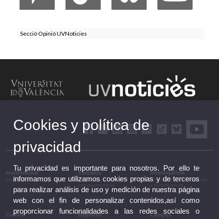
Secció Opinió UVNoticies
Cookies y política de
privacidad
Tu privacidad es importante para nosotros. Por ello te
Institucional
Estudios
Investigación
informamos que utilizamos cookies propias y de terceros
Institucional
Estudios y formación
Investigación, innovación
complementaria
y transferencia
para realizar análisis de uso y medición de nuestra página
web con el fin de personalizar contenidos,así como
proporcionar funcionalidades a las redes sociales o
Cultura
Deportes
Campus