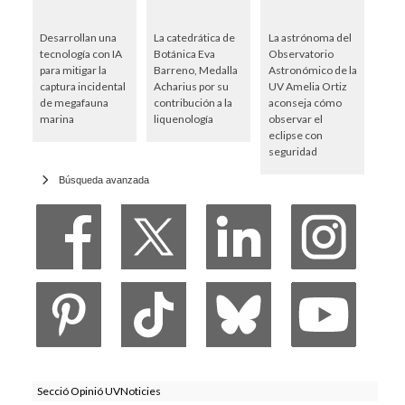
Desarrollan una
La catedrática de
La astrónoma del
tecnología con IA
Botánica Eva
Observatorio
para mitigar la
Barreno, Medalla
Astronómico de la
captura incidental
Acharius por su
UV Amelia Ortiz
de megafauna
contribución a la
aconseja cómo
marina
liquenología
observar el
eclipse con
seguridad
Búsqueda avanzada
Secció Opinió UVNoticies