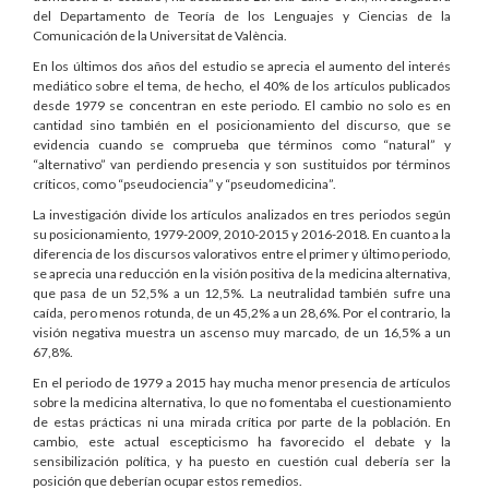
del Departamento de Teoría de los Lenguajes y Ciencias de la
Comunicación de la Universitat de València.
En los últimos dos años del estudio se aprecia el aumento del interés
mediático sobre el tema, de hecho, el 40% de los artículos publicados
desde 1979 se concentran en este periodo. El cambio no solo es en
cantidad sino también en el posicionamiento del discurso, que se
evidencia cuando se comprueba que términos como “natural” y
“alternativo” van perdiendo presencia y son sustituidos por términos
críticos, como “pseudociencia” y “pseudomedicina”.
La investigación divide los artículos analizados en tres periodos según
su posicionamiento, 1979-2009, 2010-2015 y 2016-2018. En cuanto a la
diferencia de los discursos valorativos entre el primer y último periodo,
se aprecia una reducción en la visión positiva de la medicina alternativa,
que pasa de un 52,5% a un 12,5%. La neutralidad también sufre una
caída, pero menos rotunda, de un 45,2% a un 28,6%. Por el contrario, la
visión negativa muestra un ascenso muy marcado, de un 16,5% a un
67,8%.
En el periodo de 1979 a 2015 hay mucha menor presencia de artículos
sobre la medicina alternativa, lo que no fomentaba el cuestionamiento
de estas prácticas ni una mirada crítica por parte de la población. En
cambio, este actual escepticismo ha favorecido el debate y la
sensibilización política, y ha puesto en cuestión cual debería ser la
posición que deberían ocupar estos remedios.