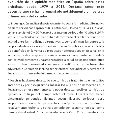
evolución de la opinión mediática en España sobre estas
prácticas, desde 1979 a 2018. Destaca cómo este
escepticismo se ha incrementado notablemente en los tres
últimos años del estudio.
La investigación analiza el posicionamiento sobre la medicina alternativa
en siete periódicos españoles (
El Confidencial
,
Eldiario.es
,
El País
,
El Mundo
,
La Vanguardia
,
ABC
y
20 Minutos
) durante un periodo de 40 años (1979-
2018). Los artículos estudiados han demostrado el cambio repentino de
actitud ante las medicinas alternativas y, como afirman las autoras, la
propia industria asocia este cambio de opinión pública con una pérdida
de beneficios en la venta de productos homeopáticos en España. En la
actualidad, estas terapias son señaladas mayoritariamente como estafa
por los medios y como una amenaza para la salud de los pacientes, pues
estas no han demostrado evidencia científica y los profesionales
advierten que pueden incluso tener efectos secundarios y retrasar la
llegada a un tratamiento de la medicina convencional.
“Nosotras habíamos detectado ese cambio de tratamiento en estudios
anteriores y por eso quisimos analizar los 40 años de democracia que
llevábamos en ese momento para poder detectar posibles cambios de
opinión a lo largo del tiempo sobre el tema. Esperábamos haber
encontrado tendencias distintas según diversos periodos, pero
sorprendentemente la perspectiva escéptica es un fenómeno
relativamente reciente y se ha asentado con bastante rapidez, como
demuestra el estudio”, ha destacado Lorena Cano Orón, investigadora