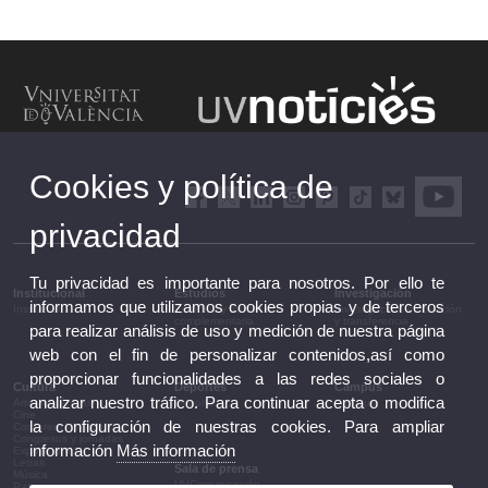
Cookies y política de
privacidad
Tu privacidad es importante para nosotros. Por ello te
Institucional
Estudios
Investigación
informamos que utilizamos cookies propias y de terceros
Institucional
Estudios y formación
Investigación, innovación
complementaria
y transferencia
para realizar análisis de uso y medición de nuestra página
web con el fin de personalizar contenidos,así como
proporcionar funcionalidades a las redes sociales o
Cultura
Deportes
Campus
analizar nuestro tráfico. Para continuar acepta o modifica
Artes escénicas
Deportes
Campus
Cine
la configuración de nuestras cookies. Para ampliar
Conferencias y debates
Congresos y jornadas
información
Más información
Exposiciones
Letras
Sala de prensa
Música
UVComunicación
Patrimonio