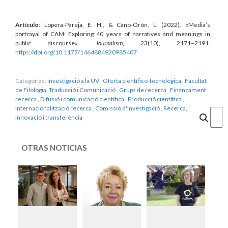
Artículo
: Lopera-Pareja, E. H., & Cano-Orón, L. (2022). «Media’s
portrayal of CAM: Exploring 40 years of narratives and meanings in
public discourse».
Journalism
, 23(10), 2171–2191.
https://doi.org/10.1177/1464884920985407
Categorias:
Investigació a la UV
,
Oferta científico-tecnològica
,
Facultat
de Filologia, Traducció i Comunicació
,
Grups de recerca
,
Finançament
recerca
,
Difusió i comunicació científica
,
Producció científica
,
Internacionalització recerca
,
Comissió d'investigació
,
Recerca,
Cercar
innovació i transferència
OTRAS NOTICIAS