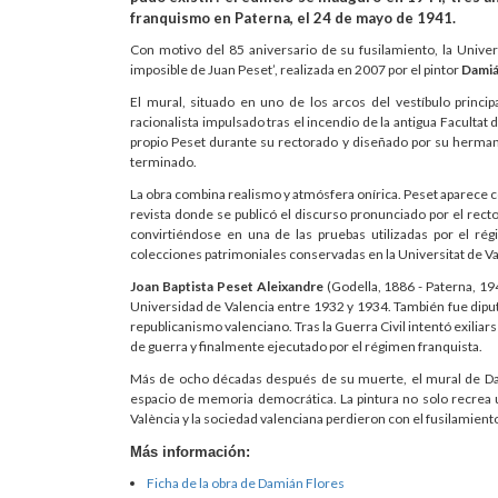
franquismo en Paterna, el 24 de mayo de 1941.
Con motivo del 85 aniversario de su fusilamiento, la Univers
imposible de Juan Peset’, realizada en 2007 por el pintor
Damiá
El mural, situado en uno de los arcos del vestíbulo principa
racionalista impulsado tras el incendio de la antigua Facultat 
propio Peset durante su rectorado y diseñado por su hermano
terminado.
La obra combina realismo y atmósfera onírica. Peset aparece 
revista donde se publicó el discurso pronunciado por el rect
convirtiéndose en una de las pruebas utilizadas por el ré
colecciones patrimoniales conservadas en la Universitat de Va
Joan Baptista Peset Aleixandre
(Godella, 1886 - Paterna, 194
Universidad de Valencia entre 1932 y 1934. También fue diput
republicanismo valenciano. Tras la Guerra Civil intentó exilia
de guerra y finalmente ejecutado por el régimen franquista.
Más de ocho décadas después de su muerte, el mural de Dam
espacio de memoria democrática. La pintura no solo recrea u
València y la sociedad valenciana perdieron con el fusilamient
Más información:
Ficha de la obra de Damián Flores