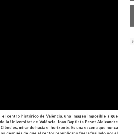
S
 el centro histórico de València, una imagen imposible sigue
e la Universitat de València. Joan Baptista Peset Aleixandre
e Ciències, mirando hacia el horizonte. Es una escena que nunca
años después de que el rector republicano fuera fusilado por el