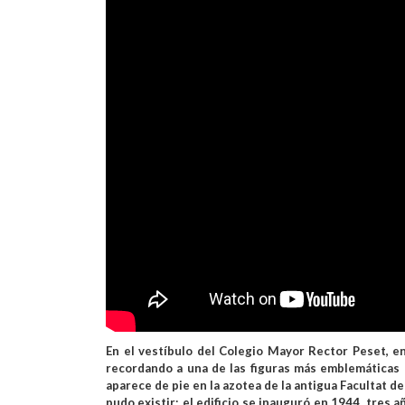
En el vestíbulo del Colegio Mayor Rector Peset, en
recordando a una de las figuras más emblemáticas d
aparece de pie en la azotea de la antigua Facultat d
pudo existir: el edificio se inauguró en 1944, tres 