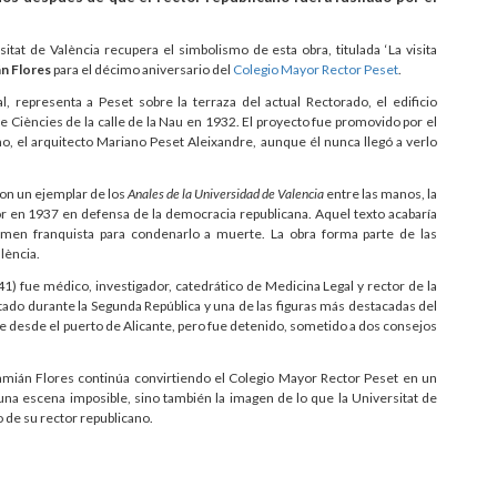
itat de València recupera el simbolismo de esta obra, titulada ‘La visita
n Flores
para el décimo aniversario del
Colegio Mayor Rector Peset
.
l, representa a Peset sobre la terraza del actual Rectorado, el edificio
de Ciències de la calle de la Nau en 1932. El proyecto fue promovido por el
, el arquitecto Mariano Peset Aleixandre, aunque él nunca llegó a verlo
con un ejemplar de los
Anales de la Universidad de Valencia
entre las manos, la
or en 1937 en defensa de la democracia republicana. Aquel texto acabaría
gimen franquista para condenarlo a muerte. La obra forma parte de las
lència.
1) fue médico, investigador, catedrático de Medicina Legal y rector de la
ado durante la Segunda República y una de las figuras más destacadas del
rse desde el puerto de Alicante, pero fue detenido, sometido a dos consejos
ián Flores continúa convirtiendo el Colegio Mayor Rector Peset en un
na escena imposible, sino también la imagen de lo que la Universitat de
o de su rector republicano.