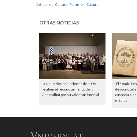
Categorias:
Cultura
,
Patrimoni Cultural
OTRAS NOTICIAS
La Nau y dos colecciones de la UV
‘El Fondo Pese
reciben el reconocimiento de la
desconocida d
Generalitat por su valor patrimonial
custodia cinco
médica