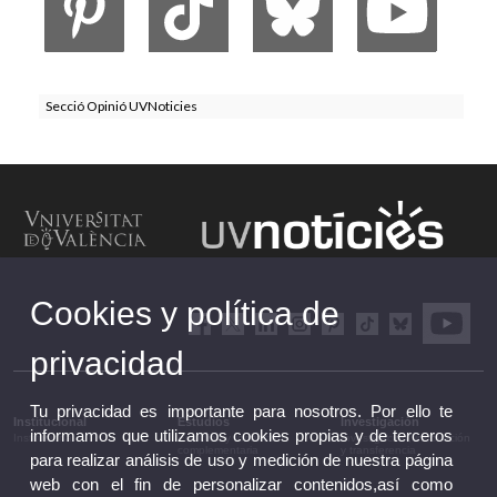
Secció Opinió UVNoticies
Cookies y política de
privacidad
Tu privacidad es importante para nosotros. Por ello te
Institucional
Estudios
Investigación
informamos que utilizamos cookies propias y de terceros
Institucional
Estudios y formación
Investigación, innovación
complementaria
y transferencia
para realizar análisis de uso y medición de nuestra página
web con el fin de personalizar contenidos,así como