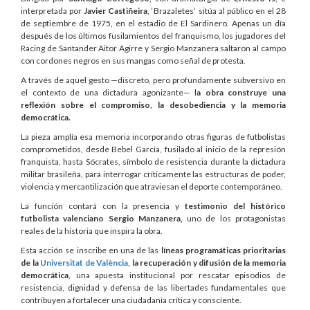
interpretada por
Javier Castiñeira
, ‘Brazaletes’ sitúa al público en el 28
de septiembre de 1975, en el estadio de El Sardinero. Apenas un día
después de los últimos fusilamientos del franquismo, los jugadores del
Racing de Santander Aitor Agirre y Sergio Manzanera saltaron al campo
con cordones negros en sus mangas como señal de protesta.
A través de aquel gesto —discreto, pero profundamente subversivo en
el contexto de una dictadura agonizante— l
a obra construye una
reflexión sobre el compromiso, la desobediencia y la memoria
democrática.
La pieza amplía esa memoria incorporando otras figuras de futbolistas
comprometidos, desde Bebel García, fusilado al inicio de la represión
franquista, hasta Sócrates, símbolo de resistencia durante la dictadura
militar brasileña, para interrogar críticamente las estructuras de poder,
violencia y mercantilización que atraviesan el deporte contemporáneo.
La función contará con la presencia y
testimonio del histórico
futbolista valenciano Sergio Manzanera,
uno de los protagonistas
reales de la historia que inspira la obra.
Esta acción se inscribe en una de las
líneas programáticas prioritarias
de la
Universitat de València
,
la recuperación y difusión de la memoria
democrática
, una apuesta institucional por rescatar episodios de
resistencia, dignidad y defensa de las libertades fundamentales que
contribuyen a fortalecer una ciudadanía crítica y consciente.