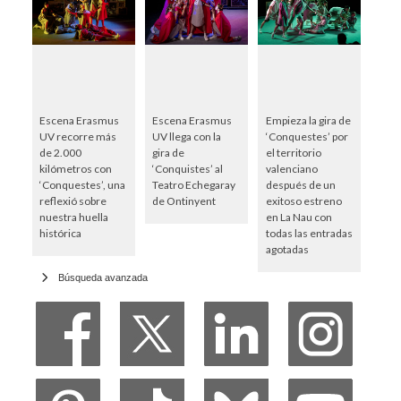
Escena Erasmus
Escena Erasmus
Empieza la gira de
UV recorre más
UV llega con la
‘Conquestes’ por
de 2.000
gira de
el territorio
kilómetros con
‘Conquistes’ al
valenciano
‘Conquestes’, una
Teatro Echegaray
después de un
reflexió sobre
de Ontinyent
exitoso estreno
nuestra huella
en La Nau con
histórica
todas las entradas
agotadas
Búsqueda avanzada