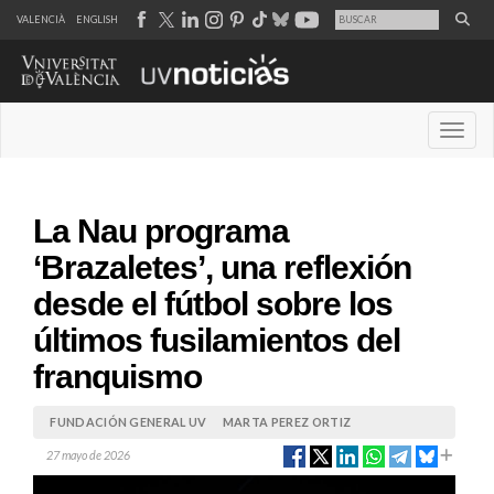
VALENCIÀ
ENGLISH
Desple
La Nau programa
‘Brazaletes’, una reflexión
desde el fútbol sobre los
últimos fusilamientos del
franquismo
FUNDACIÓN GENERAL UV
MARTA PEREZ ORTIZ
27 mayo de 2026