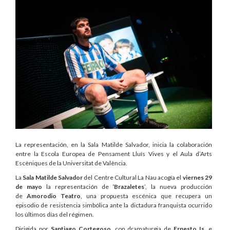
La representación, en la Sala Matilde Salvador, inicia la colaboración
entre la Escola Europea de Pensament Lluís Vives y el Aula d’Arts
Escèniques de la Universitat de València.
La
Sala Matilde Salvador
del Centre Cultural La Nau acogía el
viernes 29
de mayo
la representación de
‘Brazaletes
’, la nueva producción
de
Amorodio Teatro
, una propuesta escénica que recupera un
episodio de resistencia simbólica ante la dictadura franquista ocurrido
los últimos días del régimen.
Dirigida por
Santiago Cortegoso
, con dramaturgia de
Ernesto Is
, e