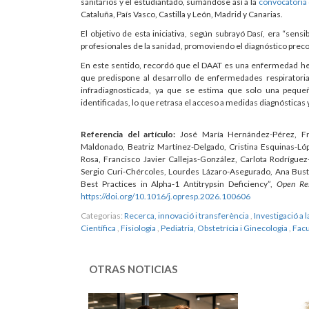
sanitarios y el estudiantado, sumándose así a la
convocatoria 
Cataluña, País Vasco, Castilla y León, Madrid y Canarias.
El objetivo de esta iniciativa, según subrayó Dasí, era “sens
profesionales de la sanidad, promoviendo el diagnóstico precoz 
En este sentido, recordó que el DAAT es una enfermedad here
que predispone al desarrollo de enfermedades respiratorias
infradiagnosticada, ya que se estima que solo una peque
identificadas, lo que retrasa el acceso a medidas diagnósticas 
Referencia del artículo:
José María Hernández-Pérez, Fran
Maldonado, Beatriz Martínez-Delgado, Cristina Esquinas-Lóp
Rosa, Francisco Javier Callejas-González, Carlota Rodrígue
Sergio Curi-Chércoles, Lourdes Lázaro-Asegurado, Ana Busta
Best Practices in Alpha-1 Antitrypsin Deficiency”,
Open Res
https://doi.org/10.1016/j.opresp.2026.100606
Categorias:
Recerca, innovació i transferència
,
Investigació a 
Científica
,
Fisiologia
,
Pediatria, Obstetrícia i Ginecologia
,
Facu
OTRAS NOTICIAS