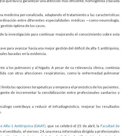
tegral que busca garantizar una atención más eficiente, homogénea y basada
na medicina personalizada, adaptando el tratamiento a las características
a coordinación entre diferentes especialidades médicas —como neumología,
 gestión óptima de los casos.
y de la investigación para continuar mejorando el conocimiento sobre esta
e para avanzar hacia una mejor gestión del déficit de alfa-1 antitripsina,
ales basadas en la evidencia.
te a los pulmones y al hígado. A pesar de su relevancia clínica, continúa
da con otras afecciones respiratorias, como la enfermedad pulmonar
 limita las opciones terapéuticas y empeora el pronóstico de los pacientes.
rgente de incrementar la sensibilización entre profesionales sanitarios y
cálogo contribuya a reducir el infradiagnóstico, mejorar los resultados
s.
de Alfa-1 Antitripsina (DAAT)
, que se celebró el 25 de abril, la
Facultad de
n el vestíbulo, el viernes 24, una mesa informativa dirigida a profesionales