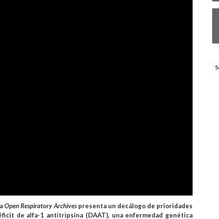
S
ca
Open Respiratory Archives
presenta un decálogo de prioridades
éficit de alfa-1 antitripsina (DAAT), una enfermedad genética