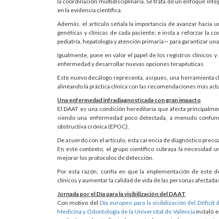
la coordinación multidisciplinaria. Se trata de un enfoque in
en la evidencia científica.
Además, el artículo señala la importancia de avanzar hacia u
genéticas y clínicas de cada paciente; e insta a reforzar l
pediatría, hepatología y atención primaria— para garantizar una
Igualmente, pone en valor el papel de los registros clínicos 
enfermedad y desarrollar nuevas opciones terapéuticas.
Este nuevo decálogo representa, así pues, una herramienta clav
alineando la práctica clínica con las recomendaciones más actu
Una enfermedad infradiagnosticada con gran impacto
El DAAT es una condición hereditaria que afecta principalmen
siendo una enfermedad poco detectada, a menudo confundi
obstructiva crónica (EPOC).
De acuerdo con el artículo, esta carencia de diagnóstico precoz
En este contexto, el grupo científico subraya la necesidad u
mejorar los protocolos de detección.
Por esta razón, confía en que la implementación de este de
clínicos y aumentar la calidad de vida de las personas afectada
Jornada por el Día para la visibilización del DAAT
Con motivo del
Día europeo para la visibilización del Déficit 
Medicina y Odontología de la Universitat de València
instaló e