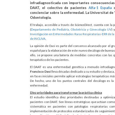
infradiagnosticada con importantes consecuencias 
DAAT, el colectivo de pacientes
Alfa-1 España
c
concienciar sobre la enfermedad. La Universitat de V
Odontologia.
El trabajo, accesible a través de
ScienceDirect
, cuenta con la 
(
Departamento de Pediatría, Obstetricia y Ginecología UV
) 
Investigación en Enfermedades Raras Respiratorias-ERR de la
de INCLIVA
.
La opinión de Dasí es parte del consenso alcanzado por el gru
español para la elaboración de este nuevo decálogo de buenas
ello, se propone una batería de medidas concretas con las q
terapéutico de los pacientes.
El DAAT es una enfermedad genética a menudo infradiagnos
Francisco Dasí
lleva décadas dedicado a su estudio y destaca, 
en fases iniciales permite aplicar estrategias terapéuticas más
De hecho, uno de los puntos centrales del decálogo es la 
enfermedad.
Diez prioridades para transformar la práctica clínica
El estudio identifica diez prioridades destinadas a optimiz
pacientes con DAAT. Son líneas estratégicas que actúan como g
sistemática en pacientes con patologías respiratorias com
implementación de protocolos estandarizados de seguimiento, 