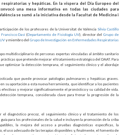
respiratorias y hepáticas. En la víspera del Día Europeo del
onvocó una mesa informativa en todas las ciudades para
alència se sumó a la iniciativa desde la Facultat de Medicina i
participación de los profesores de la Universitat de València
Silvia Castillo
y
Francisco Dasí
(
Departamento de Fisiología UV
), director del
Grupo de
 UV
y miembro del
Grupo de Investigación en Enfermedades Respiratorias
po multidisciplinario de personas expertas vinculadas al ámbito sanitario
 prácticas que pretende mejorar el tratamiento estratégico del DAAT. Para
ue optimizar la detección temprana, el seguimiento clínico y el abordaje
ticada que puede provocar patologías pulmonares y hepáticas graves.
en su aportación a esta nueva herramienta, que identificar a los pacientes
 efectivas y mejorar significativamente el pronóstico y su calidad de vida.
detección temprana, considerada clave para frenar la progresión de la
ar el diagnóstico precoz, el seguimiento clínico y el tratamiento de los
uía para los profesionales de la salud e incluyen la promoción de la criba
patibles, la mejora del acceso a pruebas diagnósticas específicas, la
el uso adecuado de las terapias disponibles y, finalmente, el fomento de