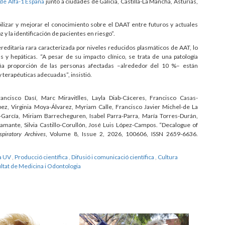
de Alfa-1 España
junto a ciudades de Galicia, Castilla-La Mancha, Asturias,
ibilizar y mejorar el conocimiento sobre el DAAT entre futuros y actuales
y la identificación de pacientes en riesgo”.
ditaria rara caracterizada por niveles reducidos plasmáticos de AAT, lo
 y hepáticas. “A pesar de su impacto clínico, se trata de una patología
ña proporción de las personas afectadas –alrededor del 10 %– están
y terapéuticas adecuadas”, insistió.
cisco Dasí, Marc Miravitlles, Layla Diab-Cáceres, Francisco Casas-
ez, Virginia Moya-Álvarez, Myriam Calle, Francisco Javier Michel-de La
z-García, Miriam Barrecheguren, Isabel Parra-Parra, María Torres-Durán,
mante, Silvia Castillo-Corullón, José Luis López-Campos. “Decalogue of
piratory Archives
, Volume 8, Issue 2, 2026, 100606, ISSN 2659-6636.
la UV
,
Producció científica
,
Difusió i comunicació científica
,
Cultura
ltat de Medicina i Odontologia