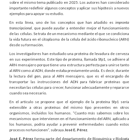
sobre el mismo tema publicado en 2025. Los autores han considerado
importante redefinir algunos conceptos y aplicar sus hipótesis a nuevos
ejemplos para apoyar su estudio.
En esta línea, uno de los conceptos que han añadido es
impronta
transcripcional
, que puede ayudar a entender mejor el funcionamiento
de las células. Se trata de un mecanismo mediante el que se condiciona
la vida futura en el citoplasma de la célula del ácido ribonucleico (ARN)
desde su formación.
Los investigadores han estudiado una proteína de levadura de cerveza
en sus experimentos. Este tipo de proteína, llamada Sfp1, se adhiere al
ARN mensajero porque tiene una estructura perfecta para unirse tanto
al ARN como al ADN, donde estaba previamente unida. Es decir, durante
la lectura del gen, pasa al ARN mensajero, que es el encargado de
transportar las instrucciones del ADN para fabricar proteínas que
necesitan las células para crecer, funcionar adecuadamente y repararse
cuando sea necesario.
En el artículo se propone que el ejemplo de la proteína Sfp1 sería
extensible a otras proteínas del mismo tipo presentes en otros
organismos, incluidos los humanos. “Cuanto más sabemos sobre los
mecanismos que intervienen en el funcionamiento del ARN, aplicado a
los humanos, podría ayudar a prevenir enfermedades cuando estos
procesos no funcionen”, subraya
José E. Pérez
.
José E. Pérez
forma parte del departamento de Bioquímica y Biología