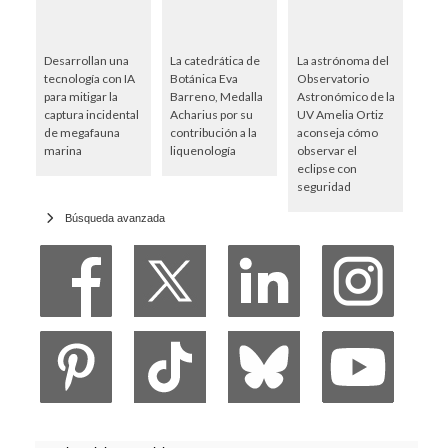
Desarrollan una
La catedrática de
La astrónoma del
tecnología con IA
Botánica Eva
Observatorio
para mitigar la
Barreno, Medalla
Astronómico de la
captura incidental
Acharius por su
UV Amelia Ortiz
de megafauna
contribución a la
aconseja cómo
marina
liquenología
observar el
eclipse con
seguridad
Búsqueda avanzada