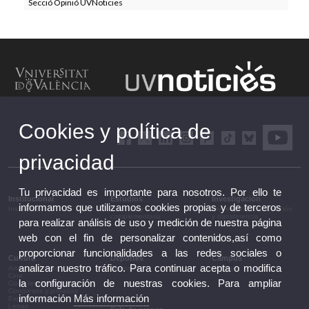
Secció Opinió UVNoticies
Cookies y política de
privacidad
Tu privacidad es importante para nosotros. Por ello te
Institucional
Estudios
Investigación
informamos que utilizamos cookies propias y de terceros
Institucional
Estudios y formación
Investigación, innovación
complementaria
y transferencia
para realizar análisis de uso y medición de nuestra página
web con el fin de personalizar contenidos,así como
proporcionar funcionalidades a las redes sociales o
Cultura
Deportes
Campus
analizar nuestro tráfico. Para continuar acepta o modifica
Artes escénicas
Deportes
Campus
Cine
la configuración de nuestras cookies. Para ampliar
Conferencias y debates
Congresos y jornadas
información
Más información
Exposiciones
Letras