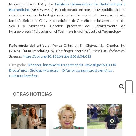
Molecular de la UV y del
Instituto Universitario de Biotecnología y
Biomedicina
(BIOTECMED). Ha colaborado en más de 130 publicaciones
relacionadas con la biología molecular. En el artículo han participado
también Sebastián Chávez, catedrático de Genética en la Universidad de
Sevilla y Mordechai Choder, profesor del Departamento de
Microbiología Molecular en el Technion-Israel Institute of Technology.
Referencia del artículo
: Pérez-Ortín, J. E., Chávez, S., Choder, M.
(2026). “RNA imprinting by zinc-finger proteins”.
Trends in Biochemical
Sciences
.
https://doi.org/10.1016/j.tibs.2026.04.012
Categorias:
Recerca, innovació i transferència
,
Investigació a la UV
,
Bioquímica i Biologia Molecular
,
Difusió i comunicació científica
,
Cultura Científica
Cercar
OTRAS NOTICIAS