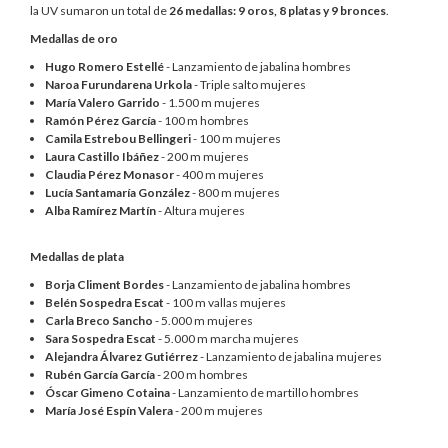
la UV sumaron un total de
26 medallas: 9 oros, 8 platas y 9 bronces
.
Medallas de oro
Hugo Romero Estellé
- Lanzamiento de jabalina hombres
Naroa Furundarena Urkola
- Triple salto mujeres
María Valero Garrido
- 1.500 m mujeres
Ramón Pérez García
- 100 m hombres
Camila Estrebou Bellingeri
- 100 m mujeres
Laura Castillo Ibáñez
- 200 m mujeres
Claudia Pérez Monasor
- 400 m mujeres
Lucía Santamaría González
- 800 m mujeres
Alba Ramírez Martín
- Altura mujeres
Medallas de plata
Borja Climent Bordes
- Lanzamiento de jabalina hombres
Belén Sospedra Escat
- 100 m vallas mujeres
Carla Breco Sancho
- 5.000 m mujeres
Sara Sospedra Escat
- 5.000 m marcha mujeres
Alejandra Álvarez Gutiérrez
- Lanzamiento de jabalina mujeres
Rubén García García
- 200 m hombres
Óscar Gimeno Cotaina
- Lanzamiento de martillo hombres
María José Espín Valera
- 200 m mujeres