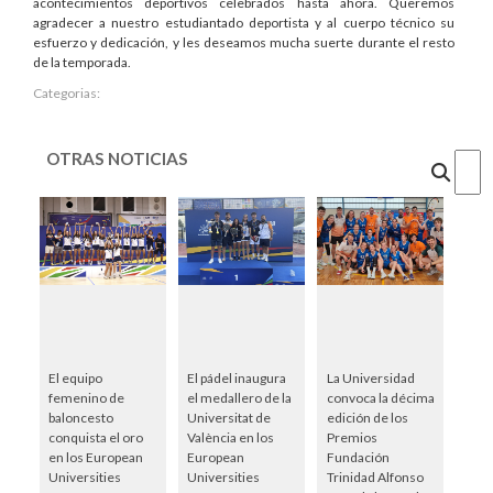
acontecimientos deportivos celebrados hasta ahora. Queremos
agradecer a nuestro estudiantado deportista y al cuerpo técnico su
esfuerzo y dedicación, y les deseamos mucha suerte durante el resto
de la temporada.
Categorias:
OTRAS NOTICIAS
Cercar
El equipo
El pádel inaugura
La Universidad
femenino de
el medallero de la
convoca la décima
baloncesto
Universitat de
edición de los
conquista el oro
València en los
Premios
en los European
European
Fundación
Universities
Universities
Trinidad Alfonso