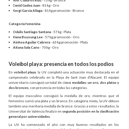
Iker Cuadros Ruiz
- 73 kg - Bronce
D
avid Gadea Juan
- 81 kg - Oro
Sergi García Aliaga
- 81 kg promoción - Bronce
Categoría femenina
Odalis Santiago Santana
- 57 kg - Plata
Hana Boyoung Lee
- 57 kg promoción - Oro
Ainhoa Aguilar Cabrera
- 63 kg promoción - Plata
Aitana Sala Cano
- 70 kg - Oro
Voleibol playa: presencia en todos los podios
En
voleibol playa
, la UV completó una actuación muy destacada en el
campeonato celebrado en la Playa de Sant Joan d'Alacant. El equipo
universitario consiguió un total de ci
nco medallas: un oro, dos platas y
dos bronces
, con presencia en todas las categorías.
El equipo masculino consiguió la medalla de oro, mientras que el
femenino sumó una plata y un bronce. En categoría mixta, la UV obtuvo
también una meritoria medalla de bronce. Gracias a estos resultados, la
Universitat de València finalizó en
segunda posición en la clasificación
general por universidades
.
La UV ha comenzado el año con muy buenos resultados en los