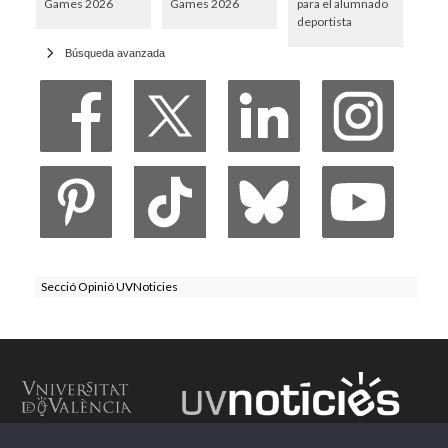
Games 2026
Games 2026
para el alumnado
deportista
Búsqueda avanzada
Secció Opinió UVNoticies