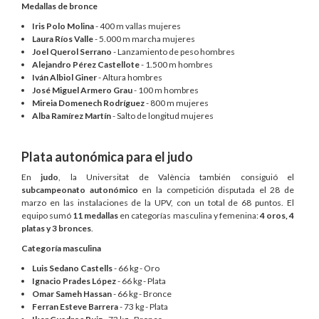
Medallas de bronce
Iris Polo Molina
- 400 m vallas mujeres
Laura Ríos Valle
- 5.000 m marcha mujeres
Joel Querol Serrano
- Lanzamiento de peso hombres
Alejandro Pérez Castellote
- 1.500 m hombres
Iván Albiol Giner
- Altura hombres
José Miguel Armero Grau
- 100 m hombres
Mireia Domenech Rodríguez
- 800 m mujeres
Alba Ramírez Martín
- Salto de longitud mujeres
Plata autonómica para el judo
En
judo
, la Universitat de València también consiguió el
subcampeonato autonómico
en la competición disputada el 28 de
marzo en las instalaciones de la UPV, con un total de 68 puntos. El
equipo sumó
11 medallas
en categorías masculina y femenina:
4 oros, 4
platas y 3 bronces
.
Categoría masculina
Luis Sedano Castells
- 66 kg - Oro
Ignacio Prades López
- 66 kg - Plata
Omar Sameh Hassan
- 66 kg - Bronce
Ferran Esteve Barrera
- 73 kg - Plata