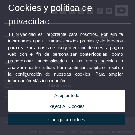
Cookies y política de
privacidad
Tu privacidad es importante para nosotros. Por ello te
Institucional
Estudios
Investigación
informamos que utilizamos cookies propias y de terceros
Institucional
Estudios y formación
Investigación, innovación
complementaria
y transferencia
para realizar análisis de uso y medición de nuestra página
web con el fin de personalizar contenidos,así como
proporcionar funcionalidades a las redes sociales o
Cultura
Deportes
Campus
analizar nuestro tráfico. Para continuar acepta o modifica
Artes escénicas
Deportes
Campus
Cine
la configuración de nuestras cookies. Para ampliar
Conferencias y debates
Congresos y jornadas
información
Más información
Exposiciones
Letras
Sala de prensa
Música
UVComunicación
Patrimonio
Notas de prensa
Premios y convocatorias
Aceptar todo
Agenda de gobierno
Otras actividades
Acuerdos de gobierno
La UV en la prensa
Reject All Cookies
Información corporativa
Configurar cookies
© 2026 UV. - Av. Blasco Ibáñez, 13. 46010 València. Espanya. Tel UV: (+34) 963 86 41 00
Aviso legal
|
Accesibilidad
|
Política privacidad
|
Cookies
|
Transparencia
|