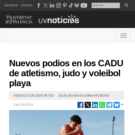
VALENCIÀ
ENGLISH
Desple
Nuevos podios en los CADU
de atletismo, judo y voleibol
playa
SERVICIO DE DEPORTES
JULIA BIVIANA SORNI MORENO
1 abril de 2026