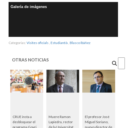
Galería de imágenes
Categorias:
Visites oficials
,
Estudiant/a
,
Blasco Ibáñez
OTRAS NOTICIAS
Cercar
CRUE insta a
Muere Ramon
El profesor José
desbloquear el
Lapiedra, rector
Miguel Soriano,
programa Goyri,
de la Universitat
nuevo director de