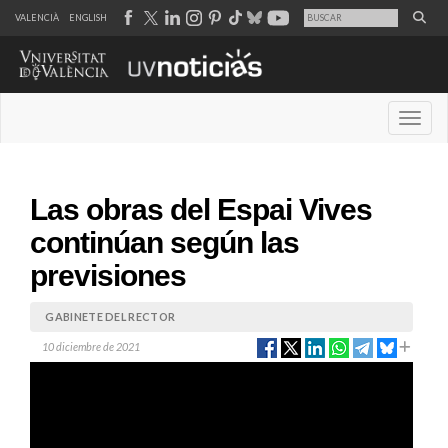
VALENCIÀ
ENGLISH
Desple
Las obras del Espai Vives
continúan según las
previsiones
GABINETE DEL RECTOR
10 diciembre de 2021