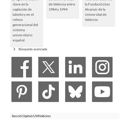
clave en la
de València entre
la Fundació Lluís
captación de
1984 y 1994
Alcanyís de la
talento y en el
Universitat de
relevo
València
generacional del
sistema
universitario
español
Búsqueda avanzada
Secció Opinió UVNoticies