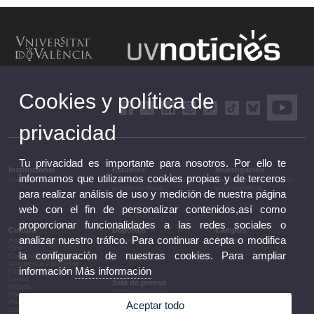
Cookies y política de
privacidad
Tu privacidad es importante para nosotros. Por ello te
Institucional
Estudios
Investigación
informamos que utilizamos cookies propias y de terceros
Institucional
Estudios y formación
Investigación, innovación
complementaria
y transferencia
para realizar análisis de uso y medición de nuestra página
web con el fin de personalizar contenidos,así como
proporcionar funcionalidades a las redes sociales o
Cultura
Deportes
Campus
analizar nuestro tráfico. Para continuar acepta o modifica
Artes escénicas
Deportes
Campus
Cine
la configuración de nuestras cookies. Para ampliar
Conferencias y debates
Congresos y jornadas
información
Más información
Exposiciones
Letras
Sala de prensa
Música
UVComunicación
Patrimonio
Notas de prensa
Premios y convocatorias
Aceptar todo
Agenda de gobierno
Otras actividades