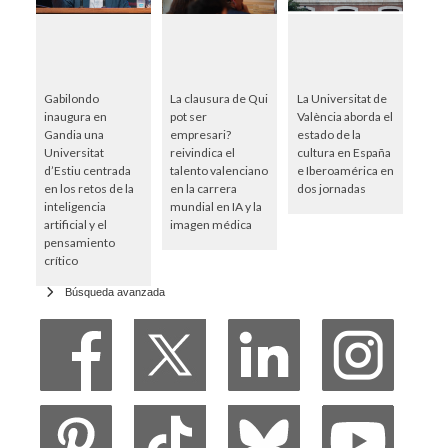
Gabilondo
La clausura de Qui
La Universitat de
inaugura en
pot ser
València aborda el
Gandia una
empresari?
estado de la
Universitat
reivindica el
cultura en España
d’Estiu centrada
talento valenciano
e Iberoamérica en
en los retos de la
en la carrera
dos jornadas
inteligencia
mundial en IA y la
artificial y el
imagen médica
pensamiento
crítico
Búsqueda avanzada