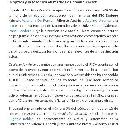
la óptica y la fotónica en medios de comunicación.
El pódcast
Oscilador Armónico
empezó a emitirse a principios de 2023 de
la mano de un equipo integrado por los miembros del IFIC
Enrique
Nácher
,
Valentina De Romeri
,
Alberto Aparici
y
Avelino Vicente
, y la
profesora de la Facultad de Matemáticas de la Universitat de València,
Isabel Cordero
. Bajo la dirección de
Antonio Rivera
, conocido locutor
de programas de ciencia,
Oscilador Armónico
tiene como objetivo acercar
el fascinante mundo de la física al gran público, dar a conocer las
maravillas de la física y las matemáticas usando un lenguaje sencillo
pero riguroso, y destacar los avances más relevantes de la investigación
actual.
Oscilador Armónico
se emite semanalmente desde el IFIC y cuenta con el
apoyo del proyecto Centro de Excelencia Severo Ochoa, acreditación
que el Ministerio de Ciencia, Innovación y Universidades ha concedido
al IFIC. El plato principal de los episodios de Oscilador Armónico
consiste en una tertulia entretenida y dinámica con un especialista en
un área de la física, habitualmente un investigador o investigadora en
activo. Además, el pódcast incluye varias secciones temáticas breves
como 'Glosario', 'Historias de la física' o 'Mujer y ciencia', entre otras.
El episodio premiado es el número 58 del pódcast, emitido el 12 de
febrero de 2025 y titulado
La Revolución de la luz
. En él, el profesor
Eugenio Roldán
, del departamento de Óptica y Optometría de la
Universitat de València, aborda junto a Antonio Rivera y Alberto Aparici