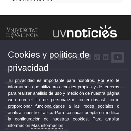
Cookies y política de
privacidad
Tu privacidad es importante para nosotros. Por ello te
Institucional
Estudios
Investigación
informamos que utilizamos cookies propias y de terceros
Institucional
Estudios y formación
Investigación, innovación
complementaria
y transferencia
para realizar análisis de uso y medición de nuestra página
web con el fin de personalizar contenidos,así como
proporcionar funcionalidades a las redes sociales o
Cultura
Deportes
Campus
analizar nuestro tráfico. Para continuar acepta o modifica
Artes escénicas
Deportes
Campus
Cine
la configuración de nuestras cookies. Para ampliar
Conferencias y debates
Congresos y jornadas
información
Más información
Exposiciones
Letras
Sala de prensa