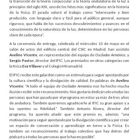
la transición de la teoría corpuscular a la teoría ondulatoria de la luz a
principios del siglo XIX, uno de los hitos más significativos en la historia
de la física. El jurado valoró el trabajo como “interesante y bien
producido, con lenguaje claro y fácil para el público general, aunque
riguroso, que habla de los sucesivos descubrimientos y avances en el
conocimiento de la naturaleza de la luz, deteniéndose en las personas
clave de cada época”.
A la ceremonia de entrega, celebrada el miércoles 13 de mayo en el
salón de actos del edificio central del CSIC en Madrid, han asistido
Avelino Vicente
, en representación del equipo de
Oscilador Armónico
, y
Sergio Pastor
, director del IFIC. Los premiados en otras categorías son
la física
Eva Villaver
y el Colegio Miramadrid.
El IFIC recibe este galardón como un estímulo para seguir apostando por
la cultura científica y la divulgación de calidad. En palabras de
Avelino
Vicente
: “A todo el equipo de
Oscilador Armónico
nos ha hecho mucha
ilusión recibir este reconocimiento. Nos gustaría dedicárselo a todas las
personas que han pasado por el programa en estos ya más de tres años
de andadura. También queremos agradecerle al IFIC su gran apoyo y a
los oyentes su fidelidad.” También Antonio Rivera, director del
programa, ha querido añadir que este premio es, además “una
motivación para seguir apostando por la divulgación científica y por crear
un espacio de conversación y aprendizaje en torno a la Física. Es
también un reconocimiento al trabajo colectivo que hay detrás del
pódcast y a todas las personas que lo hacen posible”.