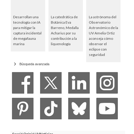
Desarrollan una
La catedrática de
La astrónoma del
tecnología con IA
Botánica Eva
Observatorio
para mitigar la
Barreno, Medalla
Astronómico de la
captura incidental
Acharius por su
UV Amelia Ortiz
de megafauna
contribución a la
aconseja cómo
marina
liquenología
observar el
eclipse con
seguridad
Búsqueda avanzada
Secció Opinió UVNoticies