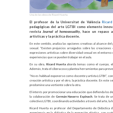
Una de las obras de Ricard Huerta.
El profesor de la Universitat de València
Ricard
pedagógicas del arte LGTBI como elemento innovado
revista
Journal of homosexuality
, hace un repaso a
artísticas y la práctica docente.
En este sentido, analiza las opciones creativas al alcance d
sexual. “Existen prejuicios arraigados sobre las creacione
expresiones artísticas sobre diversidad sexual en el entorno e
experiencias que se pueden trabajar en el aula.
En su obra,
Ricard Huerta
aborda temas como el cuerpo, el m
Además, trata el ciberacoso y plantea herramientas para preven
“No es habitual exponerse como docente y artista LGTBI”, conf
creación artística y por el otro, la práctica docente. En este 
predomine una vertiente sobre la otra.
El interés por promocionar una educación que defienda los d
la colaboración de
Germán Navarro Espinach
. Se trata de 
colectivo LGTBI, coordinando actividades a través del arte, la h
Ricard Huerta es profesor del Departamento de Didáctica de
experiencia en la didáctica de la expresión plástica, con cu