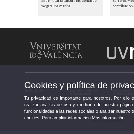
para mitigar la captura incidental de
Barreno, Meda
megafauna marina
contribución a
Cookies y política de priva
Institucional
Estudios
Investigació
Institucional
Estudios y formación
Investigación,
complementaria
y transferencia
Tu privacidad es importante para nosotros. Por ello 
realizar análisis de uso y medición de nuestra página
funcionalidades a las redes sociales o analizar nuestro t
cookies. Para ampliar información
Más información