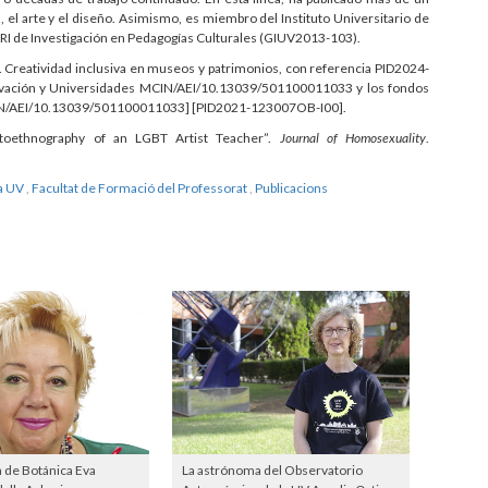
, el arte y el diseño. Asimismo, es miembro del Instituto Universitario de
ARI de Investigación en Pedagogías Culturales (GIUV2013-103).
l. Creatividad inclusiva en museos y patrimonios, con referencia PID2024-
novación y Universidades MCIN/AEI/10.13039/501100011033 y los fondos
CIN/AEI/10.13039/501100011033] [PID2021-123007OB-I00].
utoethnography of an LGBT Artist Teacher”.
Journal of Homosexuality
.
la UV
,
Facultat de Formació del Professorat
,
Publicacions
a de Botánica Eva
La astrónoma del Observatorio