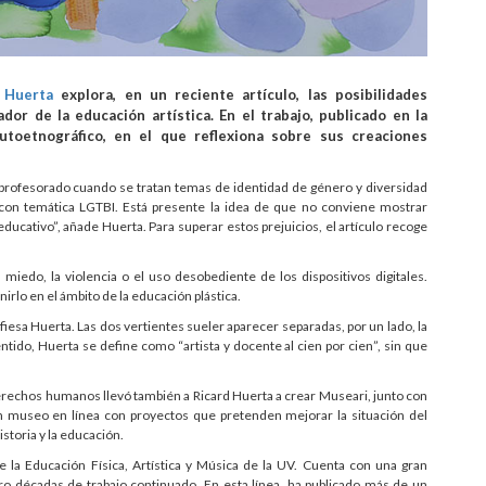
 Huerta
explora, en un reciente artículo, las posibilidades
r de la educación artística. En el trabajo, publicado en la
utoetnográfico, en el que reflexiona sobre sus creaciones
el profesorado cuando se tratan temas de identidad de género y diversidad
s con temática LGTBI. Está presente la idea de que no conviene mostrar
ducativo”, añade Huerta. Para superar estos prejuicios, el artículo recoge
iedo, la violencia o el uso desobediente de los dispositivos digitales.
irlo en el ámbito de la educación plástica.
iesa Huerta. Las dos vertientes sueler aparecer separadas, por un lado, la
sentido, Huerta se define como “artista y docente al cien por cien”, sin que
erechos humanos llevó también a Ricard Huerta a crear Museari, junto con
un museo en línea con proyectos que pretenden mejorar la situación del
istoria y la educación.
 la Educación Física, Artística y Música de la UV. Cuenta con una gran
atro décadas de trabajo continuado. En esta línea, ha publicado más de un