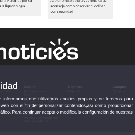
lla Acharius por su
Astronómico de la UV Amelia Ortiz
 la liquenología
aconseja cómo observar el eclipse
con seguridad
cidad
n
Cultura
Deportes
Campus
 innovación
Artes escénicas
Deportes
Campus
Cine
te informamos que utilizamos cookies propias y de terceros para
Conferencias y debates
Congresos y jornadas
 web con el fin de personalizar contenidos,así como proporcionar
Exposiciones
Letras
ráfico. Para continuar acepta o modifica la configuración de nuestras
Música
Patrimonio
Premios y convocatorias
Otras actividades