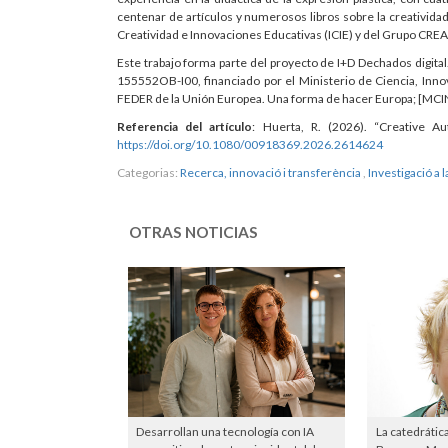
centenar de artículos y numerosos libros sobre la creatividad
Creatividad e Innovaciones Educativas (ICIE) y del Grupo CRE
Este trabajo forma parte del proyecto de I+D Dechados digita
155552OB-I00, financiado por el Ministerio de Ciencia, In
FEDER de la Unión Europea. Una forma de hacer Europa; [M
Referencia del artículo
: Huerta, R. (2026). “Creative A
https://doi.org/10.1080/00918369.2026.2614624
Categorias:
Recerca, innovació i transferència
,
Investigació a 
OTRAS NOTICIAS
Desarrollan una tecnología con IA
La catedrátic