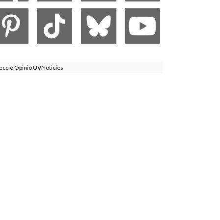
ecció Opinió UVNoticies