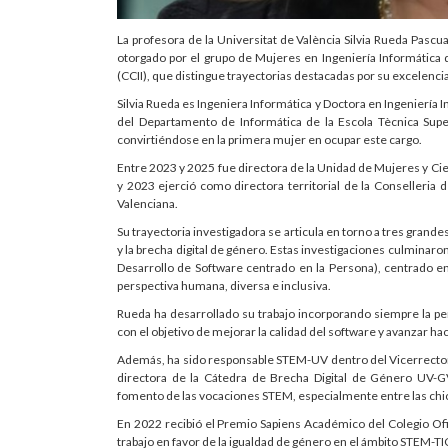
La profesora de la Universitat de València Silvia Rueda Pasc
otorgado por el grupo de Mujeres en Ingeniería Informática 
(CCII), que distingue trayectorias destacadas por su excelenci
Silvia Rueda es Ingeniera Informática y Doctora en Ingeniería I
del Departamento de Informática de la Escola Tècnica Supe
convirtiéndose en la primera mujer en ocupar este cargo.
Entre 2023 y 2025 fue directora de la Unidad de Mujeres y Cie
y 2023 ejerció como directora territorial de la Conselleria d
Valenciana.
Su trayectoria investigadora se articula en torno a tres grandes l
y la brecha digital de género. Estas investigaciones culminar
Desarrollo de Software centrado en la Persona), centrado en 
perspectiva humana, diversa e inclusiva.
Rueda ha desarrollado su trabajo incorporando siempre la per
con el objetivo de mejorar la calidad del software y avanzar hacia 
Además, ha sido responsable STEM-UV dentro del Vicerrectorad
directora de la Cátedra de Brecha Digital de Género UV-GV
fomento de las vocaciones STEM, especialmente entre las chi
En 2022 recibió el Premio Sapiens Académico del Colegio Ofic
trabajo en favor de la igualdad de género en el ámbito STEM-TI