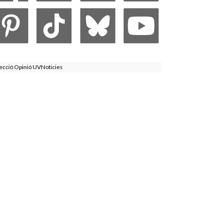
ecció Opinió UVNoticies