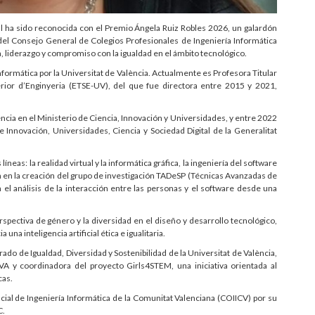
ual ha sido reconocida con el Premio Ángela Ruiz Robles 2026, un galardón
del Consejo General de Colegios Profesionales de Ingeniería Informática
a, liderazgo y compromiso con la igualdad en el ámbito tecnológico.
nformática por la
Universitat de València
. Actualmente es Profesora Titular
rior d’Enginyeria (ETSE-UV), del que fue directora entre 2015 y 2021,
ncia en el Ministerio de Ciencia, Innovación y Universidades, y entre 2022
e Innovación, Universidades, Ciencia y Sociedad Digital de la Generalitat
íneas: la realidad virtual y la informática gráfica, la ingeniería del software
on en la creación del grupo de investigación TADeSP (Técnicas Avanzadas de
el análisis de la interacción entre las personas y el software desde una
spectiva de género y la diversidad en el diseño y desarrollo tecnológico,
una inteligencia artificial ética e igualitaria.
o de Igualdad, Diversidad y Sostenibilidad de la Universitat de València,
A y coordinadora del proyecto Girls4STEM, una iniciativa orientada al
cas.
ial de Ingeniería Informática de la Comunitat Valenciana (COIICV) por su
C.