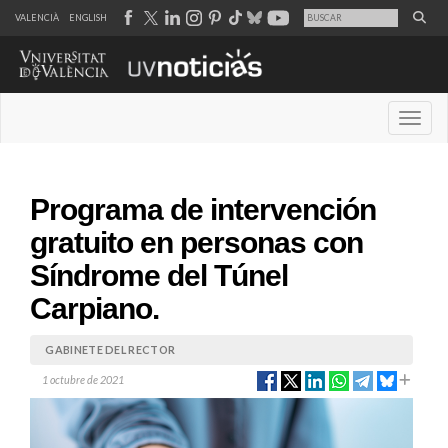
VALENCIÀ
ENGLISH
Desple
Programa de intervención
gratuito en personas con
Síndrome del Túnel
Carpiano.
GABINETE DEL RECTOR
1 octubre de 2021