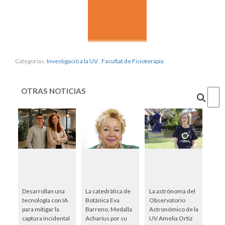
Categorias:
Investigació a la UV
,
Facultat de Fisioteràpia
OTRAS NOTICIAS
Cercar
Desarrollan una
La catedrática de
La astrónoma del
tecnología con IA
Botánica Eva
Observatorio
para mitigar la
Barreno, Medalla
Astronómico de la
captura incidental
Acharius por su
UV Amelia Ortiz