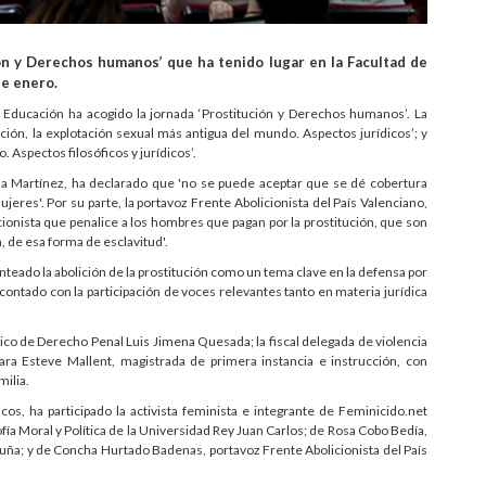
ión y Derechos humanos’ que ha tenido lugar en la Facultad de
de enero.
la Educación ha acogido la jornada ‘Prostitución y Derechos humanos’. La
ción, la explotación sexual más antigua del mundo. Aspectos jurídicos’; y
. Aspectos filosóficos y jurídicos’.
lena Martínez, ha declarado que 'no se puede aceptar que se dé cobertura
eres'. Por su parte, la portavoz Frente Abolicionista del País Valenciano,
onista que penalice a los hombres que pagan por la prostitución, que son
, de esa forma de esclavitud'.
nteado la abolición de la prostitución como un tema clave en la defensa por
contado con la participación de voces relevantes tanto en materia jurídica
tico de Derecho Penal Luis Jimena Quesada; la fiscal delegada de violencia
ara Esteve Mallent, magistrada de primera instancia e instrucción, con
ilia.
icos, ha participado la activista feminista e integrante de Feminicido.net
ía Moral y Política de la Universidad Rey Juan Carlos; de Rosa Cobo Bedía,
uña; y de Concha Hurtado Badenas, portavoz Frente Abolicionista del País