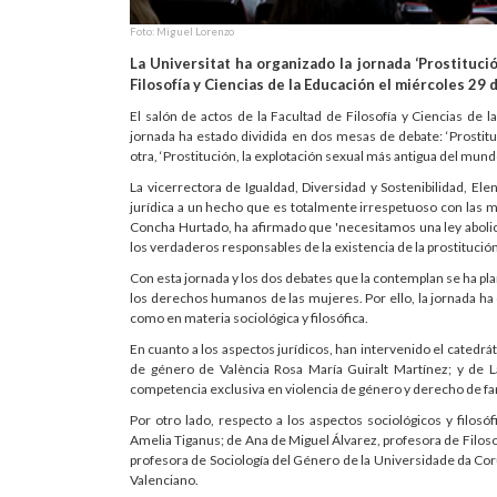
Foto: Miguel Lorenzo
La Universitat ha organizado la jornada ‘Prostituc
Filosofía y Ciencias de la Educación el miércoles 29 
El salón de actos de la Facultad de Filosofía y Ciencias de 
jornada ha estado dividida en dos mesas de debate: ‘Prostitu
otra, ‘Prostitución, la explotación sexual más antigua del mundo
La vicerrectora de Igualdad, Diversidad y Sostenibilidad, E
jurídica a un hecho que es totalmente irrespetuoso con las muj
Concha Hurtado, ha afirmado que 'necesitamos una ley abolici
los verdaderos responsables de la existencia de la prostitución
Con esta jornada y los dos debates que la contemplan se ha pla
los derechos humanos de las mujeres. Por ello, la jornada ha 
como en materia sociológica y filosófica.
En cuanto a los aspectos jurídicos, han intervenido el catedrá
de género de València Rosa María Guiralt Martínez; y de L
competencia exclusiva en violencia de género y derecho de fam
Por otro lado, respecto a los aspectos sociológicos y filosóf
Amelia Tiganus; de Ana de Miguel Álvarez, profesora de Filosof
profesora de Sociología del Género de la Universidade da Cor
Valenciano.