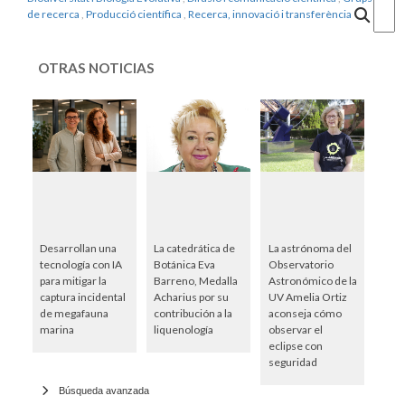
Cercar
de recerca
,
Producció científica
,
Recerca, innovació i transferència
OTRAS NOTICIAS
Desarrollan una
La catedrática de
La astrónoma del
tecnología con IA
Botánica Eva
Observatorio
para mitigar la
Barreno, Medalla
Astronómico de la
captura incidental
Acharius por su
UV Amelia Ortiz
de megafauna
contribución a la
aconseja cómo
marina
liquenología
observar el
eclipse con
seguridad
Búsqueda avanzada