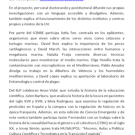
En el proyecto, personal doctorando y postdoctoral difunde sus propias
investigaciones con un lenguaje accesible y divulgativo. Además,
también explica el funcionamiento de los distintos institutos y centros
propios y mixtos de la UV.
Por parte del ICBIBE participa Sofía Ten, centrada en los epibiontes,
organismos que viven sobre otros seres vivos como cetáceos y
tortugas marinas. David Ruiz explica la importancia de los peces
cartilaginosos y David March, las interacciones entre humanos y
megafauna marina. Natalia Fraija comenta diversas técnicas
moleculares para monitorizar el medio marino, Olga Novillo trata la
contaminación con microplásticos en el Mediterráneo, Pablo Amador
divulga su trabajo en la
Albufera de València y los humedales
mediterráneos, y
David López explica su aportación al laboratorio de
Entomología y control de plagas.
Del IILP colaboran Anxo Vidal, que estudia la historia de la educación
científica, Julen Ibarburu, que analiza la historia de la locura en pacientes
del siglo XVII y XVIII, y Silvia Rodríguez, que examina la regulación de
pesticidas en España y la compara con la regulación de tóxicos en la
época franquista. Además, en esta edición de Ciencia Emergente y de
este centro también participa Javier Fernández con un trabajo sobre
la
historia de la sexualidad hacia el género y el colectivo LGTBIQ en el siglo
XX,
y Josep Simón, quien trata
MUSAUPOL: “Museos, Aulas y Política:
Cultura Científica y Tecnológica en la Transición Española”
.