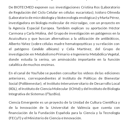
De BIOTECMED exponen sus investigaciones Cristina Ros (Laboratorio
de Regulación del Ciclo Celular en células eucariotas), Isidoro Olmeda
(Laboratorio de microbiología y biotecnología enológicas) y Marta Pérez,
investigadora en biología molecular de microalgas, con un proyecto en
la Agencia Espacial Europea. También explican su aportación Héctor
Carmona y Carla Molina, del
Grupo de investigación en patógenos en la
Acuicultura y que buscan alternativas a la utilización de antibióticos,
Alberto Yáñez
(sobre células madre hematopoyéticas y su relación con
el patógeno
Candida albicans)
y Celia Martínez, del G
rupo de
investigación en Metabolismo Primario e Ingeniería Metabólica Vegetal,
donde estudia la serina, un aminoácido importante en la función
catalítica de muchos enzimas.
En el canal de YouTube se pueden consultar los vídeos de las ediciones
anteriores, correspondientes al Instituto de Políticas de Bienestar
Social (Polibienestar), el
Instituto Interuniversitario de Desarrollo Local
(IIDL),
el Instituto de Ciencia Molecular (ICMol) y del Instituto de Biología
Integrativa de Sistemas (I²SysBio).
Ciencia Emergente es un proyecto de la Unidad de Cultura Científica y
de la Innovación de la Universitat de València que cuenta con
financiación de la Fundación Española para la Ciencia y la Tecnología
(FECyT) y el Ministerio de Ciencia e Innovación.