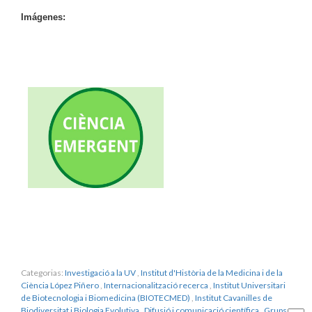
Imágenes:
Categorias:
Investigació a la UV
,
Institut d'Història de la Medicina i de la
Ciència López Piñero
,
Internacionalització recerca
,
Institut Universitari
de Biotecnologia i Biomedicina (BIOTECMED)
,
Institut Cavanilles de
Biodiversitat i Biologia Evolutiva
,
Difusió i comunicació científica
,
Grups