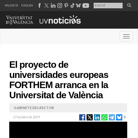
VALENCIÀ
ENGLISH
Desple
El proyecto de
universidades europeas
FORTHEM arranca en la
Universitat de València
GABINETE DEL RECTOR
17 octubre de 2019