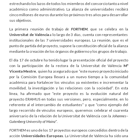
estrechando los lazos de todos los miembros del consorcio tanto a nivel
académico como administrativo. La alianza de universidades recibirá
cinco millones de euros durante los próximos tres años para desarrollar
sus objetivos.
La primera reunión de trabajo
de
FORTHEM
,
que se celebra en la
Universitat de València
a lo largo de 3 días, cuenta con representantes
institucionales de las 7 universidades europeas. La reunión, que es el
punto de partida del proyecto, supone la constitución oficial de la alianza
mediante la creación de los órganos de gobierno y los grupos de trabajo.
El día 17 de octubre ha tenido lugar la presentación oficial del proyecto
con la participación de la rectora de la Universitat de València
Mª
Vicenta Mestre
, quien ha asegurado que “este nuevo proyecto iniciado
por la Comisión Europea llevará a un nuevo tiempo a la comunidad
académica para fortalecer los vínculos ya existentes e incrementar la
movilidad, la investigación y las relaciones con la sociedad”. En esta
línea, ha afirmado que “este proyecto es la evolución natural del
proyecto ERAMUS en todas sus versiones, pero, especialmente, en lo
referente al el intercambio de estudiantes” y que “como ejemplo del
largo recorrido de vínculos europeos, queremos celebrar el cuarenta
aniversario de la relación de la Universitat de València con la
Johannes–
Gutenberg University of Mainz
”.
FORTHEM
es uno de los 17 proyectos europeos concedidos dentro de la
acción
Universidades Europeas
. La Universitat de València ha sido una