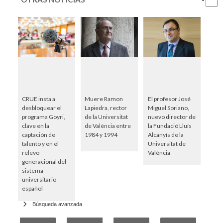
CRUE insta a
Muere Ramon
El profesor José
desbloquear el
Lapiedra, rector
Miguel Soriano,
programa Goyri,
de la Universitat
nuevo director de
clave en la
de València entre
la Fundació Lluís
captación de
1984 y 1994
Alcanyís de la
talento y en el
Universitat de
relevo
València
generacional del
sistema
universitario
español
Búsqueda avanzada