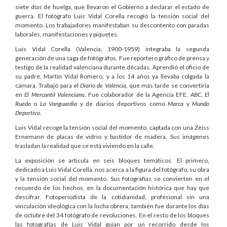
siete días de huelga, que llevaron el Gobierno a declarar el estado de
guerra. El fotógrafo Luis Vidal Corella recogió la tensión social del
momento. Los trabajadores manifestaban su descontento con paradas
laborales, manifestaciones y piquetes.
Luis Vidal Corella (Valencia, 1900-1959) integraba la segunda
generación de una saga de fotógrafos. Fue reportero gráfico de prensa y
testigo de la realidad valenciana durante décadas. Aprendió el oficio de
su padre, Martín Vidal Romero, y a los 14 años ya llevaba colgada la
cámara. Trabajó para el
Diario de Valencia
, que más tarde se convertiría
en
El Mercantil Valenciano
. Fue colaborador de la Agencia EFE,
ABC, El
Ruedo
o
La Vanguardia
y de diarios deportivos como
Marca y Mundo
Deportivo
.
Luis Vidal recoge la tensión social del momento, captada con una Zeiss
Ernemann de placas de vidrio y bastidor de madera. Sus imágenes
trasladan la realidad que se está viviendo en la calle.
La exposición se articula en seis bloques temáticos. El primero,
dedicado a Luis Vidal Corella, nos acerca a la figura del fotógrafo, su obra
y la tensión social del momento. Sus fotografías se convierten en el
recuerdo de los hechos, en la documentación histórica que hay que
descifrar. Fotoperiodista de la cotidianidad, profesional sin una
vinculación ideológica con la lucha obrera, también fue durante los días
de octubre del 34 fotógrafo de revoluciones. En el resto de los bloques
las fotografías de Luis Vidal guían por un recorrido desde los