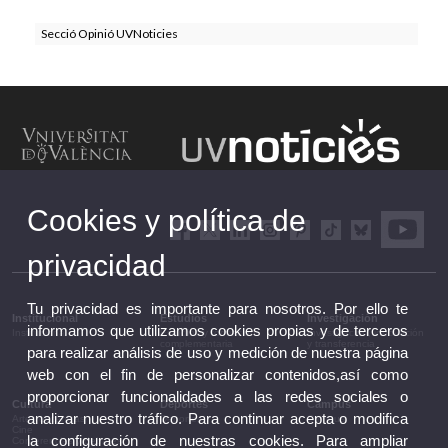
Secció Opinió UVNoticies
Cookies y política de
privacidad
Tu privacidad es importante para nosotros. Por ello te
Institucional
Estudios
Investigación
informamos que utilizamos cookies propias y de terceros
Institucional
Estudios y formación
Investigación, innovación
complementaria
y transferencia
para realizar análisis de uso y medición de nuestra página
web con el fin de personalizar contenidos,así como
proporcionar funcionalidades a las redes sociales o
Cultura
Deportes
Campus
analizar nuestro tráfico. Para continuar acepta o modifica
Artes escénicas
Deportes
Campus
Cine
la configuración de nuestras cookies. Para ampliar
Conferencias y debates