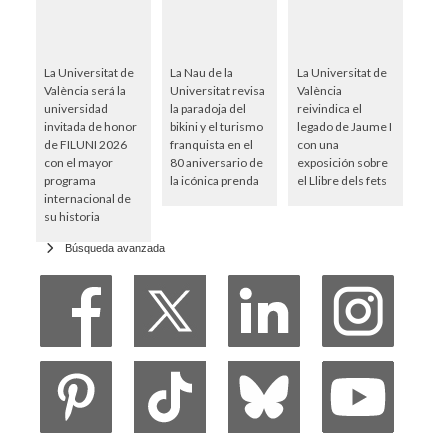
La Universitat de
La Nau de la
La Universitat de
València será la
Universitat revisa
València
universidad
la paradoja del
reivindica el
invitada de honor
bikini y el turismo
legado de Jaume I
de FILUNI 2026
franquista en el
con una
con el mayor
80 aniversario de
exposición sobre
programa
la icónica prenda
el Llibre dels fets
internacional de
su historia
Búsqueda avanzada