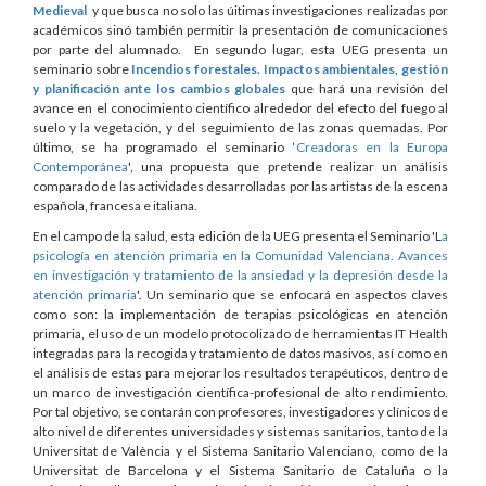
Medieval
y que busca no solo las úitimas investigaciones realizadas por
académicos sinó también permitir la presentación de comunicaciones
por parte del alumnado. En segundo lugar, esta UEG presenta un
seminario sobre
Incendios forestales. Impactos ambientales, gestión
y planificación ante los cambios globales
que hará una revisión del
avance en el conocimiento científico alrededor del efecto del fuego al
suelo y la vegetación, y del seguimiento de las zonas quemadas. Por
último, se ha programado el seminario ‘
Creadoras en la Europa
Contemporánea
', una propuesta que pretende realizar un análisis
comparado de las actividades desarrolladas por las artistas de la escena
española, francesa e italiana.
En el campo de la salud, esta edición de la UEG presenta el Seminario 'L
a
psicología en atención primaria en la Comunidad Valenciana. Avances
en investigación y tratamiento de la ansiedad y la depresión desde la
atención primaria
'. Un seminario que se enfocará en aspectos claves
como son: la implementación de terapias psicológicas en atención
primaria, el uso de un modelo protocolizado de herramientas IT Health
integradas para la recogida y tratamiento de datos masivos, así como en
el análisis de estas para mejorar los resultados terapéuticos, dentro de
un marco de investigación científica-profesional de alto rendimiento.
Por tal objetivo, se contarán con profesores, investigadores y clínicos de
alto nivel de diferentes universidades y sistemas sanitarios, tanto de la
Universitat de València y el Sistema Sanitario Valenciano, como de la
Universitat de Barcelona y el Sistema Sanitario de Cataluña o la