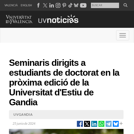
VALENCIÀ
ENGLISH
Desple
Seminaris dirigits a
estudiants de doctorat en la
pròxima edició de la
Universitat d'Estiu de
Gandia
UVGANDIA
25 junio de 2024