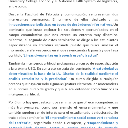
University College London y el National Health System de Inglaterra,
entre otros.
Desde la Facultad de Filología y comunicación, se presentan dos
interesantes seminarios. El primero de ellos dedicado a las
innovaciones periodísticas en época de desórdenes informativos
. Un
seminario que busca explorar las soluciones y oportunidades en el
campo comunicativo que nos ofrece un entorno muy dinámico.
Mientras, el segundo de estos seminarios se dirige a los estudiantes
especializados en literatura española puesto que busca analizar el
momento de efervescencia en el que se encuentra la poesía y que lleva
por título '
Líneas divergentes en la poesía española actual
'.
También la inteligencia artificial protagoniza un curso de especialización
a la próxima UEG. En concreto, se trata del seminario ‘
Aleatoriedad vs
determinación: la base de la IA. Diseño de la realidad mediante el
análisis estadístico y la predicción
’. Un curso dirigido a cualquier
persona que haya cursado alguna asignatura elemental de matemáticas
en el primer curso de grado y que busca entender como funciona la
inteligencia artificial.
Por último, hay que destacar dos seminarios que ofrecen competencias
más transversales, como por ejemplo el emprendimiento, y que
también pueden ser de interés para el estudiantado de doctorado. Se
trata de los seminarios
'El emprendimiento social como vertebradora
del territorio'
, organizado desde UVEmpren, y '
Emprendimiento y
sostenibilidad: diseñar, testar y escalar modelos de negocio