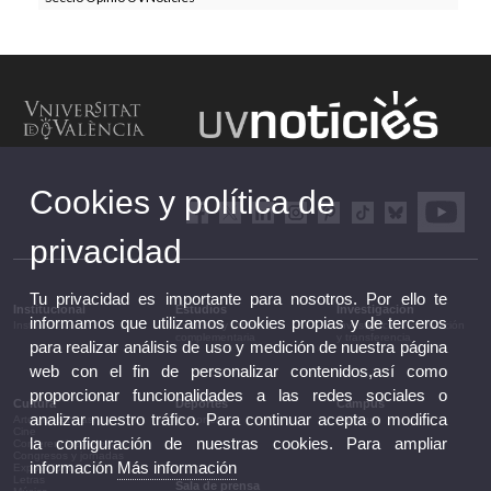
Cookies y política de
privacidad
Tu privacidad es importante para nosotros. Por ello te
Institucional
Estudios
Investigación
informamos que utilizamos cookies propias y de terceros
Institucional
Estudios y formación
Investigación, innovación
complementaria
y transferencia
para realizar análisis de uso y medición de nuestra página
web con el fin de personalizar contenidos,así como
proporcionar funcionalidades a las redes sociales o
Cultura
Deportes
Campus
analizar nuestro tráfico. Para continuar acepta o modifica
Artes escénicas
Deportes
Campus
Cine
la configuración de nuestras cookies. Para ampliar
Conferencias y debates
Congresos y jornadas
información
Más información
Exposiciones
Letras
Sala de prensa