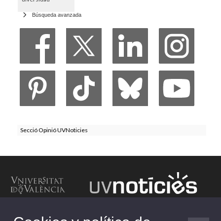
Búsqueda avanzada
Secció Opinió UVNoticies