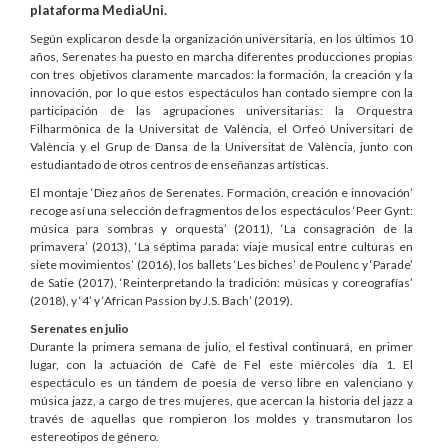
plataforma MediaUni.
Según explicaron desde la organización universitaria, en los últimos 10
años, Serenates ha puesto en marcha diferentes producciones propias
con tres objetivos claramente marcados: la formación, la creación y la
innovación, por lo que estos espectáculos han contado siempre con la
participación de las agrupaciones universitarias: la Orquestra
Filharmònica de la Universitat de València, el Orfeó Universitari de
València y el Grup de Dansa de la Universitat de València, junto con
estudiantado de otros centros de enseñanzas artísticas.
El montaje ‘Diez años de Serenates. Formación, creación e innovación’
recoge así una selección de fragmentos de los espectáculos ‘Peer Gynt:
música para sombras y orquesta’ (2011), ‘La consagración de la
primavera’ (2013), ‘La séptima parada: viaje musical entre culturas en
siete movimientos’ (2016), los ballets ‘Les biches’ de Poulenc y ‘Parade’
de Satie (2017), ‘Reinterpretando la tradición: músicas y coreografías’
(2018), y ‘4’ y ‘African Passion by J.S. Bach’ (2019).
Serenates en julio
Durante la primera semana de julio, el festival continuará, en primer
lugar, con la actuación de Cafè de Fel este miércoles día 1. El
espectáculo es un tándem de poesía de verso libre en valenciano y
música jazz, a cargo de tres mujeres, que acercan la historia del jazz a
través de aquellas que rompieron los moldes y transmutaron los
estereotipos de género.