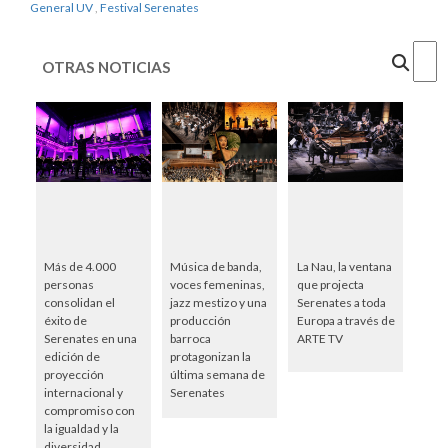
General UV
,
Festival Serenates
Cercar
OTRAS NOTICIAS
Más de 4.000
Música de banda,
La Nau, la ventana
personas
voces femeninas,
que projecta
consolidan el
jazz mestizo y una
Serenates a toda
éxito de
producción
Europa a través de
Serenates en una
barroca
ARTE TV
edición de
protagonizan la
proyección
última semana de
internacional y
Serenates
compromiso con
la igualdad y la
diversidad