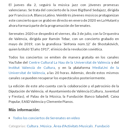
El jueves día 2, seguirá la música jazz con jóvenes promesas
valencianas. Se trata del concierto de la Jove Big Band Sedajazz, dirigida
por Francisco A. Blanco Latino. Veintitrés jóvenes músicos protagonizan
este concierto que se grabó en directo en enero de 2020 en La Mutant y
ahora formará parte de la programación de Serenates.
Serenates 2020 se despedirá el viernes, día 3 de julio, con la Orquestra
de València, dirigida por Ramón Tebar, con un concierto grabado en
mayo de 2019, con la grandiosa ‘Sinfonía núm.12’ de Shostakóvich,
quien la tituló ‘El año 1917’, el inicio de la revolución soviética.
Todos los conciertos se emiten de manera gratuita en los canales
YouTube del
Centre Cultural La Nau de la Universitat de València
y del
Institut Valencià de Cultura
, y en la plataforma
MediaUni de la
Universitat de València
, a las 20 horas. Además, desde estos mismos
canales se pueden recuperar los espectáculos posteriormente.
La edición de este año cuenta con la colaboración y el patrocinio de la
Diputación de València, el Ayuntamiento de València (Cultura, Juventud
y Fiestas), el Palau de la Música, la Fundación Banco Sabadell, Caixa
Popular, EASD València y Clemente Pianos.
Más información:
Todos los conciertos de Serenates en vídeo
Categorias:
Cultura
,
Música
,
Àrea d'Activitats Musicals
,
Fundació