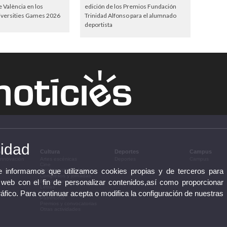
e València en los
edición de los Premios Fundación
versities Games 2026
Trinidad Alfonso para el alumnado
deportista
cidad
n
Cultura
Deportes
Campus
 innovación
Artes escénicas
Deportes
Campus
Cine
te informamos que utilizamos cookies propias y de terceros para
Conferencias y debates
Congresos y jornadas
 web con el fin de personalizar contenidos,así como proporcionar
Exposiciones
Letras
ráfico. Para continuar acepta o modifica la configuración de nuestras
Música
Patrimonio
Premios y convocatorias
Otras actividades