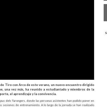
S
a de Tiro con Arco de este verano, un nuevo encuentro dirigido
que, una vez más, ha reunido a estudiantado y miembros de la
orte, el aprendizaje y la convivencia.
mpus dels Tarongers, donde las personas asistentes han podido poner en
las sesiones de entrenamiento. A lo largo de la jornada se han realizado