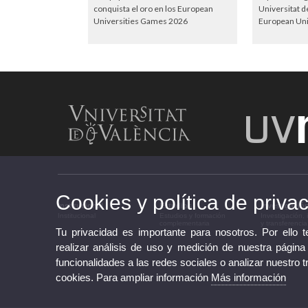
conquista el oro en los European
Universitat d
Universities Games 2026
European Uni
Cookies y política de priva
Institucional
Estudios
Investigació
Institucional
Estudios y formación
Investigación,
complementaria
y transferencia
Tu privacidad es importante para nosotros. Por ello 
realizar análisis de uso y medición de nuestra página
funcionalidades a las redes sociales o analizar nuestro t
cookies. Para ampliar información
Más información