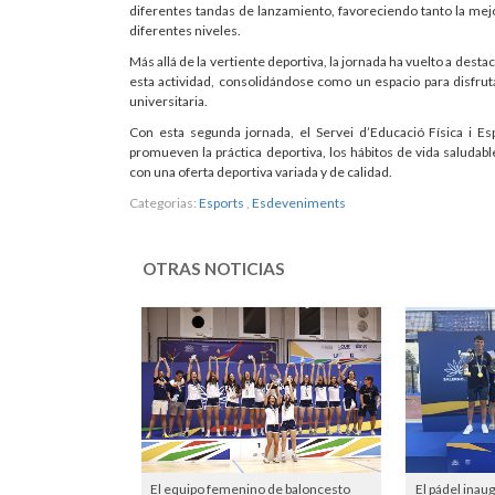
diferentes tandas de lanzamiento, favoreciendo tanto la mej
diferentes niveles.
Más allá de la vertiente deportiva, la jornada ha vuelto a dest
esta actividad, consolidándose como un espacio para disfruta
universitaria.
Con esta segunda jornada, el Servei d’Educació Física i Es
promueven la práctica deportiva, los hábitos de vida saludab
con una oferta deportiva variada y de calidad.
Categorias:
Esports
,
Esdeveniments
OTRAS NOTICIAS
El equipo femenino de baloncesto
El pádel inau