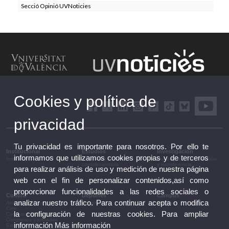
Secció Opinió UVNoticies
Cookies y política de
privacidad
Tu privacidad es importante para nosotros. Por ello te
Institucional
Estudios
Investigación
informamos que utilizamos cookies propias y de terceros
Institucional
Estudios y formación
Investigación, innovación
complementaria
y transferencia
para realizar análisis de uso y medición de nuestra página
web con el fin de personalizar contenidos,así como
proporcionar funcionalidades a las redes sociales o
Cultura
Deportes
Campus
analizar nuestro tráfico. Para continuar acepta o modifica
Artes escénicas
Deportes
Campus
Cine
la configuración de nuestras cookies. Para ampliar
Conferencias y debates
Congresos y jornadas
información
Más información
Exposiciones