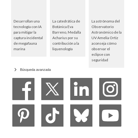
Desarrollan una
La catedrática de
La astrónoma del
tecnología con IA
Botánica Eva
Observatorio
para mitigar la
Barreno, Medalla
Astronómico de la
captura incidental
Acharius por su
UV Amelia Ortiz
de megafauna
contribución a la
aconseja cómo
marina
liquenología
observar el
eclipse con
seguridad
Búsqueda avanzada