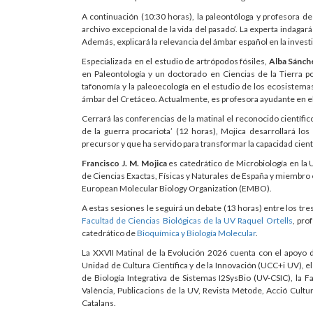
A continuación (10:30 horas), la paleontóloga y profesora de
archivo excepcional de la vida del pasado’. La experta indagará
Además, explicará la relevancia del ámbar español en la invest
Especializada en el estudio de artrópodos fósiles,
Alba Sánch
en Paleontología y un doctorado en Ciencias de la Tierra por
tafonomía y la paleoecología en el estudio de los ecosistema
ámbar del Cretáceo. Actualmente, es profesora ayudante en e
Cerrará las conferencias de la matinal el reconocido científ
de la guerra procariota’ (12 horas), Mojica desarrollará l
precursor y que ha servido para transformar la capacidad cient
Francisco J. M. Mojica
es catedrático de Microbiología en la
de Ciencias Exactas, Físicas y Naturales de España y miembro
European Molecular Biology Organization (EMBO).
A estas sesiones le seguirá un debate (13 horas) entre los tre
Facultad de Ciencias Biológicas de la UV
Raquel Ortells
, pro
catedrático de
Bioquímica y Biología Molecular
.
La XXVII Matinal de la Evolución 2026 cuenta con el apoyo de
Unidad de Cultura Científica y de la Innovación (UCC+i UV), el 
de Biología Integrativa de Sistemas I2SysBio (UV-CSIC), la Fa
València, Publicacions de la UV, Revista Mètode, Acció Cultural
Catalans.