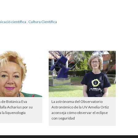
icació científica
,
Cultura Científica
a de Botánica Eva
La astrónoma del Observatorio
lla Acharius por su
Astronómico de la UV Amelia Ortiz
 la liquenología
aconseja cómo observar el eclipse
con seguridad