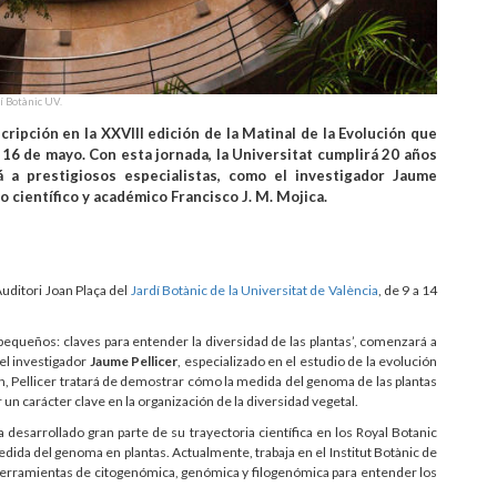
dí Botànic UV.
scripción en la XXVIII edición de la Matinal de la Evolución que
 16 de mayo. Con esta jornada, la Universitat cumplirá 20 años
á a prestigiosos especialistas, como el investigador Jaume
o científico y académico Francisco J. M. Mojica.
Auditori Joan Plaça del
Jardí Botànic de la Universitat de València
, de 9 a 14
pequeños: claves para entender la diversidad de las plantas’, comenzará a
del investigador
Jaume Pellicer
, especializado en el estudio de la evolución
n, Pellicer tratará de demostrar cómo la medida del genoma de las plantas
uir un carácter clave en la organización de la diversidad vegetal.
 desarrollado gran parte de su trayectoria científica en los Royal Botanic
dida del genoma en plantas. Actualmente, trabaja en el Institut Botànic de
herramientas de citogenómica, genómica y filogenómica para entender los