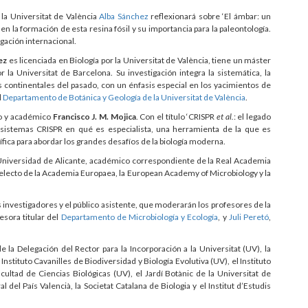
 la Universitat de València
Alba Sánchez
reflexionará sobre ‘El ámbar: un
 en la formación de esta resina fósil y su importancia para la paleontología.
igación internacional.
ez
es licenciada en Biología por la Universitat de València, tiene un máster
 la Universitat de Barcelona. Su investigación integra la sistemática, la
s continentales del pasado, con un énfasis especial en los yacimientos de
l
Departamento de Botánica y Geología de la Universitat de València
.
ico y académico
Francisco J. M. Mojica
. Con el título ‘CRISPR
et al.
: el legado
os sistemas CRISPR en qué es especialista, una herramienta de la que es
ífica para abordar los grandes desafíos de la biología moderna.
 Universidad de Alicante, académico correspondiente de la Real Academia
 electo de la Academia Europaea, la European Academy of Microbiology y la
s investigadores y el público asistente, que moderarán los profesores de la
fesora titular del
Departamento de Microbiología y Ecología
, y
Juli Peretó
,
 la Delegación del Rector para la Incorporación a la Universitat (UV), la
Instituto Cavanilles de Biodiversidad y Biología Evolutiva (UV), el Instituto
cultad de Ciencias Biológicas (UV), el Jardí Botànic de la Universitat de
 del País Valencià, la Societat Catalana de Biologia y el Institut d’Estudis