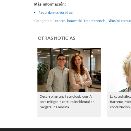
Más información:
Recorda inscriure’t ací
Categorias:
Recerca, innovació i transferència
,
Difusió i comun
OTRAS NOTICIAS
Desarrollan una tecnología con IA
La catedrátic
para mitigar la captura incidental de
Barreno, Meda
megafauna marina
contribución a