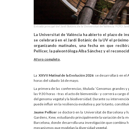
Entrada principal del Jardí Botànic de la Universitat de València. FOTO: Jar
La Universitat de València ha abierto el plazo de in
se celebrará en el Jardí Botànic de la UV el próximo
organizando matinales, una fecha en que recibir
Pellicer, la paleontóloga Alba Sánchez y el reconocid
Aforo completo
,
La
XXVII Matinal de la Evolución 2026
se desarrollará en el 
horas del sábado 16 de mayo.
La primera de las conferencias, titulada ‘Genomas grandes y 
las 9:30 horas –tras el acto de bienvenida– y correrá a cargo 
del genoma vegetal y la biodiversidad. Durante su intervenció
puede influir en la resiliencia evolutiva y, por lo tanto, constit
Jaume Pellicer
se doctoró en la Universitat de Barcelona y ha
Gardens, Kew, estudiando principalmente la variación de la me
Barcelona, donde desarrolla una investigación que combina 
mecanismos que modelan la diversidad vegetal.