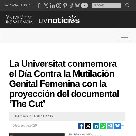
VALENCIÀ
ENGLISH
Desple
La Universitat conmemora
el Día Contra la Mutilación
Genital Femenina con la
proyección del documental
‘The Cut’
UNIDAD DE IGUALDAD
5 febrero de 2020