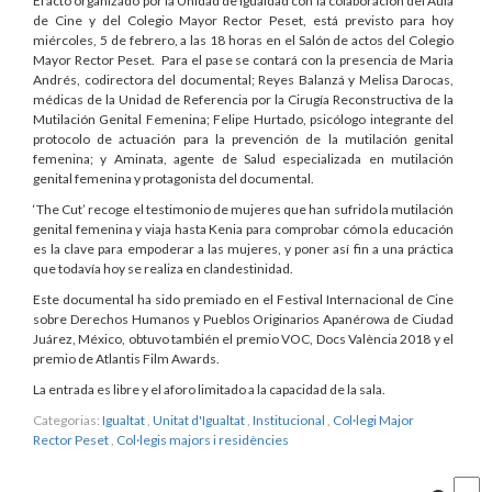
El acto organizado por la Unidad de Igualdad con la colaboración del Aula
de Cine y del Colegio Mayor Rector Peset, está previsto para hoy
miércoles, 5 de febrero, a las 18 horas en el Salón de actos del Colegio
Mayor Rector Peset. Para el pase se contará con la presencia de Maria
Andrés, codirectora del documental; Reyes Balanzá y Melisa Darocas,
médicas de la Unidad de Referencia por la Cirugía Reconstructiva de la
Mutilación Genital Femenina; Felipe Hurtado, psicólogo integrante del
protocolo de actuación para la prevención de la mutilación genital
femenina; y Aminata, agente de Salud especializada en mutilación
genital femenina y protagonista del documental.
‘The Cut’ recoge el testimonio de mujeres que han sufrido la mutilación
genital femenina y viaja hasta Kenia para comprobar cómo la educación
es la clave para empoderar a las mujeres, y poner así fin a una práctica
que todavía hoy se realiza en clandestinidad.
Este documental ha sido premiado en el Festival Internacional de Cine
sobre Derechos Humanos y Pueblos Originarios Apanérowa de Ciudad
Juárez, México, obtuvo también el premio VOC, Docs València 2018 y el
premio de Atlantis Film Awards.
La entrada es libre y el aforo limitado a la capacidad de la sala.
Categorias:
Igualtat
,
Unitat d'Igualtat
,
Institucional
,
Col·legi Major
Rector Peset
,
Col·legis majors i residències
Cercar