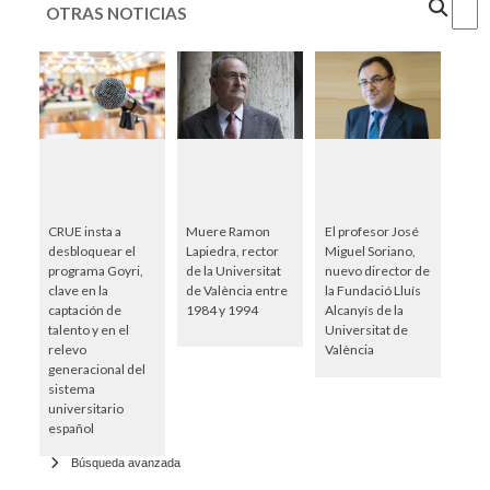
OTRAS NOTICIAS
CRUE insta a
Muere Ramon
El profesor José
desbloquear el
Lapiedra, rector
Miguel Soriano,
programa Goyri,
de la Universitat
nuevo director de
clave en la
de València entre
la Fundació Lluís
captación de
1984 y 1994
Alcanyís de la
talento y en el
Universitat de
relevo
València
generacional del
sistema
universitario
español
Búsqueda avanzada