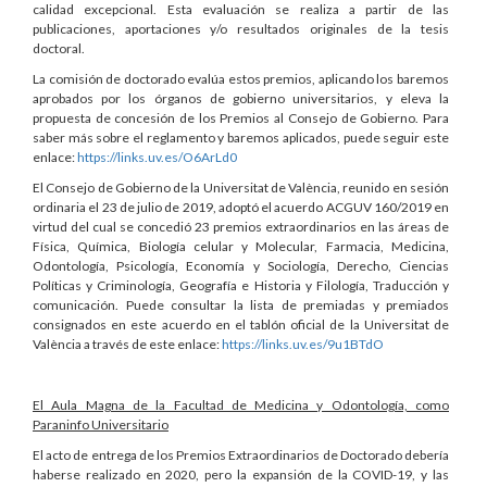
calidad excepcional. Esta evaluación se realiza a partir de las
publicaciones, aportaciones y/o resultados originales de la tesis
doctoral.
La comisión de doctorado evalúa estos premios, aplicando los baremos
aprobados por los órganos de gobierno universitarios, y eleva la
propuesta de concesión de los Premios al Consejo de Gobierno. Para
saber más sobre el reglamento y baremos aplicados, puede seguir este
enlace:
https://
links.uv.es/
O6ArLd0
El Consejo de Gobierno de la Universitat de València, reunido en sesión
ordinaria el 23 de julio de 2019, adoptó el acuerdo ACGUV 160/2019 en
virtud del cual se concedió 23 premios extraordinarios en las áreas de
Física, Química, Biología celular y Molecular, Farmacia, Medicina,
Odontología, Psicología, Economía y Sociología, Derecho, Ciencias
Políticas y Criminología, Geografía e Historia y Filología, Traducción y
comunicación. Puede consultar la lista de premiadas y premiados
consignados en este acuerdo en el tablón oficial de la Universitat de
València a través de este enlace:
https://links.uv.es/9u1BTdO
El Aula Magna de la Facultad de Medicina y Odontología, como
Paraninfo Universitario
El acto de entrega de los Premios Extraordinarios de Doctorado debería
haberse realizado en 2020, pero la expansión de la COVID-19, y las