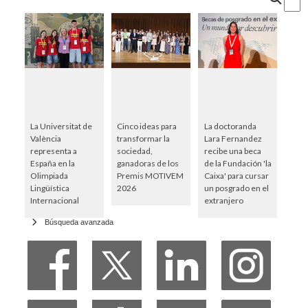
La Universitat de
Cinco ideas para
La doctoranda
València
transformar la
Lara Fernandez
representa a
sociedad,
recibe una beca
España en la
ganadoras de los
de la Fundación 'la
Olimpiada
Premis MOTIVEM
Caixa' para cursar
Lingüística
2026
un posgrado en el
Internacional
extranjero
Búsqueda avanzada