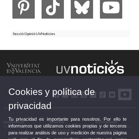
Secció Opinió UVNoticies
Cookies y política de
privacidad
Tu privacidad es importante para nosotros. Por ello te
Institucional
Estudios
Investigación
informamos que utilizamos cookies propias y de terceros
Institucional
Estudios y formación
Investigación, innovación
complementaria
y transferencia
para realizar análisis de uso y medición de nuestra página