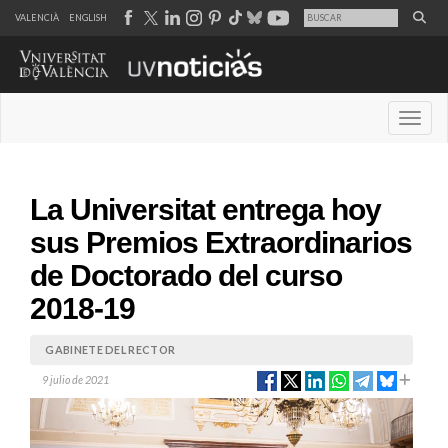
VALENCIÀ
ENGLISH
Desple
La Universitat entrega hoy
sus Premios Extraordinarios
de Doctorado del curso
2018-19
GABINETE DEL RECTOR
9 julio de 2021