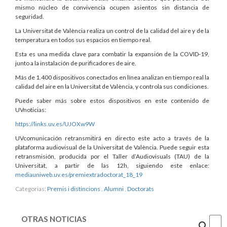
mismo núcleo de convivencia ocupen asientos sin distancia de
seguridad.
La Universitat de València realiza un control de la calidad del aire y de la
temperatura en todos sus espacios en tiempo real.
Esta es una medida clave para combatir la expansión de la COVID-19,
junto a la instalación de purificadores de aire.
Más de 1.400 dispositivos conectados en línea analizan en tiempo real la
calidad del aire en la Universitat de València, y controla sus condiciones.
Puede saber más sobre estos dispositivos en este contenido de
UVnoticias:
https://
links.uv.es/
UJOXw9W
UVcomunicación retransmitirá en directo este acto a través de la
plataforma audiovisual de la Universitat de València. Puede seguir esta
retransmisión, producida por el Taller d’Audiovisuals (TAU) de la
Universitat, a partir de las 12h, siguiendo este enlace:
mediauniweb.uv.es/premiextradoctorat_18_19
Categorias:
Premis i distincions
,
Alumni
,
Doctorats
OTRAS NOTICIAS
Cercar