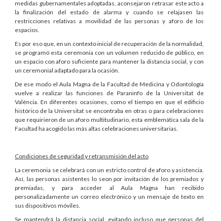
medidas gubernamentales adoptadas, aconsejaron retrasar este acto a
la finalización del estado de alarma y cuando se relajasen las
restricciones relativas a movilidad de las personas y aforo de los
espacios.
Es por eso que, en un contexto inicial de recuperación de la normalidad,
se programó esta ceremonia con un volumen reducido de público, en
un espacio con aforo suficiente para mantener la distancia social, y con
un ceremonial adaptado para la ocasión.
De ese modo el Aula Magna de la Facultad de Medicina y Odontología
vuelve a realizar las funciones de Paraninfo de la Universitat de
València. En diferentes ocasiones, como el tiempo en que el edificio
histórico de la Universitat se encontraba en otras o para celebraciones
que requirieron de un aforo multitudinario, esta emblemática sala de la
Facultad ha acogido las más altas celebraciones universitarias.
Condiciones de seguridad y retransmisión del acto
La ceremonia se celebrará con un estricto control de aforo y asistencia.
Así, las personas asistentes lo seon por invitación de los premiados y
premiadas, y para acceder al Aula Magna han recibido
personalizadamente un correo electrónico y un mensaje de texto en
sus dispositivos móviles.
Se mantendrá la distancia social, evitando incluso que personas del