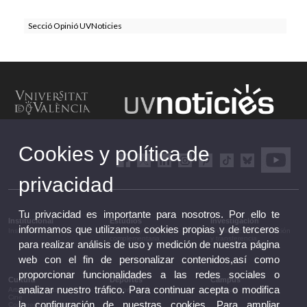
Secció Opinió UVNoticies
Cookies y política de
privacidad
Tu privacidad es importante para nosotros. Por ello te
Institucional
Estudios
Investigación
informamos que utilizamos cookies propias y de terceros
Institucional
Estudios y formación
Investigación, innovación
complementaria
y transferencia
para realizar análisis de uso y medición de nuestra página
web con el fin de personalizar contenidos,así como
proporcionar funcionalidades a las redes sociales o
Cultura
Deportes
Campus
analizar nuestro tráfico. Para continuar acepta o modifica
Artes escénicas
Deportes
Campus
Cine
la configuración de nuestras cookies. Para ampliar
Conferencias y debates