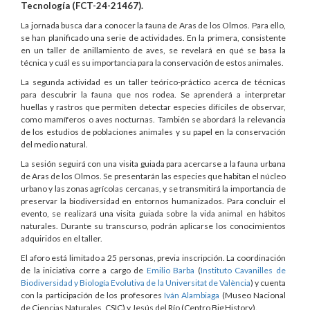
Tecnología (FCT-24-21467).
La jornada busca dar a conocer la fauna de Aras de los Olmos. Para ello,
se han planificado una serie de actividades. En la primera, consistente
en un taller de anillamiento de aves, se revelará en qué se basa la
técnica y cuál es su importancia para la conservación de estos animales.
La segunda actividad es un taller teórico-práctico acerca de técnicas
para descubrir la fauna que nos rodea. Se aprenderá a interpretar
huellas y rastros que permiten detectar especies difíciles de observar,
como mamíferos o aves nocturnas. También se abordará la relevancia
de los estudios de poblaciones animales y su papel en la conservación
del medio natural.
La sesión seguirá con una visita guiada para acercarse a la fauna urbana
de Aras de los Olmos. Se presentarán las especies que habitan el núcleo
urbano y las zonas agrícolas cercanas, y se transmitirá la importancia de
preservar la biodiversidad en entornos humanizados. Para concluir el
evento, se realizará una visita guiada sobre la vida animal en hábitos
naturales. Durante su transcurso, podrán aplicarse los conocimientos
adquiridos en el taller.
El aforo está limitado a 25 personas, previa inscripción. La coordinación
de la iniciativa corre a cargo de
Emilio Barba
(
Instituto Cavanilles de
Biodiversidad y Biología Evolutiva de la Universitat de València
) y cuenta
con la participación de los profesores
Iván Alambiaga
(Museo Nacional
de Ciencias Naturales, CSIC) y Jesús del Río (Centro Big History).