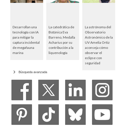
Desarrollan una
La catedrática de
La astrónoma del
tecnología con IA
Botánica Eva
Observatorio
para mitigar la
Barreno, Medalla
Astronómico de la
captura incidental
Acharius por su
UV Amelia Ortiz
de megafauna
contribución a la
aconseja cómo
marina
liquenología
observar el
eclipse con
seguridad
Búsqueda avanzada