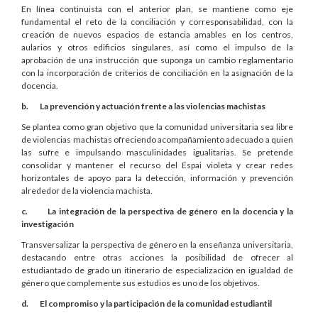
En línea continuista con el anterior plan, se mantiene como eje
fundamental el reto de la conciliación y corresponsabilidad, con la
creación de nuevos espacios de estancia amables en los centros,
aularios y otros edificios singulares, así como el impulso de la
aprobación de una instrucción que suponga un cambio reglamentario
con la incorporación de criterios de conciliación en la asignación de la
docencia.
b. La prevención y actuación frente a las violencias machistas
Se plantea como gran objetivo que la comunidad universitaria sea libre
de violencias machistas ofreciendo acompañamiento adecuado a quien
las sufre e impulsando masculinidades igualitarias. Se pretende
consolidar y mantener el recurso del Espai violeta y crear redes
horizontales de apoyo para la detección, información y prevención
alrededor de la violencia machista.
c. La integración de la perspectiva de género en la docencia y la
investigación
Transversalizar la perspectiva de género en la enseñanza universitaria,
destacando entre otras acciones la posibilidad de ofrecer al
estudiantado de grado un itinerario de especialización en igualdad de
género que complemente sus estudios es uno de los objetivos.
d. El compromiso y la participación de la comunidad estudiantil