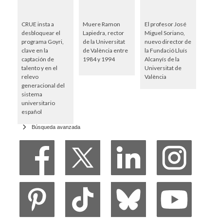
CRUE insta a
Muere Ramon
El profesor José
desbloquear el
Lapiedra, rector
Miguel Soriano,
programa Goyri,
de la Universitat
nuevo director de
clave en la
de València entre
la Fundació Lluís
captación de
1984 y 1994
Alcanyís de la
talento y en el
Universitat de
relevo
València
generacional del
sistema
universitario
español
Búsqueda avanzada