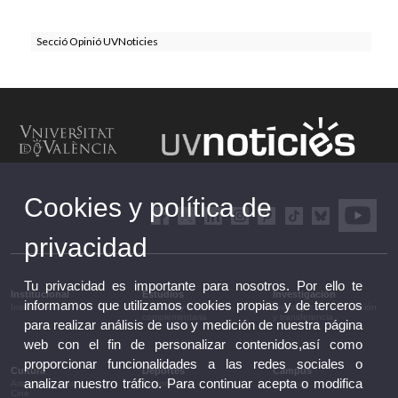
Secció Opinió UVNoticies
Cookies y política de
privacidad
Tu privacidad es importante para nosotros. Por ello te
Institucional
Estudios
Investigación
informamos que utilizamos cookies propias y de terceros
Institucional
Estudios y formación
Investigación, innovación
complementaria
y transferencia
para realizar análisis de uso y medición de nuestra página
web con el fin de personalizar contenidos,así como
proporcionar funcionalidades a las redes sociales o
Cultura
Deportes
Campus
analizar nuestro tráfico. Para continuar acepta o modifica
Artes escénicas
Deportes
Campus
Cine