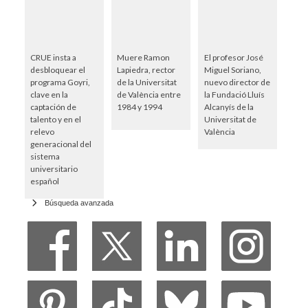
CRUE insta a
Muere Ramon
El profesor José
desbloquear el
Lapiedra, rector
Miguel Soriano,
programa Goyri,
de la Universitat
nuevo director de
clave en la
de València entre
la Fundació Lluís
captación de
1984 y 1994
Alcanyís de la
talento y en el
Universitat de
relevo
València
generacional del
sistema
universitario
español
Búsqueda avanzada