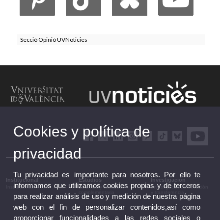
Secció Opinió UVNoticies
Cookies y política de
privacidad
Tu privacidad es importante para nosotros. Por ello te
Institucional
Estudios
Investigación
informamos que utilizamos cookies propias y de terceros
Institucional
Estudios y formación
Investigación, innovación
complementaria
y transferencia
para realizar análisis de uso y medición de nuestra página
web con el fin de personalizar contenidos,así como
proporcionar funcionalidades a las redes sociales o