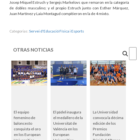
Josep Miquel Estruch y Sergejs Markelovs que remaron en la categoría
de dobles masculino; y el propio Estruch junto con Esther Márquez,
Juan Martínez y Laia Montagud compitieron en la de 4 mixto.
Categorias:
Servei d'Educació Física i Esports
OTRAS NOTICIAS
Cercar
El equipo
El pádel inaugura
La Universidad
femenino de
el medallero de la
convoca la décima
baloncesto
Universitat de
edición de los
conquista el oro
València en los
Premios
en los European
European
Fundación