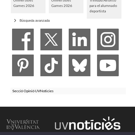
Universities
Universities
Trinidad Alfonso
Games 2026
Games 2026
para el alumnado
deportista
Búsqueda avanzada
Secció Opinió UVNoticies