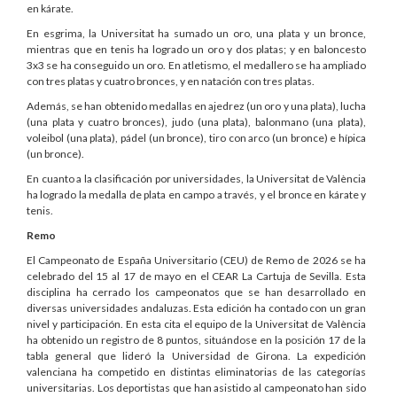
en kárate.
En esgrima, la Universitat ha sumado un oro, una plata y un bronce,
mientras que en tenis ha logrado un oro y dos platas; y en baloncesto
3x3 se ha conseguido un oro. En atletismo, el medallero se ha ampliado
con tres platas y cuatro bronces, y en natación con tres platas.
Además, se han obtenido medallas en ajedrez (un oro y una plata), lucha
(una plata y cuatro bronces), judo (una plata), balonmano (una plata),
voleibol (una plata), pádel (un bronce), tiro con arco (un bronce) e hípica
(un bronce).
En cuanto a la clasificación por universidades, la Universitat de València
ha logrado la medalla de plata en campo a través, y el bronce en kárate y
tenis.
Remo
El Campeonato de España Universitario (CEU) de Remo de 2026 se ha
celebrado del 15 al 17 de mayo en el CEAR La Cartuja de Sevilla. Esta
disciplina ha cerrado los campeonatos que se han desarrollado en
diversas universidades andaluzas. Esta edición ha contado con un gran
nivel y participación. En esta cita el equipo de la Universitat de València
ha obtenido un registro de 8 puntos, situándose en la posición 17 de la
tabla general que lideró la Universidad de Girona. La expedición
valenciana ha competido en distintas eliminatorias de las categorías
universitarias. Los deportistas que han asistido al campeonato han sido