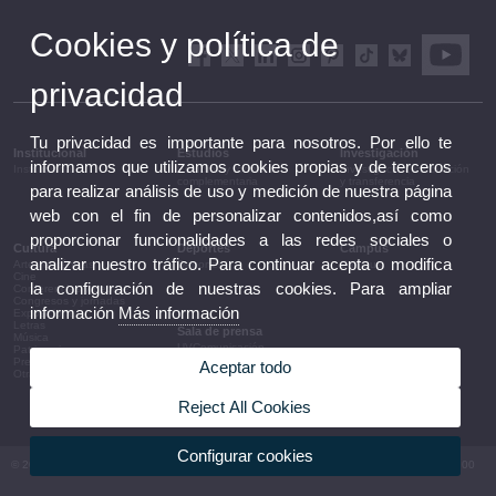
Cookies y política de
privacidad
Tu privacidad es importante para nosotros. Por ello te
Institucional
Estudios
Investigación
informamos que utilizamos cookies propias y de terceros
Institucional
Estudios y formación
Investigación, innovación
complementaria
y transferencia
para realizar análisis de uso y medición de nuestra página
web con el fin de personalizar contenidos,así como
proporcionar funcionalidades a las redes sociales o
Cultura
Deportes
Campus
analizar nuestro tráfico. Para continuar acepta o modifica
Artes escénicas
Deportes
Campus
Cine
la configuración de nuestras cookies. Para ampliar
Conferencias y debates
Congresos y jornadas
información
Más información
Exposiciones
Letras
Sala de prensa
Música
UVComunicación
Patrimonio
Notas de prensa
Premios y convocatorias
Aceptar todo
Agenda de gobierno
Otras actividades
Acuerdos de gobierno
La UV en la prensa
Reject All Cookies
Información corporativa
Configurar cookies
© 2026 UV. - Av. Blasco Ibáñez, 13. 46010 València. Espanya. Tel UV: (+34) 963 86 41 00