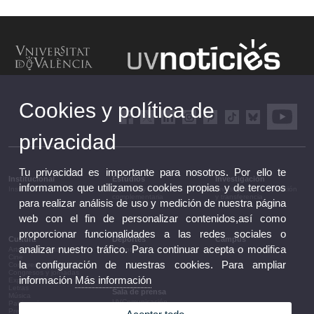
Cookies y política de
privacidad
Tu privacidad es importante para nosotros. Por ello te
Institucional
Estudios
Investigación
informamos que utilizamos cookies propias y de terceros
Institucional
Estudios y formación
Investigación, innovación
complementaria
y transferencia
para realizar análisis de uso y medición de nuestra página
web con el fin de personalizar contenidos,así como
proporcionar funcionalidades a las redes sociales o
Cultura
Deportes
Campus
analizar nuestro tráfico. Para continuar acepta o modifica
Artes escénicas
Deportes
Campus
Cine
la configuración de nuestras cookies. Para ampliar
Conferencias y debates
Congresos y jornadas
información
Más información
Exposiciones
Letras
Sala de prensa
Música
UVComunicación
Patrimonio
Notas de prensa
Premios y convocatorias