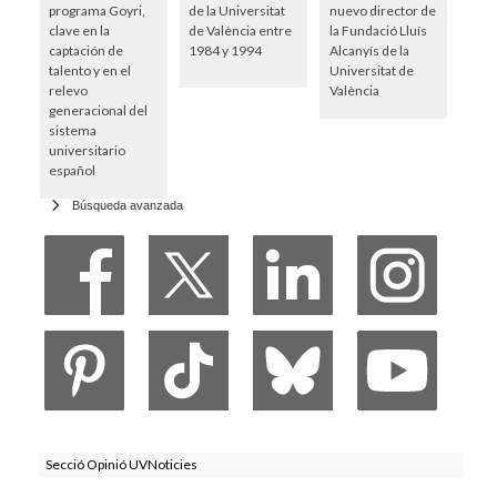
programa Goyri,
de la Universitat
nuevo director de
clave en la
de València entre
la Fundació Lluís
captación de
1984 y 1994
Alcanyís de la
talento y en el
Universitat de
relevo
València
generacional del
sistema
universitario
español
Búsqueda avanzada
Secció Opinió UVNoticies