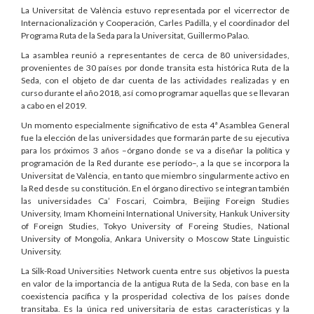
La Universitat de València estuvo representada por el vicerrector de
Internacionalización y Cooperación, Carles Padilla, y el coordinador del
Programa Ruta de la Seda para la Universitat, Guillermo Palao.
La asamblea reunió a representantes de cerca de 80 universidades,
provenientes de 30 países por donde transita esta histórica Ruta de la
Seda, con el objeto de dar cuenta de las actividades realizadas y en
curso durante el año 2018, así como programar aquellas que se llevaran
a cabo en el 2019.
Un momento especialmente significativo de esta 4ª Asamblea General
fue la elección de las universidades que formarán parte de su ejecutiva
para los próximos 3 años –órgano donde se va a diseñar la política y
programación de la Red durante ese período–, a la que se incorpora la
Universitat de València, en tanto que miembro singularmente activo en
la Red desde su constitución. En el órgano directivo se integran también
las universidades Ca’ Foscari, Coimbra, Beijing Foreign Studies
University, Imam Khomeini International University, Hankuk University
of Foreign Studies, Tokyo University of Foreing Studies, National
University of Mongolia, Ankara University o Moscow State Linguistic
University.
La Silk-Road Universities Network cuenta entre sus objetivos la puesta
en valor de la importancia de la antigua Ruta de la Seda, con base en la
coexistencia pacífica y la prosperidad colectiva de los países donde
transitaba. Es la única red universitaria de estas características y la