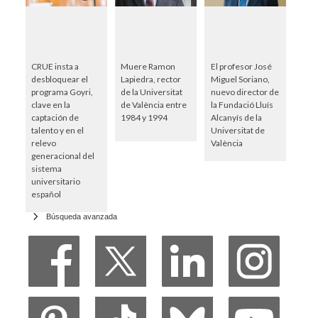
CRUE insta a
Muere Ramon
El profesor José
desbloquear el
Lapiedra, rector
Miguel Soriano,
programa Goyri,
de la Universitat
nuevo director de
clave en la
de València entre
la Fundació Lluís
captación de
1984 y 1994
Alcanyís de la
talento y en el
Universitat de
relevo
València
generacional del
sistema
universitario
español
Búsqueda avanzada