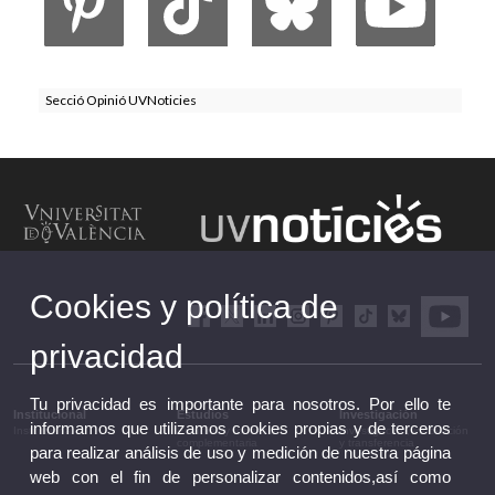
Secció Opinió UVNoticies
Cookies y política de
privacidad
Tu privacidad es importante para nosotros. Por ello te
Institucional
Estudios
Investigación
informamos que utilizamos cookies propias y de terceros
Institucional
Estudios y formación
Investigación, innovación
complementaria
y transferencia
para realizar análisis de uso y medición de nuestra página
web con el fin de personalizar contenidos,así como