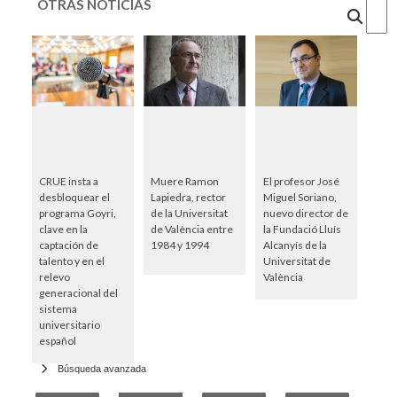
OTRAS NOTICIAS
Cercar
CRUE insta a
Muere Ramon
El profesor José
desbloquear el
Lapiedra, rector
Miguel Soriano,
programa Goyri,
de la Universitat
nuevo director de
clave en la
de València entre
la Fundació Lluís
captación de
1984 y 1994
Alcanyís de la
talento y en el
Universitat de
relevo
València
generacional del
sistema
universitario
español
Búsqueda avanzada