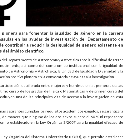
a pionera para fomentar la igualdad de género en la carrera
áusulas en las ayudas de investigación del Departamento de
de contribuir a reducir la desigualdad de género existente en
 del ámbito científico.
 del Departamento de Astronomía y Astrofísica ante la dificultad de atraer
onocimiento, así como del compromiso institucional con la igualdad de
nto de Astronomía y Astrofísica, la Unidad de Igualdad y Diversidad y la
cción positiva pionera en la convocatoria de ayudas a la investigación.
articipación equilibrada entre mujeres y hombres en las primeras etapas
 último curso de los grados de Física o Matemáticas y de primer curso del
stituyen una de las principales vías de acceso a la investigación en esta
nas aspirantes cumplan los requisitos académicos exigidos, se garantizará
as, de manera que ninguno de los dos sexos supere el 60 % ni represente
n lo establecido en la Ley Orgánica 3/2007 para la igualdad efectiva de
a Ley Orgánica del Sistema Universitario (LOSU), que permite establecer