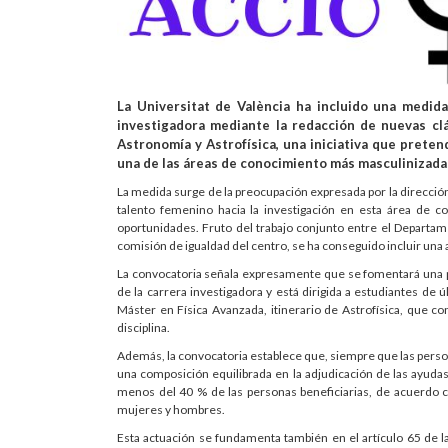
La Universitat de València ha incluido una medid
investigadora mediante la redacción de nuevas cl
Astronomía y Astrofísica, una iniciativa que preten
una de las áreas de conocimiento más masculinizadas
La medida surge de la preocupación expresada por la dirección
talento femenino hacia la investigación en esta área de c
oportunidades. Fruto del trabajo conjunto entre el Departame
comisión de igualdad del centro, se ha conseguido incluir una a
La convocatoria señala expresamente que se fomentará una p
de la carrera investigadora y está dirigida a estudiantes de
Máster en Física Avanzada, itinerario de Astrofísica, que con
disciplina.
Además, la convocatoria establece que, siempre que las perso
una composición equilibrada en la adjudicación de las ayud
menos del 40 % de las personas beneficiarias, de acuerdo co
mujeres y hombres.
Esta actuación se fundamenta también en el artículo 65 de l