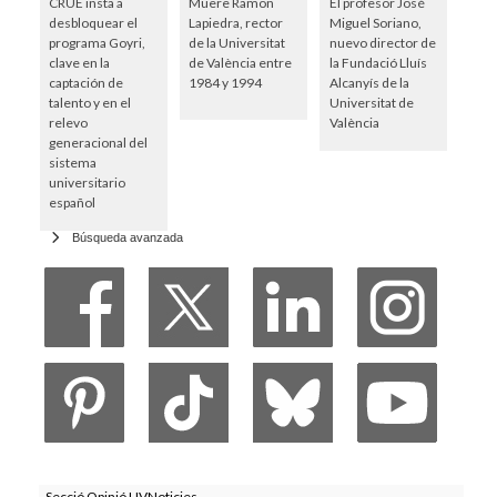
CRUE insta a
Muere Ramon
El profesor José
desbloquear el
Lapiedra, rector
Miguel Soriano,
programa Goyri,
de la Universitat
nuevo director de
clave en la
de València entre
la Fundació Lluís
captación de
1984 y 1994
Alcanyís de la
talento y en el
Universitat de
relevo
València
generacional del
sistema
universitario
español
Búsqueda avanzada
Secció Opinió UVNoticies