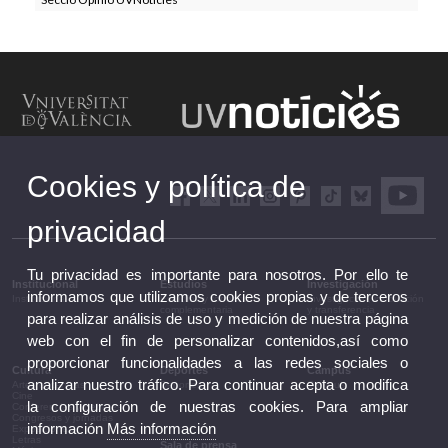
Cookies y política de
privacidad
Tu privacidad es importante para nosotros. Por ello te
Institucional
Estudios
Investigación
informamos que utilizamos cookies propias y de terceros
Institucional
Estudios y formación
Investigación, innovación
complementaria
y transferencia
para realizar análisis de uso y medición de nuestra página
web con el fin de personalizar contenidos,así como
proporcionar funcionalidades a las redes sociales o
Cultura
Deportes
Campus
analizar nuestro tráfico. Para continuar acepta o modifica
Artes escénicas
Deportes
Campus
Cine
la configuración de nuestras cookies. Para ampliar
Conferencias y debates
Congresos y jornadas
información
Más información
Exposiciones
Letras
Sala de prensa