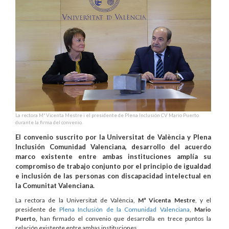
La rectora Mª Vicenta Mestre i el presidente de Plena Inclusión CV Mario Puerto
durante la firma del convenio.
El convenio suscrito por la Universitat de València y Plena
Inclusión Comunidad Valenciana, desarrollo del acuerdo
marco existente entre ambas instituciones amplía su
compromiso de trabajo conjunto por el principio de igualdad
e inclusión de las personas con discapacidad intelectual en
la Comunitat Valenciana.
La rectora de la Universitat de València,
Mª Vicenta Mestre
, y el
presidente de
Plena Inclusión de la Comunidad Valenciana
,
Mario
Puerto,
han firmado el convenio que desarrolla en trece puntos la
relación existente entre ambas instituciones.