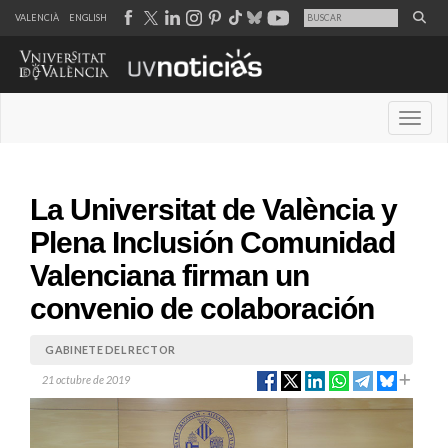
VALENCIÀ
ENGLISH
Desple
La Universitat de València y
Plena Inclusión Comunidad
Valenciana firman un
convenio de colaboración
GABINETE DEL RECTOR
21 octubre de 2019