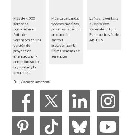
Más de 4.000
Música de banda,
La Nau, la ventana
personas
voces femeninas,
que projecta
consolidan el
jazz mestizo y una
Serenates a toda
éxito de
producción
Europa a través de
Serenates en una
barroca
ARTE TV
edición de
protagonizan la
proyección
última semana de
internacional y
Serenates
compromiso con
la igualdad y la
diversidad
Búsqueda avanzada