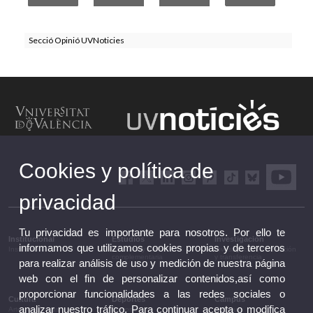
Secció Opinió UVNoticies
Cookies y política de
privacidad
Tu privacidad es importante para nosotros. Por ello te
Institucional
Estudios
Investigación
informamos que utilizamos cookies propias y de terceros
Institucional
Estudios y formación
Investigación, innovación
complementaria
y transferencia
para realizar análisis de uso y medición de nuestra página
web con el fin de personalizar contenidos,así como
proporcionar funcionalidades a las redes sociales o
Cultura
Deportes
Campus
analizar nuestro tráfico. Para continuar acepta o modifica
Artes escénicas
Deportes
Campus