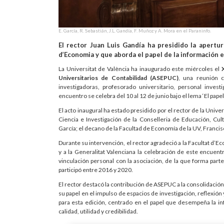
E. García, R. Sebastián, J.L. Gandía, F. Muñoz y A. Mora en el Paraninfo.
El rector Juan Luis Gandía ha presidido la apertur
d’Economia y que aborda el papel de la información en
La Universitat de València ha inaugurado este miércoles el
Universitarios de Contabilidad (ASEPUC)
, una reunión c
investigadoras, profesorado universitario, personal inves
encuentro se celebra del 10 al 12 de junio bajo el lema ‘El papel
El acto inaugural ha estado presidido por el rector de la Unive
Ciencia e Investigación de la Conselleria de Educación, Cu
García; el decano de la Facultad de Economía de la UV, Franci
Durante su intervención, el rector agradeció a la Facultat d’E
y a la Generalitat Valenciana la celebración de este encuent
vinculación personal con la asociación, de la que forma par
participó entre 2016 y 2020.
El rector destacó la contribución de ASEPUC a la consolidació
su papel en el impulso de espacios de investigación, reflexión
para esta edición, centrado en el papel que desempeña la in
calidad, utilidad y credibilidad.