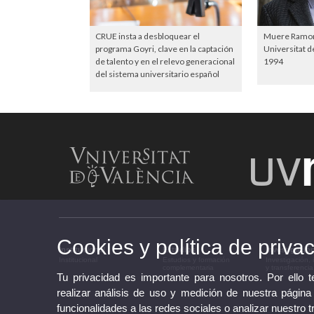
CRUE insta a desbloquear el
Muere Ramon 
programa Goyri, clave en la captación
Universitat d
de talento y en el relevo generacional
1994
del sistema universitario español
Cookies y política de priva
Institucional
Estudios
Investigació
Institucional
Estudios y formación
Investigación,
complementaria
y transferencia
Tu privacidad es importante para nosotros. Por ello 
realizar análisis de uso y medición de nuestra página
funcionalidades a las redes sociales o analizar nuestro t