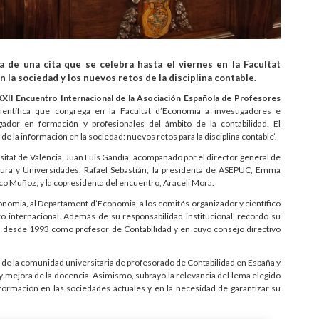
a de una cita que se celebra hasta el viernes en la Facultat
 la sociedad y los nuevos retos de la disciplina contable.
XXII Encuentro Internacional de la Asociación Española de Profesores
ientífica que congrega en la Facultat d’Economia a investigadores e
tigador en formación y profesionales del ámbito de la contabilidad. El
 de la información en la sociedad: nuevos retos para la disciplina contable’.
rsitat de València, Juan Luis Gandía, acompañado por el director general de
ltura y Universidades, Rafael Sebastián; la presidenta de ASEPUC, Emma
sco Muñoz; y la copresidenta del encuentro, Araceli Mora.
conomia, al Departament d’Economia, a los comités organizador y científico
ro internacional. Además de su responsabilidad institucional, recordó su
te desde 1993 como profesor de Contabilidad y en cuyo consejo directivo
n de la comunidad universitaria de profesorado de Contabilidad en España y
 y mejora de la docencia. Asimismo, subrayó la relevancia del lema elegido
formación en las sociedades actuales y en la necesidad de garantizar su