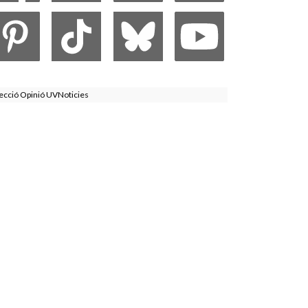
ecció Opinió UVNoticies