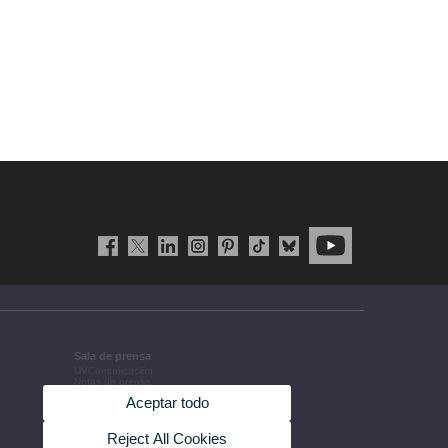
Sala de prensa
UVComunicación
Notas de prensa
Agenda de gobierno
Aceptar todo
Acuerdos de gobierno
La UV en la prensa
Información corporativa
Reject All Cookies