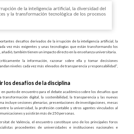
rupción de la inteligencia artificial, la diversidad del
es y la transformación tecnológica de los procesos
rtantes desafíos derivados de la irrupción de la inteligencia artificial, la
cada vez más exigentes y unas tecnologías que están transformando los
 añadió, también tienen un impacto directo en la enseñanza universitaria.
ríticamente la información, razonar sobre ella y tomar decisiones
dan niveles cada vez más elevados de transparencia y responsabilidad”,
 los desafíos de la disciplina
te en punto de encuentro para el debate académico sobre los desafíos que
 transformación digital, la sostenibilidad, la transparencia y las nuevas
ma incluye sesiones plenarias, presentaciones de investigaciones, mesas
entre la universidad, la profesión contable y otros agentes vinculados al
omunicaciones y asistirán más de 250 personas.
sitat de València, el encuentro constituye uno de los principales foros
cialistas procedentes de universidades e instituciones nacionales e