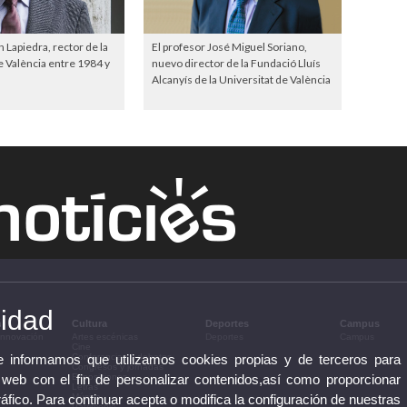
Lapiedra, rector de la
El profesor José Miguel Soriano,
e València entre 1984 y
nuevo director de la Fundació Lluís
Alcanyís de la Universitat de València
cidad
n
Cultura
Deportes
Campus
 innovación
Artes escénicas
Deportes
Campus
Cine
te informamos que utilizamos cookies propias y de terceros para
Conferencias y debates
Congresos y jornadas
 web con el fin de personalizar contenidos,así como proporcionar
Exposiciones
Letras
ráfico. Para continuar acepta o modifica la configuración de nuestras
Música
Patrimonio