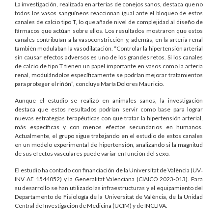
La investigación, realizada en arterias de conejos sanos, destaca que no
todos los vasos sanguíneos reaccionan igual ante el bloqueo de estos
canales de calcio tipo T, lo que añade nivel de complejidad al diseño de
fármacos que actúan sobre ellos. Los resultados mostraron que estos
canales contribuían a la vasoconstricción y, además, en la arteria renal
también modulaban la vasodilatación. “Controlar la hipertensión arterial
sin causar efectos adversos es uno de los grandes retos. Si los canales
de calcio de tipo T tienen un papel importante en vasos como la arteria
renal, modulándolos específicamente se podrían mejorar tratamientos
para proteger el riñón”, concluye María Dolores Mauricio.
Aunque el estudio se realizó en animales sanos, la investigación
destaca que estos resultados podrían servir como base para lograr
nuevas estrategias terapéuticas con que tratar la hipertensión arterial,
más específicas y con menos efectos secundarios en humanos.
Actualmente, el grupo sigue trabajando en el estudio de estos canales
en un modelo experimental de hipertensión, analizando si la magnitud
de sus efectos vasculares puede variar en función del sexo.
El estudio ha contado con financiación de la Universitat de València (UV‐
INV‐AE‐1544052) y la Generalitat Valenciana (CIAICO 2023-013). Para
su desarrollo se han utilizado las infraestructuras y el equipamiento del
Departamento de Fisiología de la Universitat de València, de la Unidad
Central de Investigación de Medicina (UCIM) y de INCLIVA.