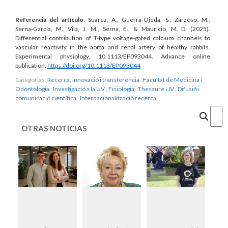
Referencia del artículo
: Suarez, A., Guerra-Ojeda, S., Zarzoso, M.,
Serna-García, M., Vila, J. M., Serna, E., & Mauricio, M. D. (2025).
Differential contribution of T-type voltage-gated calcium channels to
vascular reactivity in the aorta and renal artery of healthy rabbits.
Experimental physiology, 10.1113/EP093044. Advance online
publication.
https://doi.org/10.1113/EP093044
Categorias:
Recerca, innovació i transferència
,
Facultat de Medicina i
Odontologia
,
Investigació a la UV
,
Fisiologia
,
Thesaure UV
,
Difusió i
comunicació científica
,
Internacionalització recerca
Cercar
OTRAS NOTICIAS