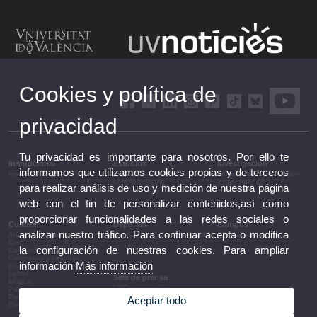
Cookies y política de
privacidad
Tu privacidad es importante para nosotros. Por ello te
Institucional
Estudios
Investigación
informamos que utilizamos cookies propias y de terceros
Institucional
Estudios y formación
Investigación, innovación
complementaria
y transferencia
para realizar análisis de uso y medición de nuestra página
web con el fin de personalizar contenidos,así como
proporcionar funcionalidades a las redes sociales o
Cultura
Deportes
Campus
analizar nuestro tráfico. Para continuar acepta o modifica
Artes escénicas
Deportes
Campus
Cine
la configuración de nuestras cookies. Para ampliar
Conferencias y debates
Congresos y jornadas
información
Más información
Exposiciones
Letras
Sala de prensa
Música
UVComunicación
Patrimonio
Notas de prensa
Premios y convocatorias
Aceptar todo
Agenda de gobierno
Otras actividades
Acuerdos de gobierno