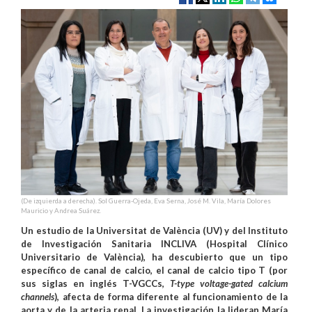
(De izquierda a derecha). Sol Guerra-Ojeda, Eva Serna, José M. Vila, María Dolores
Mauricio y Andrea Suárez.
Un estudio de la Universitat de València (UV) y del Instituto
de Investigación Sanitaria INCLIVA (Hospital Clínico
Universitario de València), ha descubierto que un tipo
específico de canal de calcio, el canal de calcio tipo T (por
sus siglas en inglés T-VGCCs,
T-type voltage-gated calcium
channels
), afecta de forma diferente al funcionamiento de la
aorta y de la arteria renal. La investigación la lideran María