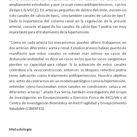
ampliamente estudiados y que se usan como antihipertensivos, son los
de tipo L (L-VGCC). En arterias pequeñas de dentro del riñón, existen no
solo canales de calcio de tipo L, sino también canales de calcio de tipo T.
Dada la importancia del sistema renal en la regulación de la presión
arterial, conocer el papel de los canales de calcio tipo T podría ser muy
importante para el tratamiento de la hipertensión.
“Como en cada arteria los mecanismos pueden diferir, trabajamos en
dos arterias diferentes: aorta y renal. Estudios previos habían puesto de
manifiesto que estos canales se volvían más activos en casos de
disfunción endotelial, es decir en casos en los que los vasos sanguíneos
pierden su capacidad para relajar. Si la activación de estos canales
contribuía a la vasoconstricción, entonces su bloqueo selectivo podría
tener aplicación como tratamiento antihipertensivo. Nuestro objetivo
era, antes de centrarnos en un modelo patológico como la hipertensión,
entender cómo funcionaban estos canales en condiciones sanas y en
diferentes arterias”, añade Eva Serna, también investigadora del Grupo
de Investigación en Envejecimiento y Ejercicio Físico de INCLIVA y el
Centro de Investigación Biomédica en Red Fragilidad y Envejecimiento
Saludable (CIBERFES).
Metodología