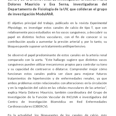
Dolores Mauricio y Eva Serna, investigadoras del
Departamento de Fisiología de la UV, que colideran el grupo
de investigación ModulAhR.
El objetivo principal del trabajo, publicado en la revista
Experimental
Physiology
, es investigar estos canales de calcio de tipo T, que son
relativamente poco estudiados en los vasos sanguíneos, y descubrir su
papel en distintos lechos vasculares, con el fin de conocer si su
contribución ayuda a aumentar la presión arterial y, por lo tanto, su
bloqueo puede suponer un tratamiento antihipertensivo.
Se observó el papel predominante de estos canales en la arteria renal
comparado con la aorta. “Este hallazgo sugiere que distintos vasos
sanguíneos pueden utilizar mecanismos propios para controlar su tono
y su capacidad de contraerse o dilatarse. Comprender mejor cómo
funcionan estos canales podría ser clave para mejorar futuros
tratamientos de hipertensión y de enfermedades renales, ya que
ambos problemas están relacionados con alteraciones en la circulación
y en la regulación del calcio en las células musculares de las arterias”,
explica María Dolores Mauricio, también coordinadora del Grupo de
Investigación de la Función Vascular de INCLIVA e investigadora del
Centro de Investigación Biomédica en Red Enfermedades
Cardiovasculares (CIBERCV).
En la actualidad, los bloqueantes de los canales de calcio, más