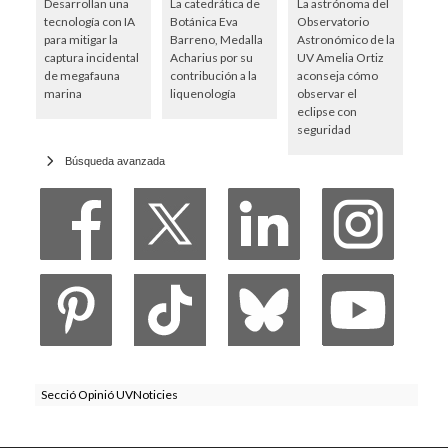
Desarrollan una
La catedrática de
La astrónoma del
tecnología con IA
Botánica Eva
Observatorio
para mitigar la
Barreno, Medalla
Astronómico de la
captura incidental
Acharius por su
UV Amelia Ortiz
de megafauna
contribución a la
aconseja cómo
marina
liquenología
observar el
eclipse con
seguridad
Búsqueda avanzada
Secció Opinió UVNoticies