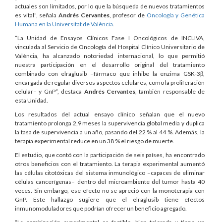
actuales son limitados, por lo que la búsqueda de nuevos tratamientos
es vital”, señala
Andrés Cervantes
, profesor de
Oncología y Genética
Humana en la Universitat de València
.
“La Unidad de Ensayos Clínicos Fase I Oncológicos de INCLIVA,
vinculada al Servicio de Oncología del Hospital Clínico Universitario de
València, ha alcanzado notoriedad internacional, lo que permitió
nuestra participación en el desarrollo original del tratamiento
combinado con elraglusib –fármaco que inhibe la enzima GSK-3β,
encargada de regular diversos aspectos celulares, como la proliferación
celular– y GnP”, destaca
Andrés Cervantes
, también responsable de
esta Unidad.
Los resultados del actual ensayo clínico señalan que el nuevo
tratamiento prolonga 2,9 meses la supervivencia global media y duplica
la tasa de supervivencia a un año, pasando del 22 % al 44 %. Además, la
terapia experimental reduce en un 38 % el riesgo de muerte.
El estudio, que contó con la participación de seis países, ha encontrado
otros beneficios con el tratamiento. La terapia experimental aumentó
las células citotóxicas del sistema inmunológico –capaces de eliminar
células cancerígenas– dentro del microambiente del tumor hasta 40
veces. Sin embargo, ese efecto no se apreció con la monoterapia con
GnP. Este hallazgo sugiere que el elraglusib tiene efectos
inmunomoduladores que podrían ofrecer un beneficio agregado.