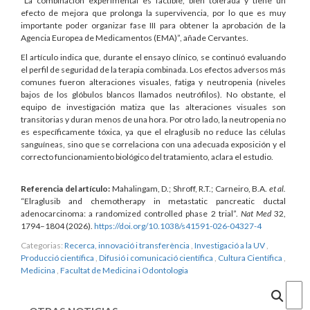
“La combinación experimental es factible, bien tolerada y tiene un
efecto de mejora que prolonga la supervivencia, por lo que es muy
importante poder organizar fase III para obtener la aprobación de la
Agencia Europea de Medicamentos (EMA)”, añade Cervantes.
El artículo indica que, durante el ensayo clínico, se continuó evaluando
el perfil de seguridad de la terapia combinada. Los efectos adversos más
comunes fueron alteraciones visuales, fatiga y neutropenia (niveles
bajos de los glóbulos blancos llamados neutrófilos). No obstante, el
equipo de investigación matiza que las alteraciones visuales son
transitorias y duran menos de una hora. Por otro lado, la neutropenia no
es específicamente tóxica, ya que el elraglusib no reduce las células
sanguíneas, sino que se correlaciona con una adecuada exposición y el
correcto funcionamiento biológico del tratamiento, aclara el estudio.
Referencia del artículo:
Mahalingam, D.; Shroff, R.T.; Carneiro, B.A.
et al.
“Elraglusib and chemotherapy in metastatic pancreatic ductal
adenocarcinoma: a randomized controlled phase 2 trial”.
Nat Med
32,
1794–1804 (2026).
https://doi.org/10.1038/s41591-026-04327-4
Categorias:
Recerca, innovació i transferència
,
Investigació a la UV
,
Producció científica
,
Difusió i comunicació científica
,
Cultura Científica
,
Medicina
,
Facultat de Medicina i Odontologia
Cercar