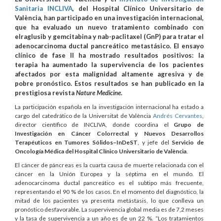
Sanitaria INCLIVA
, del Hospital Clínico Universitario de
València, han participado en una investigación internacional,
que ha evaluado un nuevo tratamiento combinado con
elraglusib y gemcitabina y nab-paclitaxel (GnP) para tratar el
adenocarcinoma ductal pancreático metastásico. El ensayo
clínico de fase II ha mostrado resultados positivos: la
terapia ha aumentado la supervivencia de los pacientes
afectados por esta malignidad altamente agresiva y de
pobre pronóstico. Estos resultados se han publicado en la
prestigiosa revista
Nature Medicine
.
La participación española en la investigación internacional ha estado a
cargo del catedrático de la Universitat de València
Andrés Cervantes
,
director científico de INCLIVA, donde coordina el
Grupo de
Investigación en Cáncer Colorrectal y Nuevos Desarrollos
Terapéuticos en Tumores Sólidos–InDeST
, y jefe del
Servicio de
Oncología Médica del Hospital Clínico Universitario de València
.
El cáncer de páncreas es la cuarta causa de muerte relacionada con el
cáncer en la Unión Europea y la séptima en el mundo. El
adenocarcinoma ductal pancreático es el subtipo más frecuente,
representando el 90 % de los casos. En el momento del diagnóstico, la
mitad de los pacientes ya presenta metástasis, lo que conlleva un
pronóstico desfavorable. La supervivencia global media es de 7,2 meses
y la tasa de supervivencia a un año es de un 22 %. “Los tratamientos