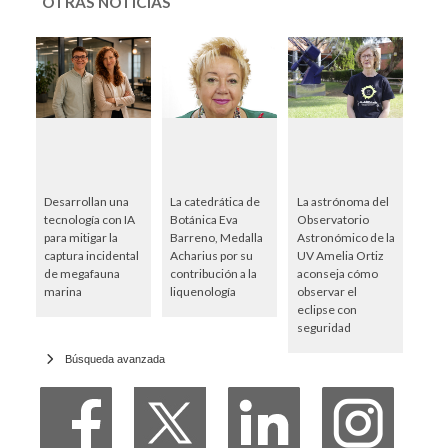
OTRAS NOTICIAS
Desarrollan una
La catedrática de
La astrónoma del
tecnología con IA
Botánica Eva
Observatorio
para mitigar la
Barreno, Medalla
Astronómico de la
captura incidental
Acharius por su
UV Amelia Ortiz
de megafauna
contribución a la
aconseja cómo
marina
liquenología
observar el
eclipse con
seguridad
Búsqueda avanzada