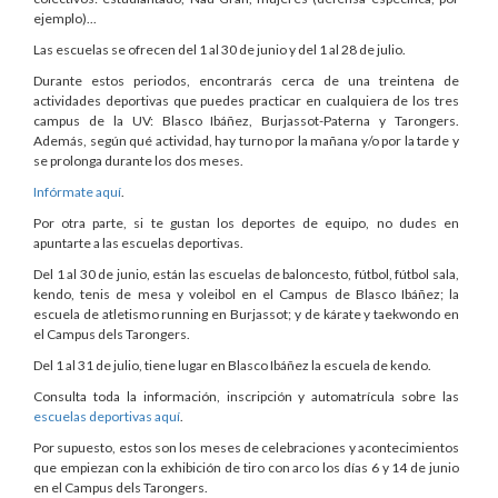
ejemplo)...
Las escuelas se ofrecen del 1 al 30 de junio y del 1 al 28 de julio.
Durante estos periodos, encontrarás cerca de una treintena de
actividades deportivas que puedes practicar en cualquiera de los tres
campus de la UV: Blasco Ibáñez, Burjassot-Paterna y Tarongers.
Además, según qué actividad, hay turno por la mañana y/o por la tarde y
se prolonga durante los dos meses.
Infórmate aquí
.
Por otra parte, si te gustan los deportes de equipo, no dudes en
apuntarte a las escuelas deportivas.
Del 1 al 30 de junio, están las escuelas de baloncesto, fútbol, fútbol sala,
kendo, tenis de mesa y voleibol en el Campus de Blasco Ibáñez; la
escuela de atletismo running en Burjassot; y de kárate y taekwondo en
el Campus dels Tarongers.
Del 1 al 31 de julio, tiene lugar en Blasco Ibáñez la escuela de kendo.
Consulta toda la información, inscripción y automatrícula sobre las
escuelas deportivas aquí
.
Por supuesto, estos son los meses de celebraciones y acontecimientos
que empiezan con la exhibición de tiro con arco los días 6 y 14 de junio
en el Campus dels Tarongers.