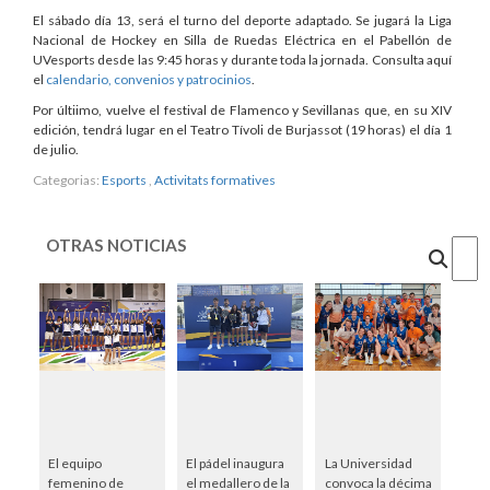
El sábado día 13, será el turno del deporte adaptado. Se jugará la Liga
Nacional de Hockey en Silla de Ruedas Eléctrica en el Pabellón de
UVesports desde las 9:45 horas y durante toda la jornada. Consulta aquí
el
calendario, convenios y patrocinios
.
Por últiimo, vuelve el festival de Flamenco y Sevillanas que, en su XIV
edición, tendrá lugar en el Teatro Tívoli de Burjassot (19 horas) el día 1
de julio.
Categorias:
Esports
,
Activitats formatives
OTRAS NOTICIAS
Cercar
El equipo
El pádel inaugura
La Universidad
femenino de
el medallero de la
convoca la décima