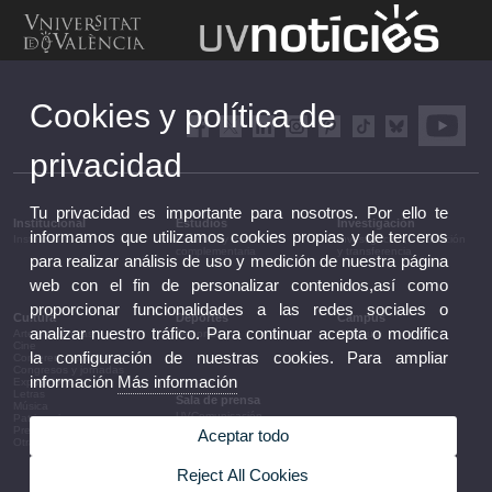
Cookies y política de
privacidad
Tu privacidad es importante para nosotros. Por ello te
Institucional
Estudios
Investigación
informamos que utilizamos cookies propias y de terceros
Institucional
Estudios y formación
Investigación, innovación
complementaria
y transferencia
para realizar análisis de uso y medición de nuestra página
web con el fin de personalizar contenidos,así como
proporcionar funcionalidades a las redes sociales o
Cultura
Deportes
Campus
analizar nuestro tráfico. Para continuar acepta o modifica
Artes escénicas
Deportes
Campus
Cine
la configuración de nuestras cookies. Para ampliar
Conferencias y debates
Congresos y jornadas
información
Más información
Exposiciones
Letras
Sala de prensa
Música
UVComunicación
Patrimonio
Notas de prensa
Premios y convocatorias
Aceptar todo
Agenda de gobierno
Otras actividades
Acuerdos de gobierno
La UV en la prensa
Reject All Cookies
Información corporativa