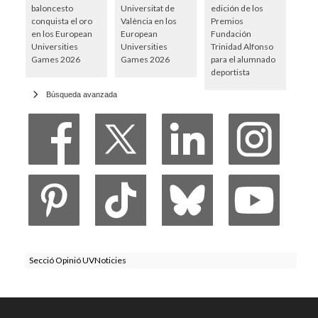
baloncesto
Universitat de
edición de los
conquista el oro
València en los
Premios
en los European
European
Fundación
Universities
Universities
Trinidad Alfonso
Games 2026
Games 2026
para el alumnado
deportista
Búsqueda avanzada
Secció Opinió UVNoticies