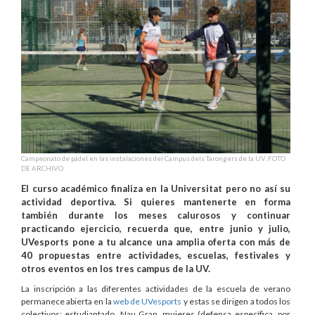
Campeonato de pádel en las instalaciones del Campus dels Tarongers de la UV. FOTO
DE ARCHIVO.
El curso académico finaliza en la Universitat pero no así su
actividad deportiva. Si quieres mantenerte en forma
también durante los meses calurosos y continuar
practicando ejercicio, recuerda que, entre junio y julio,
UVesports pone a tu alcance una amplia oferta con más de
40 propuestas entre actividades, escuelas, festivales y
otros eventos en los tres campus de la UV.
La inscripción a las diferentes actividades de la escuela de verano
permanece abierta en la
web de UVesports
y estas se dirigen a todos los
colectivos: estudiantado, Nau Gran, mujeres (defensa específica, por