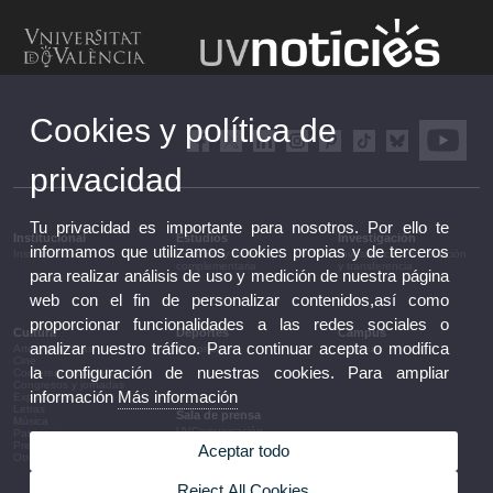
Cookies y política de
privacidad
Tu privacidad es importante para nosotros. Por ello te
Institucional
Estudios
Investigación
informamos que utilizamos cookies propias y de terceros
Institucional
Estudios y formación
Investigación, innovación
complementaria
y transferencia
para realizar análisis de uso y medición de nuestra página
web con el fin de personalizar contenidos,así como
proporcionar funcionalidades a las redes sociales o
Cultura
Deportes
Campus
analizar nuestro tráfico. Para continuar acepta o modifica
Artes escénicas
Deportes
Campus
Cine
la configuración de nuestras cookies. Para ampliar
Conferencias y debates
Congresos y jornadas
información
Más información
Exposiciones
Letras
Sala de prensa
Música
UVComunicación
Patrimonio
Notas de prensa
Premios y convocatorias
Aceptar todo
Agenda de gobierno
Otras actividades
Acuerdos de gobierno
La UV en la prensa
Reject All Cookies
Información corporativa