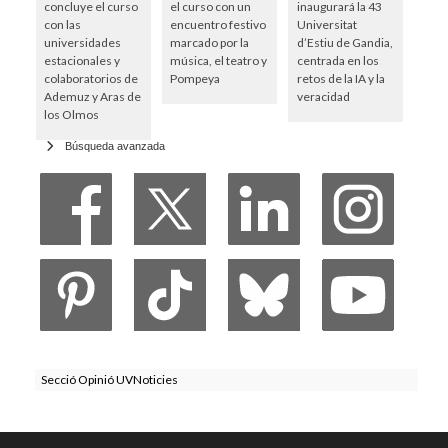
concluye el curso
el curso con un
inaugurará la 43
con las
encuentro festivo
Universitat
universidades
marcado por la
d’Estiu de Gandia,
estacionales y
música, el teatro y
centrada en los
colaboratorios de
Pompeya
retos de la IA y la
Ademuz y Aras de
veracidad
los Olmos
Búsqueda avanzada
Secció Opinió UVNoticies