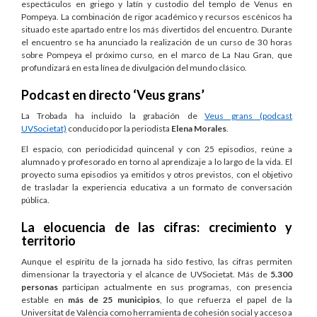
espectáculos en griego y latín y custodio del templo de Venus en
Pompeya. La combinación de rigor académico y recursos escénicos ha
situado este apartado entre los más divertidos del encuentro. Durante
el encuentro se ha anunciado la realización de un curso de 30 horas
sobre Pompeya el próximo curso, en el marco de La Nau Gran, que
profundizará en esta línea de divulgación del mundo clásico.
Podcast en directo ‘Veus grans’
La Trobada ha incluido la grabación de
Veus grans (podcast
UVSocietat)
conducido por la periodista
Elena Morales
.
El espacio, con periodicidad quincenal y con 25 episodios, reúne a
alumnado y profesorado en torno al aprendizaje a lo largo de la vida. El
proyecto suma episodios ya emitidos y otros previstos, con el objetivo
de trasladar la experiencia educativa a un formato de conversación
pública.
La elocuencia de las cifras: crecimiento y
territorio
Aunque el espíritu de la jornada ha sido festivo, las cifras permiten
dimensionar la trayectoria y el alcance de UVSocietat. Más de
5.300
personas
participan actualmente en sus programas, con presencia
estable en
más de 25 municipios
, lo que refuerza el papel de la
Universitat de València como herramienta de cohesión social y acceso a