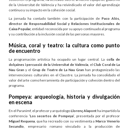
de la Universitat de València y ha reivindicado el valor del aprendizaje
continuo y su impacto en la cohesión social.
La jornada ha contado también con la participación de
Paco Alós,
director de Responsabilidad Social y Relaciones Institucionales de
Caixa Popular,
entidad reconocida por su apoyo continuado al programa
y su contribución a la inclusión social de las personas mayores.
Música, coral y teatro: la cultura como punto
de encuentro
La programación artística ha ocupado un lugar central. La
colla de
dolçaines i percussió de la Universitat de València
, el
Club Coral de La
Nau Gran
y el
Grup de Teatre de La Nau Gran
han protagonizado las
intervenciones culturales en el Claustre. La jornada ha consolidado el
valor del arte como herramienta de participación y cohesión dentro del
programa.
Pompeya: arqueología, historia y divulgación
en escena
En el Paranimf, el profesor y arquéologo
Llorenç Alapont
ha impartido la
conferencia
‘Los secertos de Pompeya’
, presentada por el profesor
Miguel Requena
, que ha recreado con su vestimenta a
Marco Venerio
Secundio
, empresario romano vinculado a la producción de