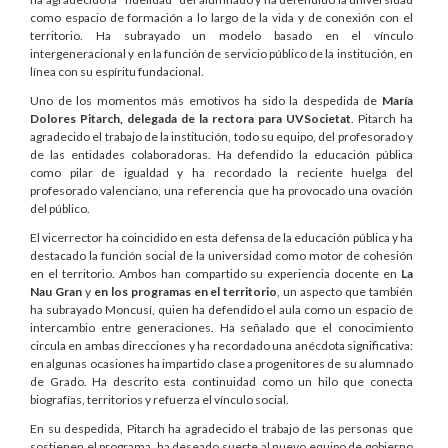
como espacio de formación a lo largo de la vida y de conexión con el
territorio. Ha subrayado un modelo basado en el vínculo
intergeneracional y en la función de servicio público de la institución, en
línea con su espíritu fundacional.
Uno de los momentos más emotivos ha sido la despedida de
María
Dolores Pitarch, delegada de la rectora para UVSocietat
. Pitarch ha
agradecido el trabajo de la institución, todo su equipo, del profesorado y
de las entidades colaboradoras. Ha defendido la educación pública
como pilar de igualdad y ha recordado la reciente huelga del
profesorado valenciano, una referencia que ha provocado una ovación
del público.
El vicerrector ha coincidido en esta defensa de la educación pública y ha
destacado la función social de la universidad como motor de cohesión
en el territorio. Ambos han compartido su experiencia docente en
La
Nau Gran
y
en los programas en el territorio
, un aspecto que también
ha subrayado Moncusí, quien ha defendido el aula como un espacio de
intercambio entre generaciones. Ha señalado que el conocimiento
circula en ambas direcciones y ha recordado una anécdota significativa:
en algunas ocasiones ha impartido clase a progenitores de su alumnado
de Grado. Ha descrito esta continuidad como un hilo que conecta
biografías, territorios y refuerza el vínculo social.
En su despedida, Pitarch ha agradecido el trabajo de las personas que
sostienen el programa, ha deseado suerte al nuevo equipo de gobierno