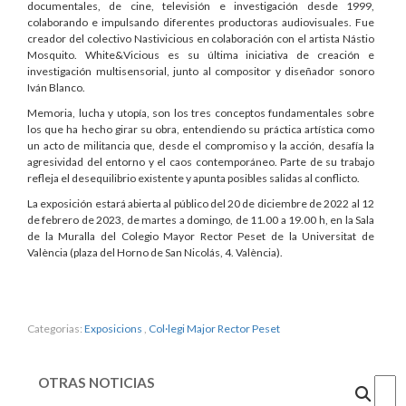
documentales, de cine, televisión e investigación desde 1999,
colaborando e impulsando diferentes productoras audiovisuales. Fue
creador del colectivo Nastivicious en colaboración con el artista Nástio
Mosquito. White&Vicious es su última iniciativa de creación e
investigación multisensorial, junto al compositor y diseñador sonoro
Iván Blanco.
Memoria, lucha y utopía, son los tres conceptos fundamentales sobre
los que ha hecho girar su obra, entendiendo su práctica artística como
un acto de militancia que, desde el compromiso y la acción, desafía la
agresividad del entorno y el caos contemporáneo. Parte de su trabajo
refleja el desequilibrio existente y apunta posibles salidas al conflicto.
La exposición estará abierta al público del 20 de diciembre de 2022 al 12
de febrero de 2023, de martes a domingo, de 11.00 a 19.00 h, en la Sala
de la Muralla del Colegio Mayor Rector Peset de la Universitat de
València (plaza del Horno de San Nicolás, 4. València).
Categorias:
Exposicions
,
Col·legi Major Rector Peset
OTRAS NOTICIAS
Cercar