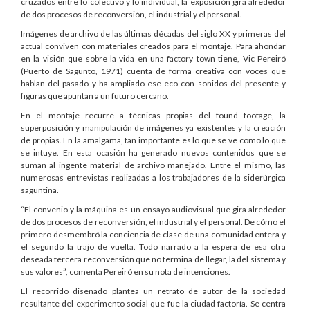
cruzados entre lo colectivo y lo individual, la exposición gira alrededor
de dos procesos de reconversión, el industrial y el personal.
Imágenes de archivo de las últimas décadas del siglo XX y primeras del
actual conviven con materiales creados para el montaje. Para ahondar
en la visión que sobre la vida en una factory town tiene, Vic Pereiró
(Puerto de Sagunto, 1971) cuenta de forma creativa con voces que
hablan del pasado y ha ampliado ese eco con sonidos del presente y
figuras que apuntan a un futuro cercano.
En el montaje recurre a técnicas propias del found footage, la
superposición y manipulación de imágenes ya existentes y la creación
de propias. En la amalgama, tan importante es lo que se ve como lo que
se intuye. En esta ocasión ha generado nuevos contenidos que se
suman al ingente material de archivo manejado. Entre el mismo, las
numerosas entrevistas realizadas a los trabajadores de la siderúrgica
saguntina.
“El convenio y la máquina es un ensayo audiovisual que gira alrededor
de dos procesos de reconversión, el industrial y el personal. De cómo el
primero desmembró la conciencia de clase de una comunidad entera y
el segundo la trajo de vuelta. Todo narrado a la espera de esa otra
deseada tercera reconversión que no termina de llegar, la del sistema y
sus valores”, comenta Pereiró en su nota de intenciones.
El recorrido diseñado plantea un retrato de autor de la sociedad
resultante del experimento social que fue la ciudad factoría. Se centra