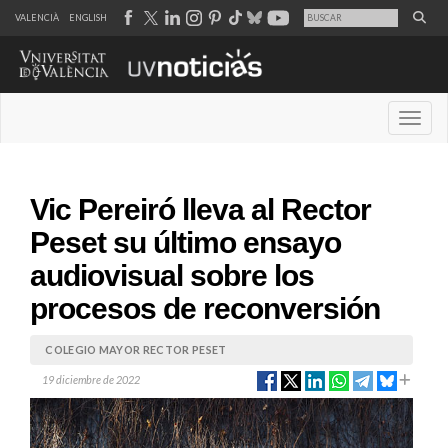
VALENCIÀ
ENGLISH
Desple
Vic Pereiró lleva al Rector
Peset su último ensayo
audiovisual sobre los
procesos de reconversión
COLEGIO MAYOR RECTOR PESET
19 diciembre de 2022