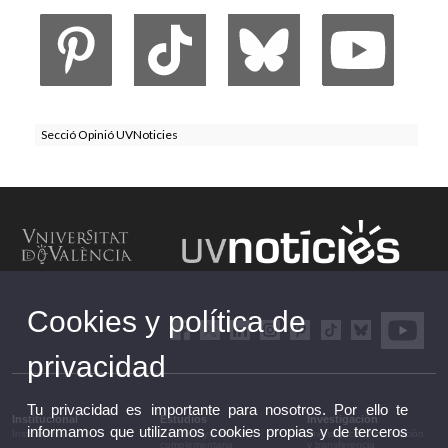
Secció Opinió UVNoticies
Cookies y política de
privacidad
Tu privacidad es importante para nosotros. Por ello te
Institucional
Estudios
Investigación
informamos que utilizamos cookies propias y de terceros
Institucional
Estudios y formación
Investigación, innovación
complementaria
y transferencia