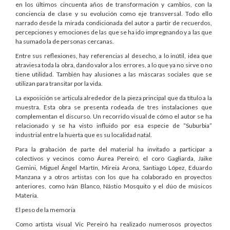
en los últimos cincuenta años de transformación y cambios, con la
conciencia de clase y su evolución como eje transversal. Todo ello
narrado desde la mirada condicionada del autor a partir de recuerdos,
percepciones y emociones de las que se ha ido impregnando y a las que
ha sumado la de personas cercanas.
Entre sus reflexiones, hay referencias al desecho, a lo inútil, idea que
atraviesa toda la obra, dando valor a los errores, a lo que ya no sirve o no
tiene utilidad. También hay alusiones a las máscaras sociales que se
utilizan para transitar por la vida.
La exposición se articula alrededor de la pieza principal que da título a la
muestra. Esta obra se presenta rodeada de tres instalaciones que
complementan el discurso. Un recorrido visual de cómo el autor se ha
relacionado y se ha visto influido por esa especie de “Suburbia”
industrial entre la huerta que es su localidad natal.
Para la grabación de parte del material ha invitado a participar a
colectivos y vecinos como Áurea Pereiró, el coro Gagliarda, Jaike
Gemini, Miguel Ángel Martín, Mireia Arona, Santiago López, Eduardo
Manzana y a otros artistas con los que ha colaborado en proyectos
anteriores, como Iván Blanco, Nástio Mosquito y el dúo de músicos
Materia.
El peso de la memoria
Como artista visual Vic Pereiró ha realizado numerosos proyectos