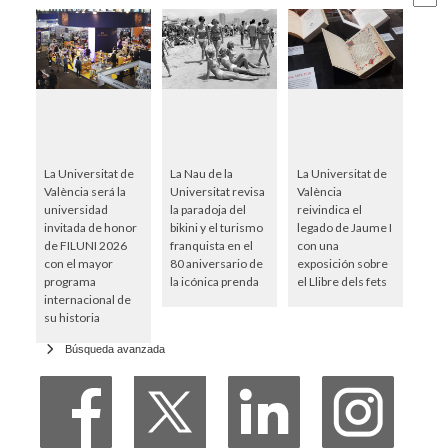
La Universitat de
La Nau de la
La Universitat de
València será la
Universitat revisa
València
universidad
la paradoja del
reivindica el
invitada de honor
bikini y el turismo
legado de Jaume I
de FILUNI 2026
franquista en el
con una
con el mayor
80 aniversario de
exposición sobre
programa
la icónica prenda
el Llibre dels fets
internacional de
su historia
Búsqueda avanzada