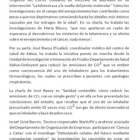
intervención “La telomerasa y la vuelta del jamón molecular” “cómo las
investigaciones en el campo del envejecimiento han contribuido como
pocas a que nos deprimamos conociendo hasta los detalles más íntimos
causados por los estragos de la edad”. En su charla, ha tratado las
investigaciones de María Blasco, “que nos aportaron un rayito de
esperanza al descubrirnos los misterios de la telomerasa y su efecto
sobre el envejecimiento y el cáncer, nada menos”.
Por su parte, José Baeza (Fisabio), coordinador médico del centro de
salud de Xàtiva, ha tratado la iniciativa puesta en marcha desde la
Unidad de Investigación e Innovación de Fisabio-Departamento de Salud
2
Xàtiva-Ontinyent para reducir las emisiones de CO
que se emiten
como consecuencia del uso de inhaladores para los tratamientos
farmacológicos, los cuales se prescriben a pacientes con patologías
respiratorias.
La charla de José Baeza es “Sanidad sostenible: cómo reducir las
emisiones de CO₂ con un simple gesto” y en ella se han presentado las
conclusiones del estudio, que resaltan que el uso de un inhalador
2
presurizado emite 33 veces más CO
(un gas de efecto invernadero)
que un inhalador a base de polvo seco.
Israel Griol Barres, Técnico responsable StartUPV y profesor asociado
del Departamento de Organización de Empresas, participará en ‘Ciencia
y Cañas’ con el monólogo “Detectando señales del futuro mediante
computación cuántica”. Su investigación ha consistido en crear un