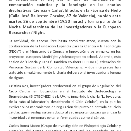
computación cuántica y la fenología en las charlas
divulgativas ‘Ciencia y Cañas’. El acto, en la Fábrica de Hielo
(Calle José Ballester Gozalvo, 37 de València), ha sido este
martes 26 de septiembre (19.30 horas) y forma parte de la
Noche Mediterránea de las Investigadoras y la European
Researchers’Night.
La actividad, de acceso libre hasta completar aforo, cuenta con la
colaboración de la Fundación Española para la Ciencia y la Tecnología
(FECyT) y el Ministerio de Ciencia e Innovación y se enmarca en los
proyectos europeos MedNight y Sciencegoes to school. Además, esta
sesión de ‘Ciencia y Cañas’. También colabora FESORD (Federación de
Personas Sordas de la Comunitat Valenciana) y dos intérpretes han
tratucido simultáneamente la charla del personal investigador a lengua
de signos.
Cristina Ros, investigadora predoctoral en el grupo de Regulación del
Ciclo Celular en Eucariotas en el Instituto de Biotecnología y
Biomedicina (BIOTECMED) de la UV, ha impartido la charla “La levadura:
de la caña al laboratorio, descifrando el Ciclo Celular”, en la que ha
explicado los mecanismos de regulación del punto de entrada del ciclo
celular, que investiga su tesis doctoral y su importancia para garantizar la
integridad del genoma y evitar enfermedades como el cáncer.
Carlos Romá Mateo (Grupo de Investigación en Fisiopatología Celular y
Orgánica del Estrés Oxidativo de INCLIVA) ha abordado en su