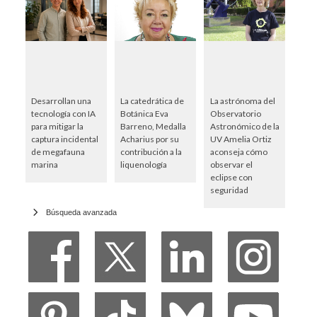
Desarrollan una
La catedrática de
La astrónoma del
tecnología con IA
Botánica Eva
Observatorio
para mitigar la
Barreno, Medalla
Astronómico de la
captura incidental
Acharius por su
UV Amelia Ortiz
de megafauna
contribución a la
aconseja cómo
marina
liquenología
observar el
eclipse con
seguridad
Búsqueda avanzada