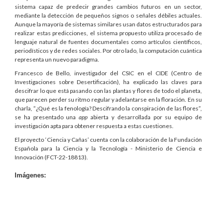
sistema capaz de predecir grandes cambios futuros en un sector,
mediante la detección de pequeños signos o señales débiles actuales.
Aunque la mayoría de sistemas similares usan datos estructurados para
realizar estas predicciones, el sistema propuesto utiliza procesado de
lenguaje natural de fuentes documentales como artículos científicos,
periodísticos y de redes sociales. Por otro lado, la computación cuántica
representa un nuevo paradigma.
Francesco de Bello, investigador del CSIC en el CIDE (Centro de
Investigaciones sobre Desertificación), ha explicado las claves para
descifrar lo que está pasando con las plantas y flores de todo el planeta,
que parecen perder su ritmo regular y adelantarse en la floración. En su
charla, “¿Qué es la fenología? Descifrando la conspiración de las flores”,
se ha presentado una
app
abierta y desarrollada por su equipo de
investigación apta para obtener respuesta a estas cuestiones.
El proyecto ‘Ciencia y Cañas’ cuenta con la colaboración de la Fundación
Española para la Ciencia y la Tecnología - Ministerio de Ciencia e
Innovación (FCT-22-18813).
Imágenes: