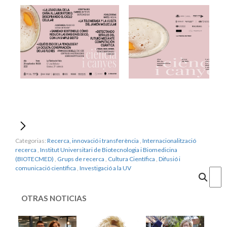
Categorias:
Recerca, innovació i transferència
,
Internacionalització
recerca
,
Institut Universitari de Biotecnologia i Biomedicina
(BIOTECMED)
,
Grups de recerca
,
Cultura Científica
,
Difusió i
comunicació científica
,
Investigació a la UV
Cercar
OTRAS NOTICIAS