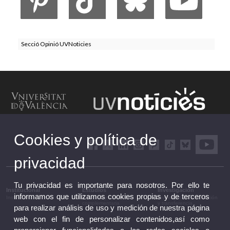
Secció Opinió UVNoticies
Cookies y política de
privacidad
Tu privacidad es importante para nosotros. Por ello te
Institucional
Estudios
Investigación
informamos que utilizamos cookies propias y de terceros
Institucional
Estudios y formación
Investigación, innovación
complementaria
y transferencia
para realizar análisis de uso y medición de nuestra página
web con el fin de personalizar contenidos,así como