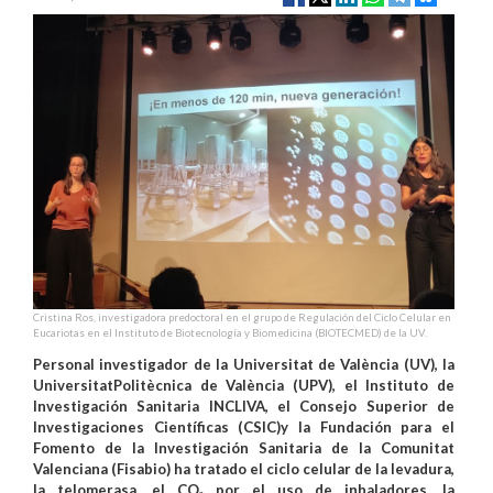
Cristina Ros, investigadora predoctoral en el grupo de Regulación del Ciclo Celular en
Eucariotas en el Instituto de Biotecnología y Biomedicina (BIOTECMED) de la UV.
Personal investigador de la Universitat de València (UV), la
UniversitatPolitècnica de València (UPV), el Instituto de
Investigación Sanitaria INCLIVA, el Consejo Superior de
Investigaciones Científicas (CSIC)y la Fundación para el
Fomento de la Investigación Sanitaria de la Comunitat
Valenciana (Fisabio) ha tratado el ciclo celular de la levadura,
la telomerasa, el CO₂ por el uso de inhaladores, la