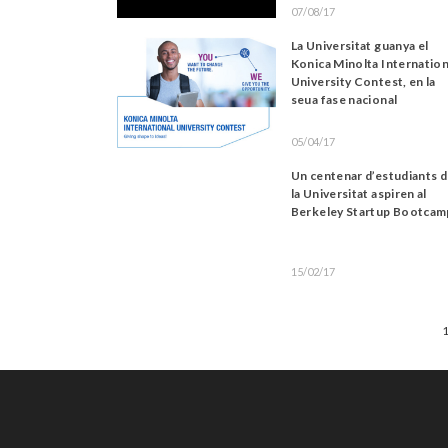
07/08/17
La Universitat guanya el
Konica Minolta Internation
University Contest, en la
seua fase nacional
05/04/17
Un centenar d’estudiants 
la Universitat aspiren al
Berkeley Startup Bootcam
15/02/17