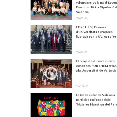
valencians de la mà d'Esce
Erasmus UV i la Diputació 
València
27/05/24
FORTHEM, l'aliança
d'universitats europees
liderada per la UV, es refor
27/09/21
El projecte d´universitats
europees FORTHEM arran
a la Universitat de València
17/10/19
La Universitat de València
participa en l’exposició
‘Mujeres Maestras del Per