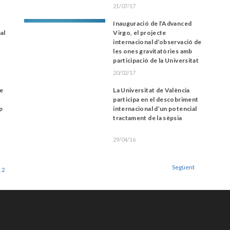
21/07/17
Inauguració de l’Advanced
al
Virgo, el projecte
internacional d’observació de
les ones gravitatòries amb
participació de la Universitat
de València
20/02/17
de
La Universitat de València
participa en el descobriment
p
internacional d’un potencial
tractament de la sèpsia
29/04/16
Següent
1
2