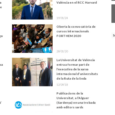
na
València en el RCC Harvard
de
19/01/24
Oberta la convocatòria de
cursos internacionals
S
ça
FORTHEM 2020
28/01/20
La Universitat de València
ca
entra a formar part de
l’executiva de la xarxa
internacional d’universitats
de la Ruta de la Seda
12/09/18
Publicacions de la
Universitat, a l’Alguer
ú’
(Sardenya) en una trobada
amb editors sards