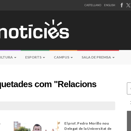
CASTELLANO
ENGLISH
ULTURA
ESPORTS
CAMPUS
SALA DE PREMSA
iquetades com "Relacions
Ce
a
El prof. Pedro Morillo nou
Delegat de la Universitat de