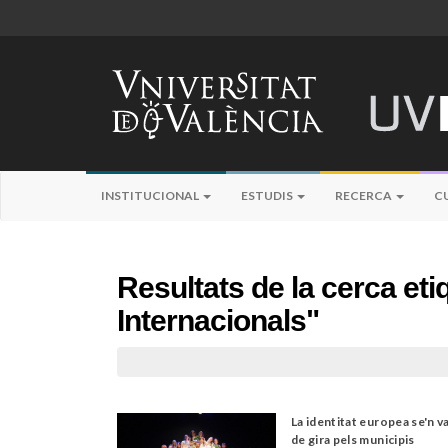
INSTITUCIONAL
ESTUDIS
RECERCA
C
Resultats de la cerca et
Internacionals"
La identitat europea se'n v
de gira pels municipis