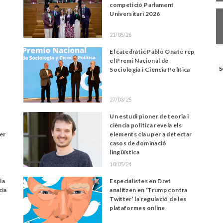
competició Parlament
Universitari 2026
21/05/26
El catedràtic Pablo Oñate rep
el Premi Nacional de
S
Sociologia i Ciència Política
27/03/25
Un estudi pioner de teoria i
ciència política revela els
per
elements clau per a detectar
casos de dominació
lingüística
10/05/24
la
Especialistes en Dret
cia
analitzen en ‘Trump contra
Twitter’ la regulació de les
plataformes online