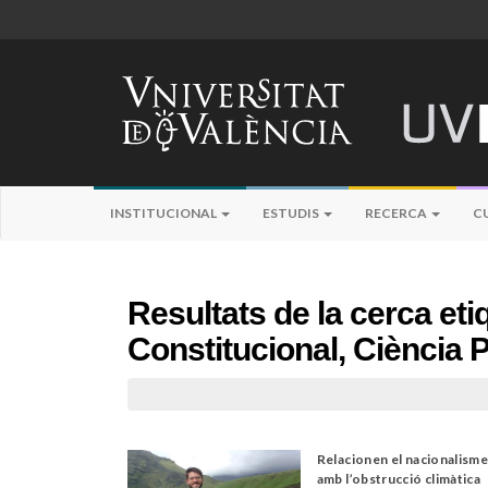
INSTITUCIONAL
ESTUDIS
RECERCA
C
Resultats de la cerca et
Constitucional, Ciència Po
Relacionen el nacionalism
amb l’obstrucció climàtica