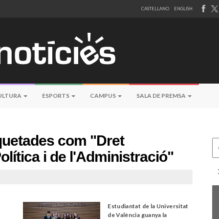
CASTELLANO
ENGLISH
ULTURA
ESPORTS
CAMPUS
SALA DE PREMSA
iquetades com "Dret
Ce
lítica i de l'Administració"
e
Estudiantat de la Universitat
de València guanya la