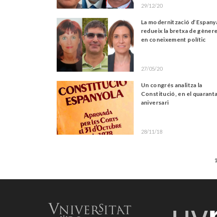
29/12/20
La modernització d’Espany
redueix la bretxa de gèner
en coneixement polític
27/05/20
Un congrés analitza la
Constitució, en el quarant
aniversari
28/11/18