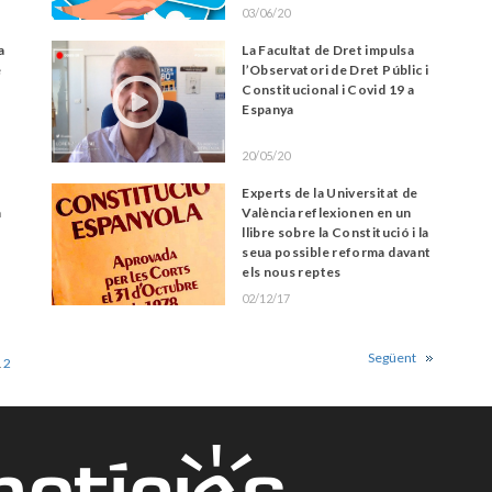
03/06/20
a
La Facultat de Dret impulsa
e
l’Observatori de Dret Públic i
Constitucional i Covid 19 a
Espanya
20/05/20
Experts de la Universitat de
a
València reflexionen en un
llibre sobre la Constitució i la
seua possible reforma davant
els nous reptes
02/12/17
Següent
1
2