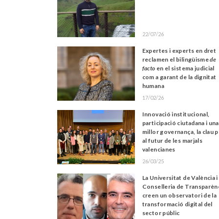
22/07/26
Expertes i experts en dret
reclamen el bilingüisme
de
facto
en el sistema judicial
com a garant de la dignitat
humana
17/02/26
Innovació institucional,
participació ciutadana i una
millor governança, la clau 
al futur de les marjals
valencianes
26/03/25
La Universitat de València i 
Conselleria de Transparèn
creen un observatori de la
transformació digital del
sector públic